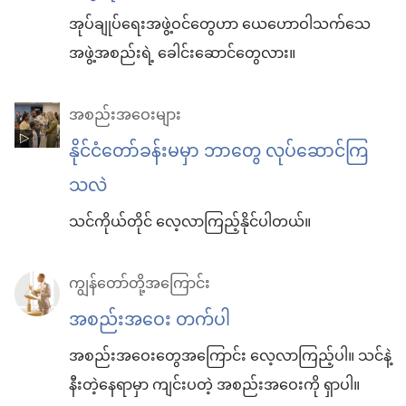
အုပ်ချုပ်ရေးအဖွဲ့ဝင်တွေဟာ ယေဟောဝါသက်သေ
အဖွဲ့အစည်းရဲ့ ခေါင်းဆောင်တွေလား။
အစည်းအဝေးများ
နိုင်ငံတော်ခန်းမမှာ ဘာတွေ လုပ်ဆောင်ကြ
သလဲ
သင်ကိုယ်တိုင် လေ့လာကြည့်နိုင်ပါတယ်။
ကျွန်တော်တို့အကြောင်း
အစည်းအဝေး တက်ပါ
အစည်းအဝေးတွေအကြောင်း လေ့လာကြည့်ပါ။ သင်နဲ့
နီးတဲ့နေရာမှာ ကျင်းပတဲ့ အစည်းအဝေးကို ရှာပါ။