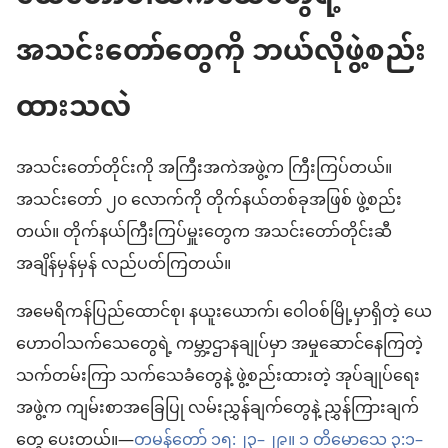
အသင်းတော်တွေကို ဘယ်လိုဖွဲ့စည်း
ထားသလဲ
အသင်းတော်တိုင်းကို အကြီးအကဲအဖွဲ့က ကြီးကြပ်တယ်။
အသင်းတော် ၂၀ လောက်ကို တိုက်နယ်တစ်ခုအဖြစ် ဖွဲ့စည်း
တယ်။ တိုက်နယ်ကြီးကြပ်မှူးတွေက အသင်းတော်တိုင်းဆီ
အချိန်မှန်မှန် လည်ပတ်ကြတယ်။
အမေရိကန်ပြည်ထောင်စု၊ နယူးယောက်၊ ဝေါဝစ်မြို့မှာရှိတဲ့ ယေ
ဟောဝါသက်သေတွေရဲ့ ကမ္ဘာ့ဌာနချုပ်မှာ အမှုဆောင်နေကြတဲ့
သက်တမ်းကြာ သက်သေခံတွေနဲ့ ဖွဲ့စည်းထားတဲ့ အုပ်ချုပ်ရေး
အဖွဲ့က ကျမ်းစာအခြေပြု လမ်းညွှန်ချက်တွေနဲ့ ညွှန်ကြားချက်
တွေ ပေးတယ်။—
တမန်တော် ၁၅:၂၃–၂၉။
၁ တိမောသေ ၃:၁–