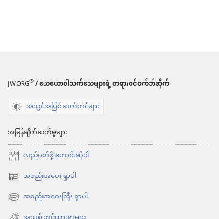
®
JW.ORG
/ ယေဟောဝါသက်သေများရဲ့ တရားဝင်ဝက်ဘ်ဆိုက်
အသွင်အပြင် ဆက်တင်များ
အမြန်ချိတ်ဆက်မှုများ
လည်ပတ်ဖို့ တောင်းဆိုပါ
အစည်းအဝေး ရှာပါ
(window
အသစ်
အစည်းအဝေးကြီး ရှာပါ
(window
ဖွ
အသစ်
အသစ် တင်ထားရာများ