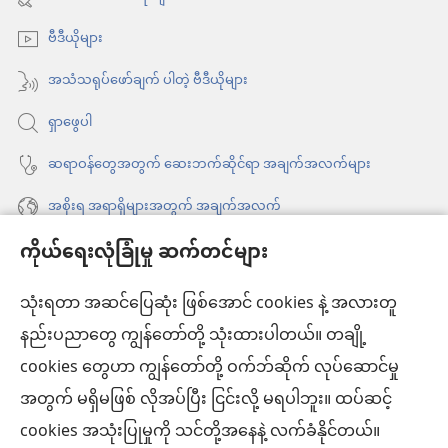
င့်
ဖွ
နေ
ဗီဒီယိုများ
င့်
ပါ
နေ
အသံသရုပ်ဖော်ချက် ပါတဲ့ ဗီဒီယိုများ
တယ်)
ပါ
ရှာဖွေပါ
တယ်)
ဆရာဝန်တွေအတွက် ဆေးဘက်ဆိုင်ရာ အချက်အလက်များ
အစိုးရ အရာရှိများအတွက် အချက်အလက်
ကိုယ်ရေးလုံခြုံမှု ဆက်တင်များ
အကူအညီ
သုံးရတာ အဆင်ပြေဆုံး ဖြစ်အောင် cookies နဲ့ အလားတူ
အလှူငွေ
(window
နည်းပညာတွေ ကျွန်တော်တို့ သုံးထားပါတယ်။ တချို့
အသစ်
ကင်းမျှော်စင် အွန်လိုင်းစာကြည့်တိုက်™
cookies တွေဟာ ကျွန်တော်တို့ ဝက်ဘ်ဆိုက် လုပ်ဆောင်မှု
ဖွ
(window
င့်
အတွက် မရှိမဖြစ် လိုအပ်ပြီး ငြင်းလို့ မရပါဘူး။ ထပ်ဆင့်
အသစ်
®
JW Hub
နေ
(window
ဖွ
cookies အသုံးပြုမှုကို သင်တို့အနေနဲ့ လက်ခံနိုင်တယ်။
ပါ