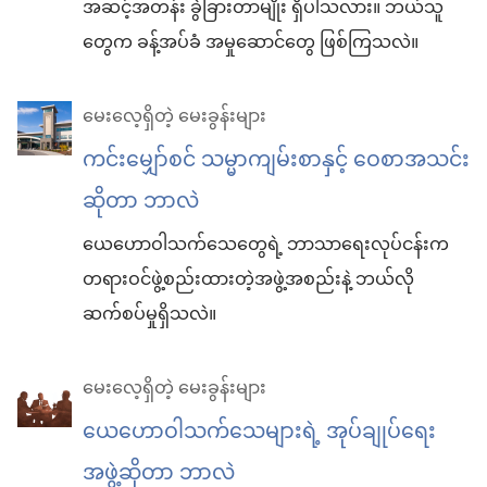
အဆင့်အတန်း ခွဲခြားတာမျိုး ရှိပါသလား။ ဘယ်သူ
တွေက ခန့်အပ်ခံ အမှုဆောင်တွေ ဖြစ်ကြသလဲ။
မေးလေ့ရှိတဲ့ မေးခွန်းများ
ကင်းမျှော်စင် သမ္မာကျမ်းစာနှင့် ဝေစာအသင်း
ဆိုတာ ဘာလဲ
ယေဟောဝါသက်သေတွေရဲ့ ဘာသာရေးလုပ်ငန်းက
တရားဝင်ဖွဲ့စည်းထားတဲ့အဖွဲ့အစည်းနဲ့ ဘယ်လို
ဆက်စပ်မှုရှိသလဲ။
မေးလေ့ရှိတဲ့ မေးခွန်းများ
ယေဟောဝါသက်သေများရဲ့ အုပ်ချုပ်ရေး
အဖွဲ့ဆိုတာ ဘာလဲ