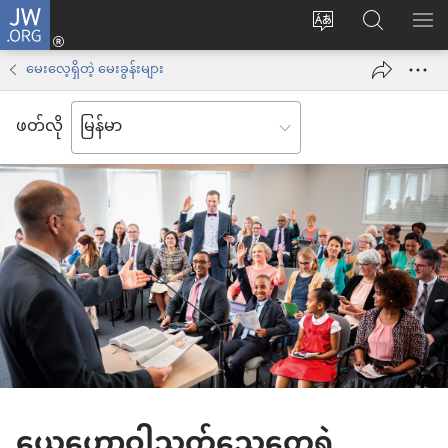
JW.ORG
Log
ဝ
JW.ORG
စာရ
in
က်
ရှာ
မေးလေ့ရှိတဲ့ မေးခွန်းများ
(window
ဘ်
ပါ
အသစ်
ဖတ်လို
ဆိုက်
ဖွ
ဘာသာစကား
င့်
ကို
နေ
ပြောင်း
ပါ
ပါ
တယ်)
ယေဟောဝါသက်သေတွေရဲ့