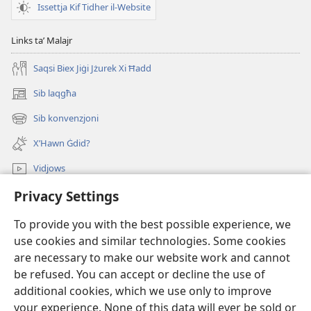
Issettja Kif Tidher il-Website
Links taʼ Malajr
Saqsi Biex Jiġi Jżurek Xi Ħadd
Sib laqgħa
(opens
new
Sib konvenzjoni
(opens
window)
new
X’Hawn Ġdid?
window)
Vidjows
Privacy Settings
Fittex f’JW.ORG
To provide you with the best possible experience, we
Donazzjonijiet
(opens
use cookies and similar technologies. Some cookies
new
are necessary to make our website work and cannot
window)
LIBRERIJA ONLAJN tat-Torri tal-Għassa
be refused. You can accept or decline the use of
(opens
new
additional cookies, which we use only to improve
®
JW Hub
window)
(opens
your experience. None of this data will ever be sold or