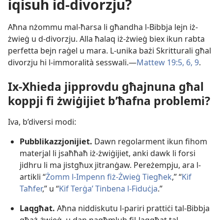
iqisuh id-​divorzju?
Aħna nżommu mal-​ħarsa li għandha l-​Bibbja lejn iż-​
żwieġ u d-​divorzju. Alla ħalaq iż-​żwieġ biex ikun rabta
perfetta bejn raġel u mara. L-​unika bażi Skritturali għal
divorzju hi l-​immoralità sesswali.—
Mattew 19:5, 6,
9
.
Ix-​Xhieda jipprovdu għajnuna għal
koppji fi żwiġijiet b’ħafna problemi?
Iva, b’diversi modi:
Pubblikazzjonijiet.
Dawn regolarment ikun fihom
materjal li jsaħħaħ iż-​żwiġijiet, anki dawk li forsi
jidhru li ma jistgħux jitranġaw. Pereżempju, ara l-​
artikli “
Żomm l-​Impenn fiż-​Żwieġ Tiegħek
,” “
Kif
Taħfer
,” u “
Kif Terġaʼ Tinbena l-​Fiduċja
.”
Laqgħat.
Aħna niddiskutu l-​pariri prattiċi tal-​Bibbja