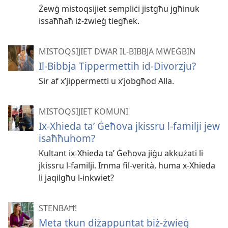
Żewġ mistoqsijiet sempliċi jistgħu jgħinuk
issaħħaħ iż-​żwieġ tiegħek.
MISTOQSIJIET DWAR IL-BIBBJA MWEĠBIN
Il-Bibbja Tippermettih id-Divorzju?
Sir af x’jippermetti u x’jobgħod Alla.
MISTOQSIJIET KOMUNI
Ix-Xhieda taʼ Ġeħova jkissru l-familji jew
isaħħuhom?
Kultant ix-Xhieda taʼ Ġeħova jiġu akkużati li
jkissru l-familji. Imma fil-verità, huma x-Xhieda
li jaqilgħu l-inkwiet?
STENBAĦ!
Meta tkun diżappuntat biż-żwieġ