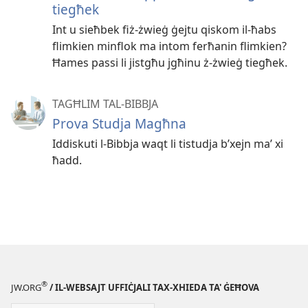
tiegħek
Int u sieħbek fiż-żwieġ ġejtu qiskom il-ħabs
flimkien minflok ma intom ferħanin flimkien?
Ħames passi li jistgħu jgħinu ż-żwieġ tiegħek.
TAGĦLIM TAL-BIBBJA
Prova Studja Magħna
Iddiskuti l-Bibbja waqt li tistudja b’xejn maʼ xi
ħadd.
®
JW.ORG
/ IL-WEBSAJT UFFIĊJALI TAX-XHIEDA TA' ĠEĦOVA