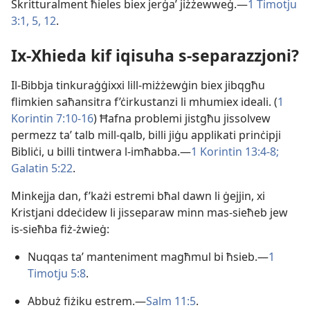
Skritturalment ħieles biex jerġaʼ jiżżewweġ.—
1 Timotju
3:1,
5,
12
.
Ix-​Xhieda kif iqisuha s-​separazzjoni?
Il-​Bibbja tinkuraġġixxi lill-​miżżewġin biex jibqgħu
flimkien saħansitra f’ċirkustanzi li mhumiex ideali. (
1
Korintin 7:10-​16
) Ħafna problemi jistgħu jissolvew
permezz taʼ talb mill-​qalb, billi jiġu applikati prinċipji
Bibliċi, u billi tintwera l-​imħabba.—
1 Korintin 13:4-​8;
Galatin 5:22
.
Minkejja dan, f’każi estremi bħal dawn li ġejjin, xi
Kristjani ddeċidew li jisseparaw minn mas-​sieħeb jew
is-​sieħba fiż-​żwieġ:
Nuqqas taʼ manteniment magħmul bi ħsieb.—
1
Timotju 5:8
.
Abbuż fiżiku estrem.—
Salm 11:5
.