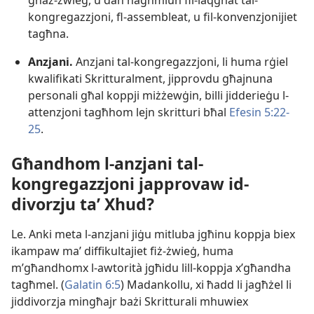
għaż-​żwieġ, u dan nagħmluh fil-​laqgħat tal-​
kongregazzjoni, fl-​assembleat, u fil-​konvenzjonijiet
tagħna.
Anzjani.
Anzjani tal-​kongregazzjoni, li huma rġiel
kwalifikati Skritturalment, jipprovdu għajnuna
personali għal koppji miżżewġin, billi jidderieġu l-​
attenzjoni tagħhom lejn skritturi bħal
Efesin 5:22-​
25
.
Għandhom l-​anzjani tal-​
kongregazzjoni japprovaw id-​
divorzju taʼ Xhud?
Le. Anki meta l-​anzjani jiġu mitluba jgħinu koppja biex
ikampaw maʼ diffikultajiet fiż-​żwieġ, huma
m’għandhomx l-​awtorità jgħidu lill-​koppja x’għandha
tagħmel. (
Galatin 6:5
) Madankollu, xi ħadd li jagħżel li
jiddivorzja mingħajr bażi Skritturali mhuwiex