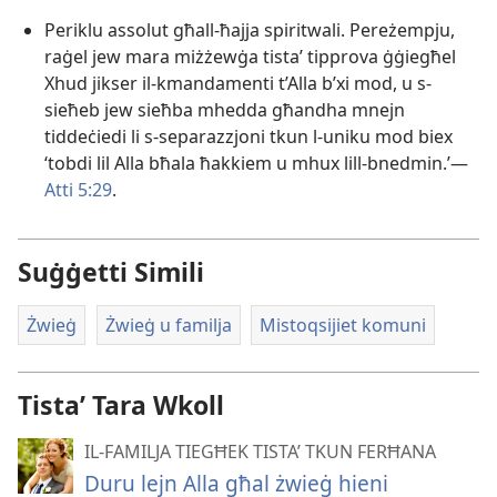
Periklu assolut għall-​ħajja spiritwali. Pereżempju,
raġel jew mara miżżewġa tistaʼ tipprova ġġiegħel
Xhud jikser il-​kmandamenti t’Alla b’xi mod, u s-​
sieħeb jew sieħba mhedda għandha mnejn
tiddeċiedi li s-​separazzjoni tkun l-​uniku mod biex
‘tobdi lil Alla bħala ħakkiem u mhux lill-​bnedmin.’—
Atti 5:29
.
Suġġetti Simili
Żwieġ
Żwieġ u familja
Mistoqsijiet komuni
Tistaʼ Tara Wkoll
IL-FAMILJA TIEGĦEK TISTA’ TKUN FERĦANA
Duru lejn Alla għal żwieġ hieni