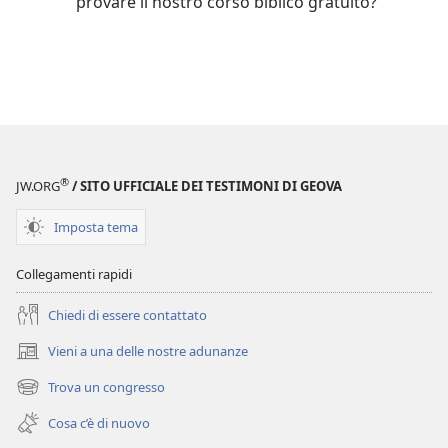
provare il nostro corso biblico gratuito?
®
JW.ORG
/ SITO UFFICIALE DEI TESTIMONI DI GEOVA
Imposta tema
Collegamenti rapidi
Chiedi di essere contattato
Vieni a una delle nostre adunanze
(apre
una
Trova un congresso
(apre
nuova
una
finestra)
Cosa c’è di nuovo
nuova