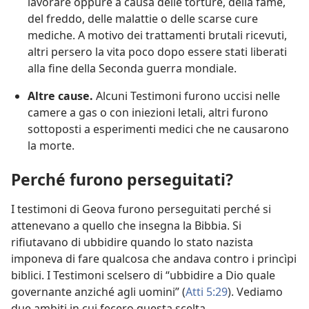
lavorare oppure a causa delle torture, della fame,
del freddo, delle malattie o delle scarse cure
mediche. A motivo dei trattamenti brutali ricevuti,
altri persero la vita poco dopo essere stati liberati
alla fine della Seconda guerra mondiale.
Altre cause.
Alcuni Testimoni furono uccisi nelle
camere a gas o con iniezioni letali, altri furono
sottoposti a esperimenti medici che ne causarono
la morte.
Perché furono perseguitati?
I testimoni di Geova furono perseguitati perché si
attenevano a quello che insegna la Bibbia. Si
rifiutavano di ubbidire quando lo stato nazista
imponeva di fare qualcosa che andava contro i princìpi
biblici. I Testimoni scelsero di “ubbidire a Dio quale
governante anziché agli uomini” (
Atti 5:29
). Vediamo
due ambiti in cui fecero questa scelta.