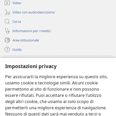
finestra)
Video
Video con audiodescrizione
Cerca
Informazioni per i medici
Area istituzionale
Guida
Donazioni
(apre
Impostazioni privacy
una
nuova
Per assicurarti la migliore esperienza su questo sito,
BIBLIOTECA ONLINE Watchtower
(apre
finestra)
usiamo cookie e tecnologie simili. Alcuni cookie
una
®
JW Hub
permettono al sito di funzionare e non possono
nuova
(apre
finestra)
essere rifiutati. Puoi accettare o rifiutare l’utilizzo
una
®
JW Library
nuova
degli altri cookie, che usiamo al solo scopo di
finestra)
permetterti una migliore esperienza di navigazione.
®
Watchtower Library
Nessuno di questi dati sarà mai venduto a terzi o