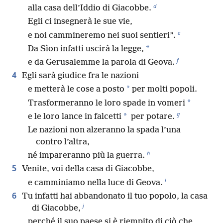
d
alla casa dell’Iddio di Giacobbe.
Egli ci insegnerà le sue vie,
e
e noi cammineremo nei suoi sentieri”.
*
Da Sìon infatti uscirà la legge,
f
e da Gerusalemme la parola di Geova.
4
Egli sarà giudice fra le nazioni
*
e metterà le cose a posto
per molti popoli.
*
Trasformeranno le loro spade in vomeri
g
*
e le loro lance in falcetti
per potare.
Le nazioni non alzeranno la spada l’una
contro l’altra,
h
né impareranno più la guerra.
5
Venite, voi della casa di Giacobbe,
i
e camminiamo nella luce di Geova.
6
Tu infatti hai abbandonato il tuo popolo, la casa
j
di Giacobbe,
perché il suo paese si è riempito di ciò che