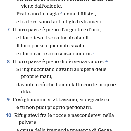
viene dall’oriente.
k
Praticano la magia
come i filistei,
e fra loro sono tanti i figli di stranieri.
7
Il loro paese è pieno d’argento e d’oro,
e i loro tesori sono incalcolabili.
Il loro paese è pieno di cavalli,
l
e i loro carri sono senza numero.
m
8
Il loro paese è pieno di dèi senza valore.
Si inginocchiano davanti all’opera delle
proprie mani,
davanti a ciò che hanno fatto con le proprie
dita.
9
Così gli uomini si abbassano, si degradano,
e tu non puoi proprio perdonarli.
10
Rifugiatevi fra le rocce e nascondetevi nella
polvere
a causa della tremenda presenza di Geova