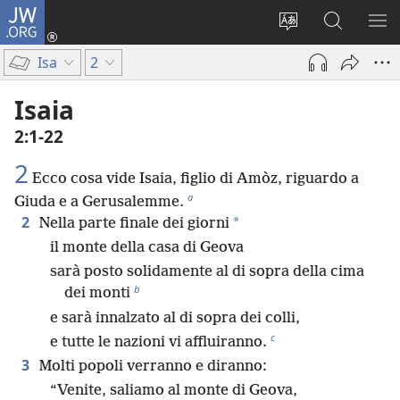
JW.ORG
Accedi
(apre
Modificare
Cerca
MO
una
la
in
ME
Isa
2
nuova
lingua
JW.ORG
finestra)
del
Isaia
sito
2:1-22
2
Ecco cosa vide Isaia, figlio di Amòz, riguardo a
a
Giuda e a Gerusalemme.
2
*
Nella parte finale dei giorni
il monte della casa di Geova
sarà posto solidamente al di sopra della cima
b
dei monti
e sarà innalzato al di sopra dei colli,
c
e tutte le nazioni vi affluiranno.
3
Molti popoli verranno e diranno:
“Venite, saliamo al monte di Geova,