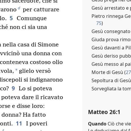
ommo sacerdote, che si
Gesù arrestato e p
d
rarono
per catturare
Pietro rinnega Ge
5
lo.
Comunque
75
)
ché non ci sia una
Gesù consegnato a
Giuda prova rimor
a nella casa di Simone
Gesù davanti a Pil
avvicinò una donna con
Gesù deriso pubbl
 conteneva costoso olio
Gesù messo al pal
*
avola,
glielo versò
Morte di Gesù (
27
iscepoli si indignarono
Sepoltura di Gesù
9
Sorvegliata la to
eco?
Lo si poteva
poteva dare il ricavato
rse e disse loro:
Matteo 26:1
a donna? Ha fatto
11
Quando
Ciò che vi
onti.
I poveri
Lo deduciamo dal fa
f