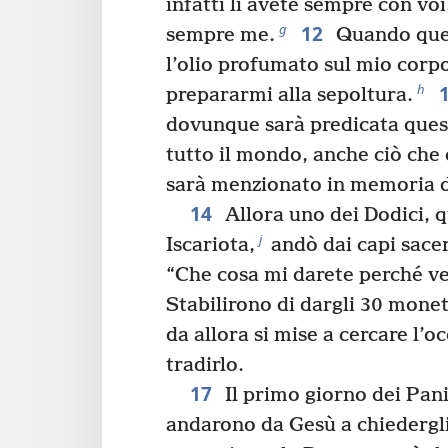
infatti li avete sempre con voi
12
g
sempre me.
Quando ques
l’olio profumato sul mio corpo
h
prepararmi alla sepoltura.
dovunque sarà predicata quest
tutto il mondo, anche ciò che
sarà menzionato in memoria di
14
Allora uno dei Dodici, 
j
Iscariota,
andò dai capi sace
“Che cosa mi darete perché ve
Stabilirono di dargli 30 mone
da allora si mise a cercare l’
tradirlo.
17
Il primo giorno dei Pan
andarono da Gesù a chiedergli