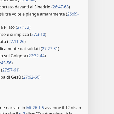
ortato davanti al Sinedrio (
26:47-68
)
sù tre volte e piange amaramente (
26:69-
 Pilato (
27:1, 2
)
so e si impicca (
27:3-10
)
ato (
27:11-26
)
icamente dai soldati (
27:27-31
)
o sul Golgota (
27:32-44
)
:45-56
)
 (
27:57-61
)
mba di Gesù (
27:62-66
)
ene narrato in
Mt 26:1-5
avvenne il 12 nisan.
tto che il
v. 2
dice: “Fra due giorni è la