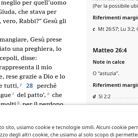
 meglio per quell’uomo
(Per la possibile ub
iuda, che stava per
Riferimenti margi
, vero, Rabbi?” Gesù gli
c
Mt 26:57; Lu 3:2;
mangiare, Gesù prese
ato una preghiera, lo
Matteo 26:4
cepoli, disse:
Note in calce
rappresenta il mio
O “astuzia”.
, rese grazie a Dio e lo
28
y
Riferimenti margi
 tutti,
perché
z
a
ngue
del patto’,
che
d
Sl 2:2
b
 molti
per il perdono
o che non berrò più di
Matteo 26:6
 al giorno in cui berrò
to sito, usiamo cookie e tecnologie simili. Alcuni cookie p
Gesù si trovava a 
30
d
del Padre mio”.
tilizzo degli altri cookie, che usiamo al solo scopo di permet
ebbero evidenteme