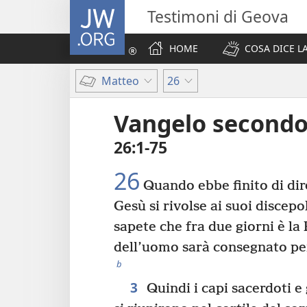
JW.ORG
Testimoni di Geova
HOME
COSA DICE LA
Matteo
26
Vangelo second
26:1-75
26
Quando ebbe finito di dir
Gesù si rivolse ai suoi discepo
sapete che fra due giorni è la
dell’uomo sarà consegnato per
b
3
Quindi i capi sacerdoti e 