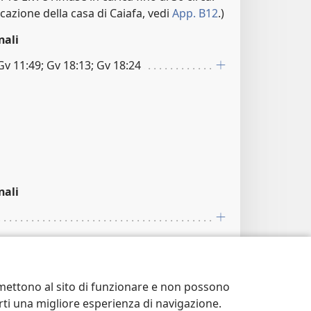
icazione della casa di Caiafa, vedi
App. B12
.)
nali
 Gv 11:49; Gv 18:13; Gv 18:24
nali
ermettono al sito di funzionare e non possono
Betania
I fatti descritti in
Mt 26:6-13
terti una migliore esperienza di navigazione.
nte luogo dopo il tramonto che segnava