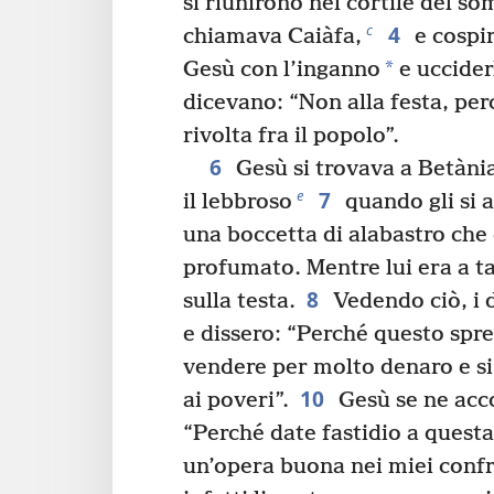
si riunirono nel cortile del s
4
c
chiamava Caiàfa,
e cospi
*
Gesù con l’inganno
e uccider
dicevano: “Non alla festa, per
rivolta fra il popolo”.
6
Gesù si trovava a Betàni
7
e
il lebbroso
quando gli si 
una boccetta di alabastro che
profumato. Mentre lui era a t
8
sulla testa.
Vedendo ciò, i d
e dissero: “Perché questo spr
vendere per molto denaro e si 
10
ai poveri”.
Gesù se ne acco
“Perché date fastidio a quest
un’opera buona nei miei confr