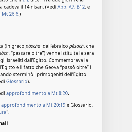
a cadeva il 14 nisan. (Vedi
App. A7,
B12
, e
 Mt 26:6
.)
a (in greco
pàscha
, dall’ebraico
pèsach
, che
sàch
, “passare oltre”) venne istituita la sera
gli israeliti dall’Egitto. Commemorava la
l’Egitto e il fatto che Geova “passò oltre” i
ando sterminò i primogeniti dell’Egitto
edi
Glossario
).
edi
approfondimento a Mt 8:20
.
i
approfondimento a Mt 20:19
e Glossario,
ura
”.
nali