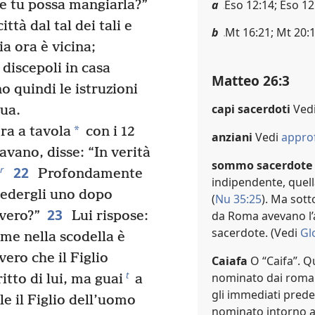
e tu possa mangiarla?”
a
Eso 12:14; Eso 12:
ttà dal tal dei tali e
b
Mt 16:21; Mt 20:1
ia ora è vicina;
 discepoli in casa
Matteo 26:3
o quindi le istruzioni
capi sacerdoti
Ved
ua.
*
ra a tavola
con i 12
anziani
Vedi
appro
ano, disse: “In verità
sommo sacerdote
22
r
Profondamente
indipendente, quell
hiedergli uno dopo
(
Nu 35:25
). Ma sott
23
da Roma avevano l’
 vero?”
Lui rispose:
sacerdote. (Vedi
Gl
me nella scodella è
vero che il Figlio
Caiafa
O “Caifa”. Q
t
nominato dai romani
itto di lui, ma guai
a
gli immediati prede
e il Figlio dell’uomo
nominato intorno al 