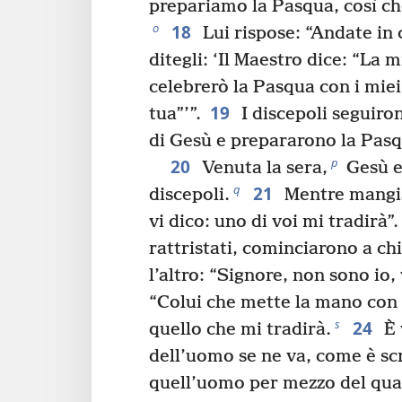
prepariamo la Pasqua, così ch
18
o
Lui rispose: “Andate in ci
ditegli: ‘Il Maestro dice: “La m
celebrerò la Pasqua con i miei
19
tua”’”.
I discepoli seguiron
di Gesù e prepararono la Pasq
20
p
Venuta la sera,
Gesù e
21
q
discepoli.
Mentre mangiav
vi dico: uno di voi mi tradirà”.
rattristati, cominciarono a c
l’altro: “Signore, non sono io,
“Colui che mette la mano con 
24
s
quello che mi tradirà.
È 
dell’uomo se ne va, come è scr
quell’uomo per mezzo del qual