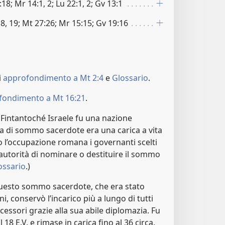
18; Mr 14:1, 2; Lu 22:1, 2; Gv 13:1
8, 19; Mt 27:26; Mr 15:15; Gv 19:16
i
approfondimento a Mt 2:4
e
Glossario
.
fondimento a Mt 16:21
.
Fintantoché Israele fu una nazione
a di sommo sacerdote era una carica a vita
o l’occupazione romana i governanti scelti
autorità di nominare o destituire il sommo
ossario
.)
uesto sommo sacerdote, che era stato
, conservò l’incarico più a lungo di tutti
cessori grazie alla sua abile diplomazia. Fu
18 E.V. e rimase in carica fino al 36 circa.