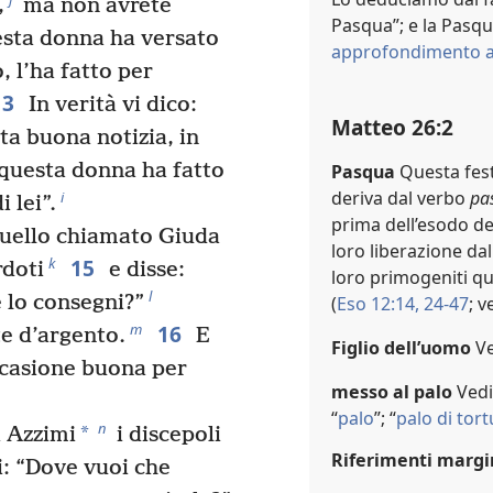
,
ma non avrete
Pasqua”; e la Pasqu
ta donna ha versato
approfondimento a
, l’ha fatto per
13
In verità vi dico:
Matteo 26:2
a buona notizia, in
 questa donna ha fatto
Pasqua
Questa fest
deriva dal verbo
pa
i
 lei”.
prima dell’esodo de
quello chiamato Giuda
loro liberazione dal
15
k
rdoti
e disse:
loro primogeniti qu
l
 lo consegni?”
(
Eso 12:14,
24-47
; v
16
m
te d’argento.
E
Figlio dell’uomo
V
occasione buona per
messo al palo
Ved
“
palo
”; “
palo di tort
n
*
i Azzimi
i discepoli
Riferimenti margi
: “Dove vuoi che