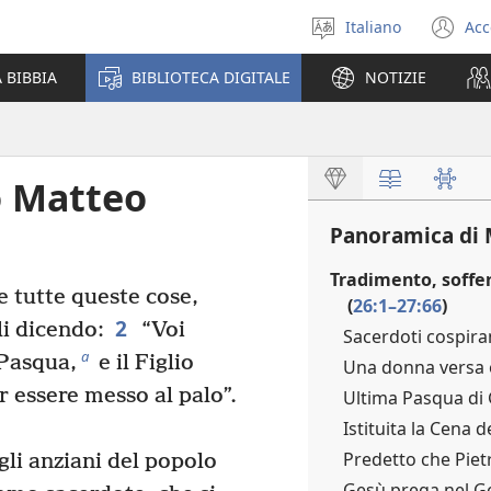
Italiano
Acc
Seleziona
(a
la
un
 BIBBIA
BIBLIOTECA DIGITALE
NOTIZIE
lingua
nu
fi
o Matteo
Panoramica di 
Tradimento, soffe
e tutte queste cose,
(
26:1–27:66
)
2
li dicendo:
“Voi
Sacerdoti cospira
a
 Pasqua,
e il Figlio
Una donna versa o
 essere messo al palo”.
Ultima Pasqua di 
Istituita la Cena d
Predetto che Piet
gli anziani del popolo
Gesù prega nel G