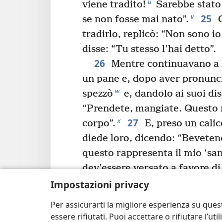
u
viene tradito!
Sarebbe stato
25
v
se non fosse mai nato”.
G
tradirlo, replicò: “Non sono io
disse: “Tu stesso l’hai detto”.
26
Mentre continuavano a 
un pane e, dopo aver pronunci
w
spezzò
e, dandolo ai suoi dis
“Prendete, mangiate. Questo 
27
x
corpo”.
E, preso un calice
diede loro, dicendo: “Bevetene
questo rappresenta il mio ‘sa
dev’essere versato a favore di
29
c
dei peccati.
Ma io vi dic
Impostazioni privacy
questo prodotto della vite fino
Per assicurarti la migliore esperienza su ques
vino nuovo con voi nel Regno 
essere rifiutati. Puoi accettare o rifiutare l’u