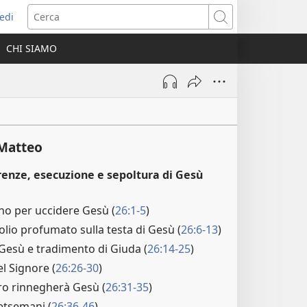
edi
pre
Cerca
a
CHI SIAMO
ova
nestra)
Matteo
renze, esecuzione e sepoltura di Gesù
no per uccidere Gesù (
26:1-5
)
lio profumato sulla testa di Gesù (
26:6-13
)
Gesù e tradimento di Giuda (
26:14-25
)
el Signore (
26:26-30
)
ro rinnegherà Gesù (
26:31-35
)
etsemani (
26:36-46
)