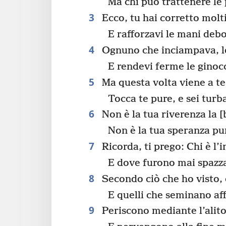
Ma chi può trattenere le 
3
Ecco, tu hai corretto molti
E rafforzavi le mani debo
4
Ognuno che inciampava, le
E rendevi ferme le ginoc
5
Ma questa volta viene a te,
Tocca te pure, e sei turb
6
Non è la tua riverenza la [
Non è la tua speranza pur
7
Ricorda, ti prego: Chi è l’
E dove furono mai spazzat
8
Secondo ciò che ho visto, 
E quelli che seminano aff
9
Periscono mediante l’alito