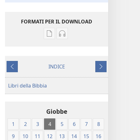
FORMATI PER IL DOWNLOAD
Opzioni
Opzioni
per
per
il
il
download
download
INDICE
delle
dei
Precedente
Successivo
pubblicazioni
file
Traduzione
audio
Libri della Bibbia
del
Traduzione
Nuovo
del
Mondo
Nuovo
Giobbe
delle
Mondo
Sacre
delle
1
2
3
4
5
6
7
8
Scritture
Sacre
(edizione 1987)
Scritture
9
10
11
12
13
14
15
16