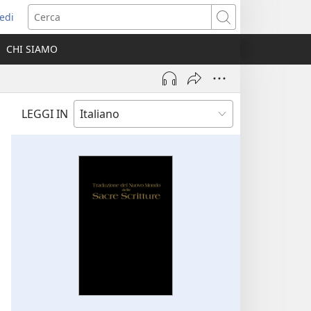
edi
pre
Cerca
a
CHI SIAMO
ova
nestra)
LEGGI IN