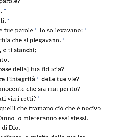
parole?
+
,
+
li.
+
*
 tue parole
lo sollevavano;
+
chia che si piegavano.
 e ti stanchi;
ato.
base della] tua fiducia?
+
e l’integrità
delle tue vie?
innocente che sia mai perito?
+
i via i retti?
quelli che tramano ciò che è nocivo
+
anno lo mieteranno essi stessi.
 di Dio,