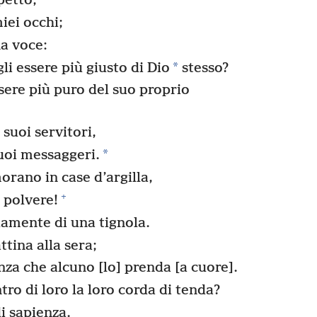
petto;
iei occhi;
na voce:
*
li essere più giusto di Dio
stesso?
ere più puro del suo proprio
suoi servitori,
*
uoi messaggeri.
rano in case d’argilla,
+
 polvere!
amente di una tignola.
tina alla sera;
za che alcuno [lo] prenda [a cuore].
ro di loro la loro corda di tenda?
 sapienza.