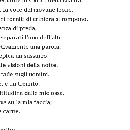
diante lo spirito della sua ira.
 la voce del giovane leone,
ni forniti di criniera si rompono.
anza di preda,
separati l’uno dall’altro.
rtivamente una parola,
+
epiva un sussurro,
le visioni della notte,
ade sugli uomini.
, e un tremito,
ltitudine delle mie ossa.
va sulla mia faccia;
la carne.