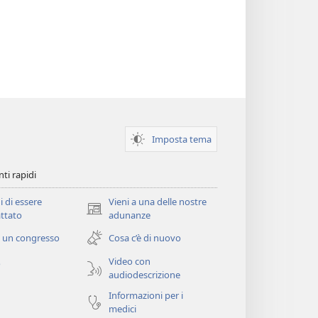
Imposta tema
ti rapidi
i di essere
Vieni a una delle nostre
(apre
ttato
adunanze
una
 un congresso
Cosa c’è di nuovo
nuova
finestra)
Video con
o
audiodescrizione
Informazioni per i
medici