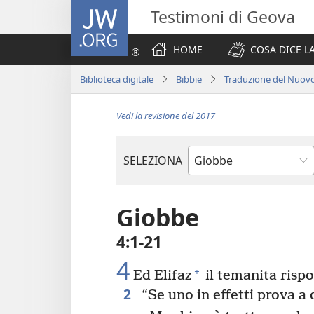
JW.ORG
Testimoni di Geova
HOME
COSA DICE LA
Biblioteca digitale
Bibbie
Traduzione del Nuov
Vedi la revisione del 2017
SELEZIONA
Libro
biblico
Giobbe
4:1-21
4
+
Ed Elifaz
il temanita risp
2
“Se uno in effetti prova a 