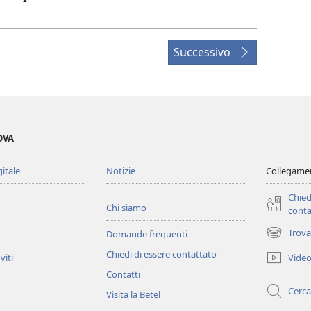
Successivo
OVA
gitale
Notizie
Collegamen
Chied
Chi siamo
conta
Trova
Domande frequenti
(apre
una
Chiedi di essere contattato
Vide
viti
nuova
Contatti
finestra)
Cerca
Visita la Betel