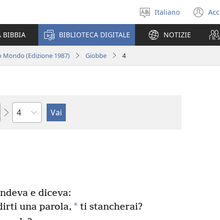
Italiano
Acc
Seleziona
(a
la
un
 BIBBIA
BIBLIOTECA DIGITALE
NOTIZIE
lingua
nu
fi
o Mondo (Edizione 1987)
Giobbe
4
Capitolo
ondeva e diceva:
*
dirti una parola,
ti stancherai?