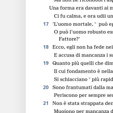
Ma non ne riconobbi l’as
Una forma era davanti ai m
Ci fu calma, e ora udii u
17
*
‘L’uomo mortale,
può eg
O può l’uomo robusto ess
Fattore?’
18
Ecco, egli non ha fede nei 
E accusa di mancanza i s
19
Quanto più quelli che dimo
Il cui fondamento è nella
*
Si schiacciano
più rapid
20
Sono frantumati dalla mat
Periscono per sempre sen
21
Non è stata strappata dent
Muoiono per mancanza di