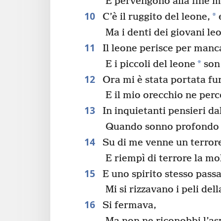
E pervengono alla fine me
10
*
C’è il ruggito del leone,
e
Ma i denti dei giovani leo
11
Il leone perisce per manc
*
E i piccoli del leone
son 
12
Ora mi è stata portata fu
E il mio orecchio ne perc
13
In inquietanti pensieri dal
Quando sonno profondo c
14
Su di me venne un terrore
E riempì di terrore la mo
15
E uno spirito stesso passa
Mi si rizzavano i peli del
16
Si fermava,