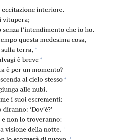
 eccitazione interiore.
 vitupera;
o senza l’intendimento che io ho.
 tempo questa medesima cosa,
+
sulla terra,
+
alvagi è breve
tata è per un momento?
+
scenda al cielo stesso
giunga alle nubi,
+
me i suoi escrementi;
+
 diranno: ‘Dov’è?’
 e non lo troveranno;
+
a visione della notte.
+
on lo scorgerà di nuovo,