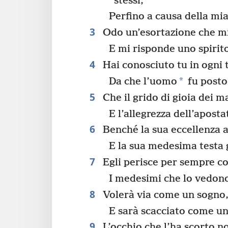
stessi,
Perfino a causa della mia
3
Odo un’esortazione che mi
E mi risponde uno spirit
4
Hai conosciuto tu in ogni
*
Da che l’uomo
fu posto 
5
Che il grido di gioia dei m
E l’allegrezza dell’apos
6
Benché la sua eccellenza a
E la sua medesima testa 
7
Egli perisce per sempre co
I medesimi che lo vedono
8
Volerà via come un sogno,
E sarà scacciato come un
9
L’occhio che l’ha scorto n