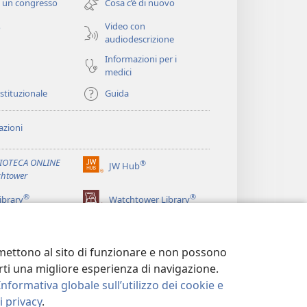
 un congresso
Cosa c’è di nuovo
nuova
finestra)
Video con
o
audiodescrizione
Informazioni per i
medici
istituzionale
Guida
zioni
LIOTECA ONLINE
®
JW Hub
(apre
htower
una
®
®
nuova
ibrary
Watchtower Library
finestra)
ermettono al sito di funzionare e non possono
terti una migliore esperienza di navigazione.
Informativa globale sull’utilizzo dei cookie e
 privacy
.