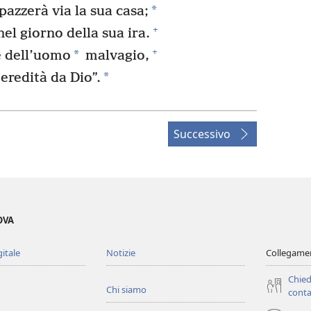
*
azzerà via la sua casa;
+
el giorno della sua ira.
+
*
e dell’uomo
malvagio,
*
 eredità da Dio”.
Successivo
OVA
gitale
Notizie
Collegamen
Chied
Chi siamo
conta