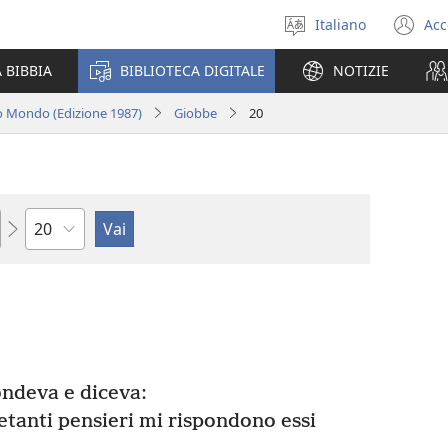
Italiano
Acc
Seleziona
(a
la
un
 BIBBIA
BIBLIOTECA DIGITALE
NOTIZIE
lingua
nu
fi
o Mondo (Edizione 1987)
Giobbe
20
Capitolo
ondeva e diceva:
etanti pensieri mi rispondono essi