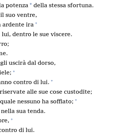
*
 la potenza
della stessa sfortuna.
l suo ventre,
+
a ardente ira
 lui, dentro le sue viscere.
rro;
me.
gli uscirà dal dorso,
+
iele;
+
nno contro di lui.
iservate alle sue cose custodite;
+
 quale nessuno ha soffiato;
 nella sua tenda.
+
ore,
contro di lui.