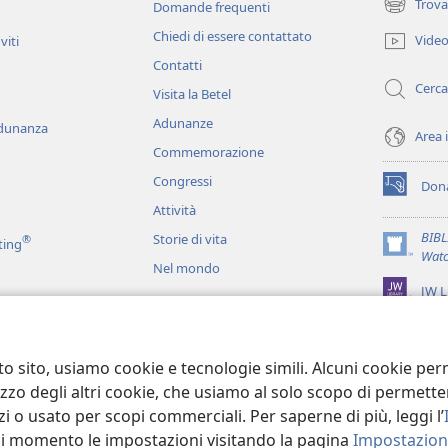
Trova
Domande frequenti
(apre
una
Chiedi di essere contattato
Vide
viti
nuova
Contatti
finestra)
Cerca
Visita la Betel
Adunanze
adunanza
Area 
Commemorazione
Congressi
Dona
(apre
Attività
una
nuova
BIB
Storie di vita
®
ting
finestra)
(apre
Watc
Nel mondo
una
JW L
nuova
finestra)
ci
recitati
to sito, usiamo cookie e tecnologie simili. Alcuni cookie p
tilizzo degli altri cookie, che usiamo al solo scopo di permet
i o usato per scopi commerciali. Per saperne di più, leggi l’
asi momento le impostazioni visitando la pagina
Impostazioni