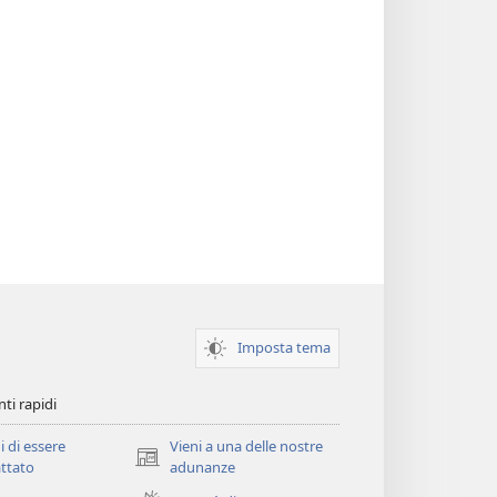
Imposta tema
ti rapidi
i di essere
Vieni a una delle nostre
(apre
ttato
adunanze
una