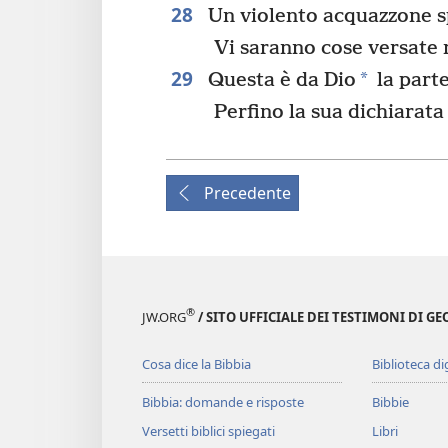
28
Un violento acquazzone sp
Vi saranno cose versate n
29
*
Questa è da Dio
la part
Perfino la sua dichiarata
Precedente
®
JW.ORG
/ SITO UFFICIALE DEI TESTIMONI DI GE
Cosa dice la Bibbia
Biblioteca di
Bibbia: domande e risposte
Bibbie
Versetti biblici spiegati
Libri