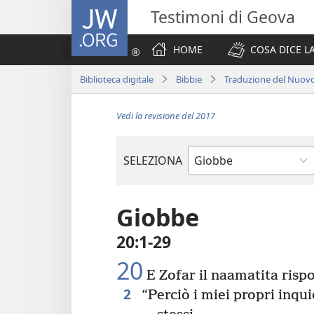
JW.ORG
Testimoni di Geova
HOME
COSA DICE LA
Biblioteca digitale
Bibbie
Traduzione del Nuov
Vedi la revisione del 2017
SELEZIONA
Libro
biblico
Giobbe
20:1-29
20
E Zofar il naamatita risp
2
“Perciò i miei propri inqui