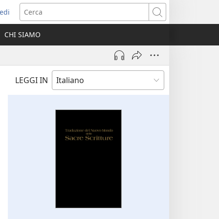
edi
pre
Cerca
a
CHI SIAMO
ova
nestra)
LEGGI IN