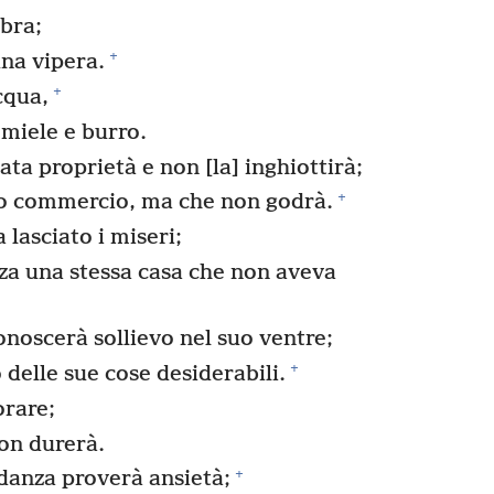
bra;
+
una vipera.
+
cqua,
 miele e burro.
ata proprietà e non [la] inghiottirà;
+
uo commercio, ma che non godrà.
 lasciato i miseri;
rza una stessa casa che non aveva
oscerà sollievo nel suo ventre;
+
elle sue cose desiderabili.
orare;
non durerà.
+
danza proverà ansietà;