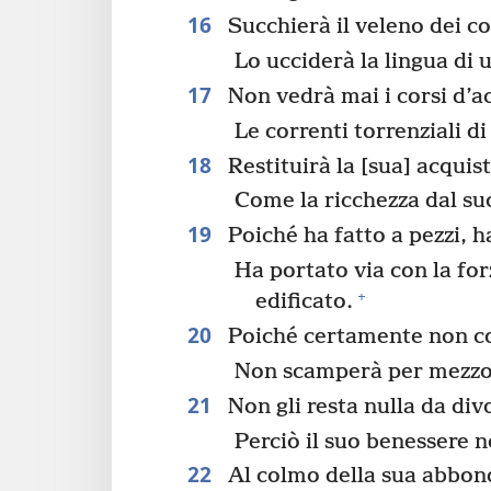
16
Succhierà il veleno dei co
Lo ucciderà la lingua di 
17
Non vedrà mai i corsi d’a
Le correnti torrenziali di
18
Restituirà la [sua] acquist
Come la ricchezza dal s
19
Poiché ha fatto a pezzi, ha
Ha portato via con la fo
+
edificato.
20
Poiché certamente non con
Non scamperà per mezzo d
21
Non gli resta nulla da div
Perciò il suo benessere 
22
Al colmo della sua abbon