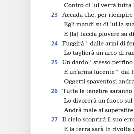
Contro di lui verrà tutta
23
Accada che, per riempire i
Egli mandi su di lui la su
E [la] faccia piovere su di
24
+
Fuggirà
dalle armi di fe
Lo taglierà un arco di ra
25
*
Un dardo
stesso perfino 
*
E un’arma lucente
dal f
Oggetti spaventosi andra
26
Tutte le tenebre saranno r
Lo divorerà un fuoco sul
Andrà male al superstite
27
Il cielo scoprirà il suo err
E la terra sarà in rivolta 