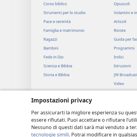
Corso biblico
Opuscoli
Strumenti per lo studio
Volantini e in
Pace e serenità
Articoli
Famiglia e matrimonio
Riviste
Ragazzi
Guida per l’
Bambini
Programmi
Fede in Dio
Indici
Scienza e Bibbia
Istruzioni
Storia e Bibbia
JW Broadcas
Video
Musica
Impostazioni privacy
Drammi bibli
Brani biblici 
Per assicurarti la migliore esperienza su ques
essere rifiutati. Puoi accettare o rifiutare l’u
Nessuno di questi dati sarà mai venduto a terz
tecnologie simili
. Potrai modificare in qualsi