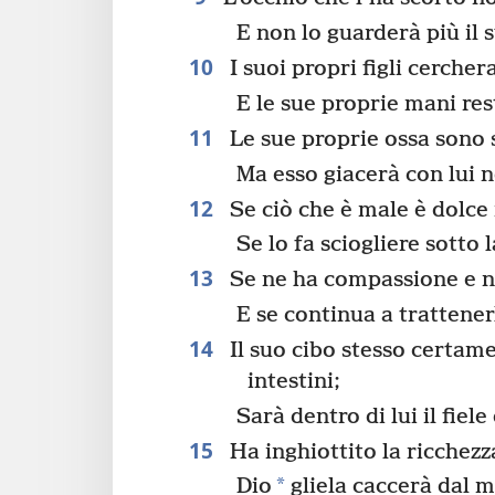
E non lo guarderà più il 
10
I suoi propri figli cercher
E le sue proprie mani res
11
Le sue proprie ossa sono s
Ma esso giacerà con lui n
12
Se ciò che è male è dolce 
Se lo fa sciogliere sotto 
13
Se ne ha compassione e no
E se continua a trattener
14
Il suo cibo stesso certame
intestini;
Sarà dentro di lui il fiele
15
Ha inghiottito la ricchezz
*
Dio
gliela caccerà dal 