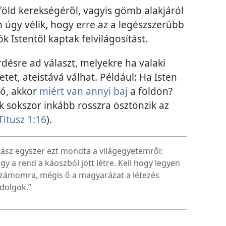
a föld kerekségéről, vagyis gömb alakjáról
n úgy vélik, hogy erre az a legészszerűbb
k Istentől kaptak felvilágosítást.
rdésre ad választ, melyekre ha valaki
et, ateistává válhat. Például: Ha Isten
tó, akkor
miért van annyi baj
a földön?
ok sokszor inkább rosszra ösztönzik az
Titusz 1:16
).
gász egyszer ezt mondta a világegyetemről:
 a rend a káoszból jött létre. Kell hogy legyen
y számomra, mégis ő a magyarázat a létezés
 dolgok.”