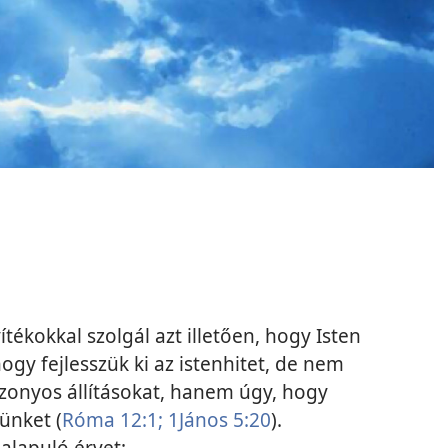
tékokkal szolgál azt illetően, hogy Isten
hogy fejlesszük ki az istenhitet, de nem
zonyos állításokat, hanem úgy, hogy
ünket (
Róma 12:1;
1János 5:20
).
alapuló érvet: