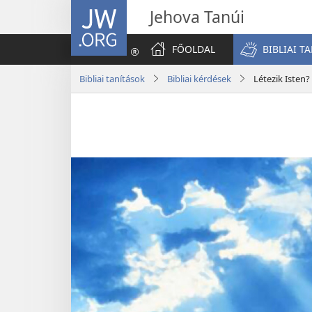
JW.ORG
Jehova Tanúi
FŐOLDAL
BIBLIAI T
Bibliai tanítások
Bibliai kérdések
Létezik Isten?