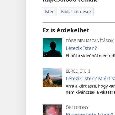
Isten
Bibliai kérdések
Ez is érdekelhet
FŐBB BIBLIAI TANÍTÁSOK
Létezik Isten?
Ebből a videóból megtudh
ÉBREDJETEK!
Létezik Isten? Miért 
Arra a kérdésre, hogy van
nem kíváncsiak a válaszra
ŐRTORONY
Ki teremtette Istent?