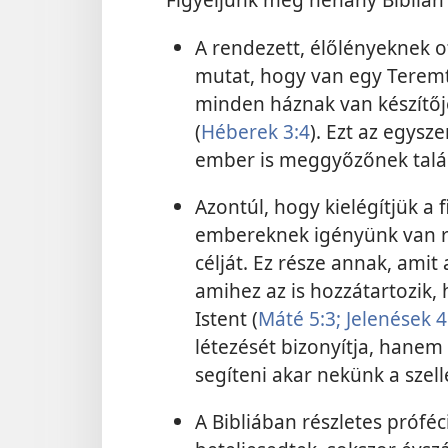
A rendezett, élőlényeknek o
mutat, hogy van egy Teremtő
minden háznak van készítője,
(
Héberek 3:4
). Ezt az egysz
ember is meggyőzőnek talál
Azontúl, hogy kielégítjük a 
embereknek igényünk van rá
célját. Ez része annak, amit
amihez az is hozzátartozik
Istent (
Máté 5:3;
Jelenések 4
létezését bizonyítja, hanem 
segíteni akar nekünk a szel
A Bibliában részletes prófé