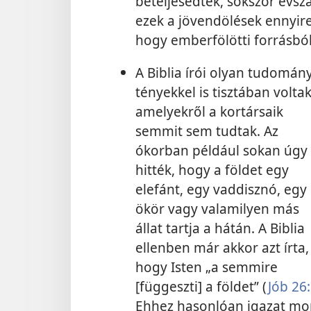
beteljesedtek, sokszor évs
ezek a jövendölések ennyir
hogy emberfölötti forrásbó
A Biblia írói olyan tudomán
tényekkel is tisztában voltak
amelyekről a kortársaik
semmit sem tudtak. Az
ókorban például sokan úgy
hitték, hogy a földet egy
elefánt, egy vaddisznó, egy
ökör vagy valamilyen más
állat tartja a hátán. A Biblia
ellenben már akkor azt írta,
hogy Isten „a semmire
[függeszti] a földet” (
Jób 26
Ehhez hasonlóan igazat m