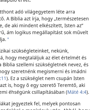
tthont adó világegyetem léte arra
. A Biblia azt írja, hogy „természetesen
 de aki mindent elkészített, Isten az”
erű, ám logikus megállapítást sok művelt
ja.
a
fizikai szükségleteinket, nekünk,
, hogy megtaláljuk az élet értelmét és
 a Biblia szellemi szükségletnek nevez, és
, hogy szeretnénk megismerni és imádni
:11
). Ez a szükséglet nem csupán Isten
azt is, hogy ő egy szerető Teremtő, aki
lemi éhségünk csillapításában (
Máté 4:4
).
ciákat jegyeztek fel, melyek pontosan