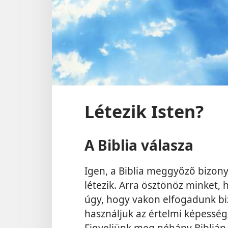
Létezik Isten?
A Biblia válasza
Igen, a Biblia meggyőző bizonyí
létezik. Arra ösztönöz minket, 
úgy, hogy vakon elfogadunk bi
használjuk az értelmi képesség
Figyeljünk meg néhány Biblián 