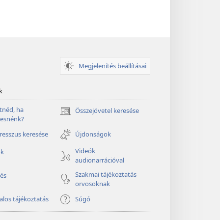
Megjelenítés beállításai
k
tnéd, ha
Összejövetel keresése
(opens
resnénk?
new
window)
esszus keresése
Újdonságok
Videók
ók
audionarrációval
Szakmai tájékoztatás
és
orvosoknak
alos tájékoztatás
Súgó