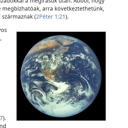
zázadokkal a megírásuk után. Abból, hogy
e megbízhatóak, arra következtethetünk,
l származnak (
2Péter 1:21
).
yos
,
:7
).
ond