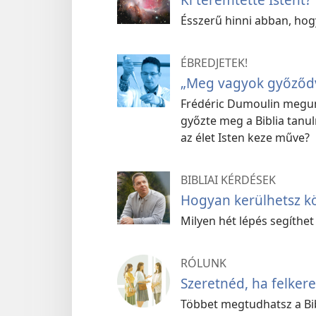
Ésszerű hinni abban, hogy
ÉBREDJETEK!
„Meg vagyok győződv
Frédéric Dumoulin megund
győzte meg a Biblia tanul
az élet Isten keze műve?
BIBLIAI KÉRDÉSEK
Hogyan kerülhetsz kö
Milyen hét lépés segíthet
RÓLUNK
Szeretnéd, ha felker
Többet megtudhatsz a Bib