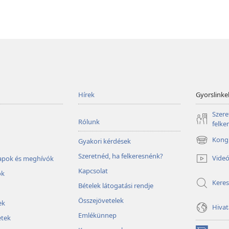
Hírek
Gyorslinke
Szere
Rólunk
felke
Kongr
Gyakori kérdések
(opens
new
Szeretnéd, ha felkeresnénk?
Vide
lapok és meghívók
window)
Kapcsolat
ok
Keres
Bételek látogatási rendje
Összejövetelek
ek
Hivat
Emlékünnep
tek