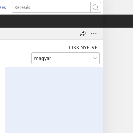
zés
s
Keresés
w)
CIKK NYELVE