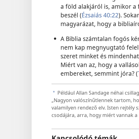
a föld alakjáról is, amikor 
beszél (
Ézsaiás 40:22
). Soka
magyarázat, hogy a bibliaíró
A Biblia számtalan fogós ké
nem kap megnyugtató felelet
szeret minket és mindenha
Miért van az, hogy a vallás
embereket, semmint jóra? (
Például Allan Sandage néhai csilla
a
„Nagyon valószínűtlennek tartom, hogy
valamilyen rendező elv. Isten rejtél
csodájára, arra, hogy miért vannak a
Kapcsolódó témák