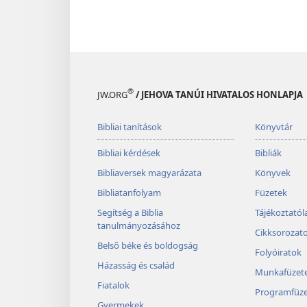
®
JW.ORG
/ JEHOVA TANÚI HIVATALOS HONLAPJA
Bibliai tanítások
Könyvtár
Bibliai kérdések
Bibliák
Bibliaversek magyarázata
Könyvek
Bibliatanfolyam
Füzetek
Segítség a Biblia
Tájékoztató
tanulmányozásához
Cikksorozat
Belső béke és boldogság
Folyóiratok
Házasság és család
Munkafüzet
Fiatalok
Programfüze
Gyermekek