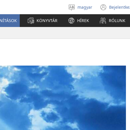
magyar
Bejelentke
Válassz
(open
nyelvet
new
ANÍTÁSOK
KÖNYVTÁR
HÍREK
RÓLUNK
windo