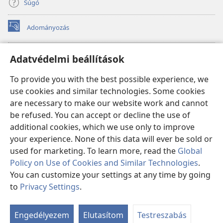
Súgó
Adományozás
(opens
new
window)
Őrtorony ONLINE KÖNYVTÁR
Adatvédelmi beállítások
(opens
new
®
JW Hub
To provide you with the best possible experience, we
window)
(opens
use cookies and similar technologies. Some cookies
new
®
JW Library
window)
are necessary to make our website work and cannot
be refused. You can accept or decline the use of
Watchtower Library
additional cookies, which we use only to improve
your experience. None of this data will ever be sold or
used for marketing. To learn more, read the
Global
Policy on Use of Cookies and Similar Technologies
.
Copyright
© 2026 Watch Tower Bible and Tract Society of Pennsylvania.
You can customize your settings at any time by going
FELHASZNÁLÁSI FELTÉTELEK
|
ADATVÉDELMI SZABÁLYZAT
|
to
Privacy Settings
.
ADATVÉDELMI BEÁLLÍTÁSOK
Engedélyezem
Elutasítom
Testreszabás