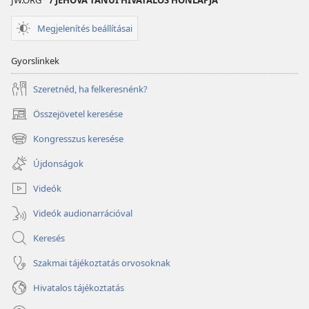
JW.ORG
/ JEHOVA TANÚI HIVATALOS HONLAPJA
összejövetelhez
Megjelenítés beállításai
Gyorslinkek
Szeretnéd, ha felkeresnénk?
Összejövetel keresése
(opens
new
Kongresszus keresése
(opens
window)
new
Újdonságok
window)
Videók
Videók audionarrációval
Keresés
Szakmai tájékoztatás orvosoknak
Hivatalos tájékoztatás