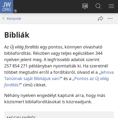
JW.ORG
Bejelentkezés
(opens
Oldal
Keresés
ME
new
nyelvének
a jw.org
ME
Könyvtár
window)
megváltoztatás
honlapon
Bibliák
Az
Új világ fordítás
egy pontos, könnyen olvasható
bibliafordítás. Részben vagy teljes egészében
344
nyelven jelent meg. A legfrissebb adatok szerint
257 854 271
példányban nyomtatták ki. Ha szeretnél
többet megtudni erről a fordításról, olvasd el a „
Jehova
Tanúinak saját Bibliájuk van?
” és a „
Pontos az
Új világ
fordítás?
” című cikket.
Néhány nyelven engedélyt kaptunk arra, hogy más
közismert bibliafordításokat is közreadjunk.