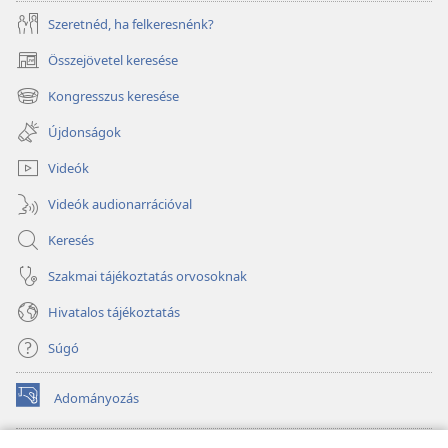
Szeretnéd, ha felkeresnénk?
Összejövetel keresése
(opens
new
Kongresszus keresése
(opens
window)
new
Újdonságok
window)
Videók
Videók audionarrációval
Keresés
Szakmai tájékoztatás orvosoknak
Hivatalos tájékoztatás
Súgó
Adományozás
(opens
new
window)