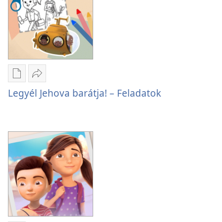
Kiadványok
Megosztás
letöltési
Legyél
Legyél Jehova barátja! – Feladatok
lehetőségei
Jehova
Legyél
barátja!
Jehova
–
barátja!
Feladatok
–
Feladatok