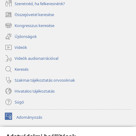
Szeretnéd, ha felkeresnénk?
Összejövetel keresése
(opens
new
Kongresszus keresése
(opens
window)
new
Újdonságok
window)
Videók
Videók audionarrációval
Keresés
Szakmai tájékoztatás orvosoknak
Hivatalos tájékoztatás
Súgó
Adományozás
(opens
new
window)
Őrtorony ONLINE KÖNYVTÁR