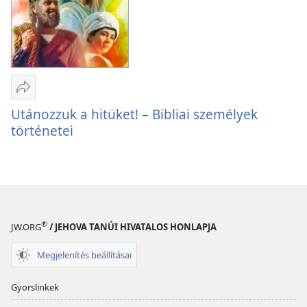
Megosztás
Utánozzuk
Utánozzuk a hitüket! – Bibliai személyek
a hitüket!
történetei
–
Bibliai
személyek
történetei
®
JW.ORG
/ JEHOVA TANÚI HIVATALOS HONLAPJA
Megjelenítés beállításai
Gyorslinkek