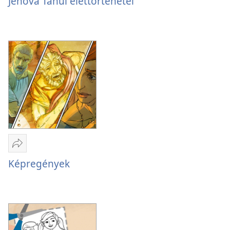
Jehova Tanúi élettörténetei
lehetőségei
lehetőségei
Tanúi
Jehova
Jehova
élettörténetei
Tanúi
Tanúi
élettörténetei
élettörténetei
Megosztás
Képregények
Képregények