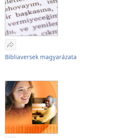
Megosztás
Bibliaversek
Bibliaversek magyarázata
magyarázata