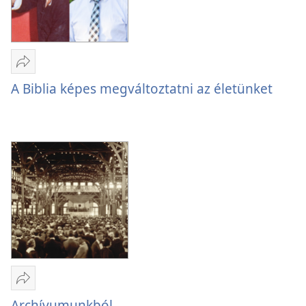
Megosztás
A
A Biblia képes megváltoztatni az életünket
Biblia
képes
megváltoztatni
az életünket
Megosztás
Archívumunkból
Archívumunkból