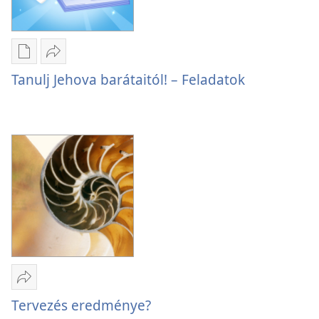
Kiadványok
Megosztás
letöltési
Tanulj
Tanulj Jehova barátaitól! – Feladatok
lehetőségei
Jehova
Tanulj
barátaitól!
Jehova
–
barátaitól!
Feladatok
–
Feladatok
Megosztás
Tervezés
Tervezés eredménye?