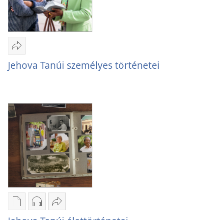
Megosztás
Jehova
Jehova Tanúi személyes történetei
Tanúi
személyes
történetei
Kiadványok
Hangfelvételek
Megosztás
letöltési
letöltési
Jehova