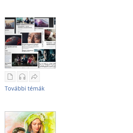
eredménye?
Kiadványok
Hangfelvételek
Megosztás
letöltési
letöltési
További
További témák
lehetőségei
lehetőségei
témák
További
További
témák
témák