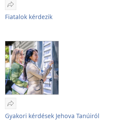
Megosztás
Fiatalok
Fiatalok kérdezik
kérdezik
Megosztás
Gyakori
Gyakori kérdések Jehova Tanúiról
kérdések
Jehova
Tanúiról