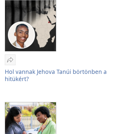
Megosztás
Hol
Hol vannak Jehova Tanúi börtönben a
vannak
hitükért?
Jehova
Tanúi
börtönben
a
hitükért?