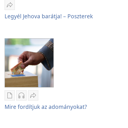
Megosztás
Legyél
Legyél Jehova barátja! – Poszterek
Jehova
barátja!
–
Poszterek
Kiadványok
Hangfelvételek
Megosztás
letöltési
letöltési
Mire
Mire fordítjuk az adományokat?
lehetőségei
lehetőségei
fordítjuk
Mire
Mire
az adományokat?
fordítjuk
fordítjuk