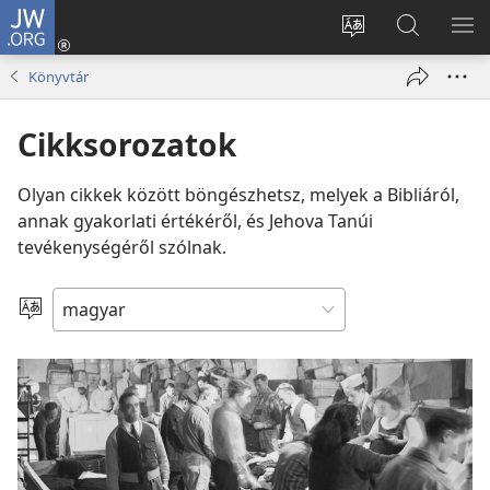
JW.ORG
Bejelentkezés
(opens
Oldal
Keresés
ME
new
nyelvének
a jw.org
ME
Könyvtár
window)
megváltoztatás
honlapon
Cikksorozatok
Olyan cikkek között böngészhetsz, melyek a Bibliáról,
annak gyakorlati értékéről, és Jehova Tanúi
tevékenységéről szólnak.
Nyelv