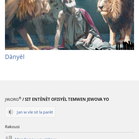
Dànyèl
®
JW.ORG
/ SIT ENTÈNÈT OFISYÈL TEMWEN JEWOVA YO
Jan w vle sit la parèt
Rakousi