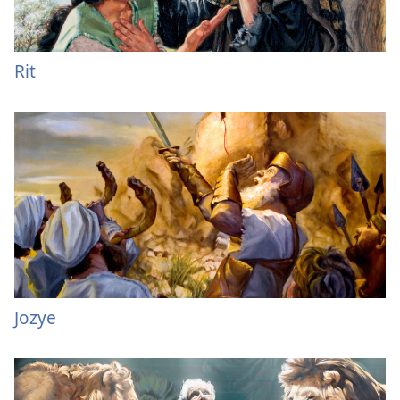
Rit
Jozye