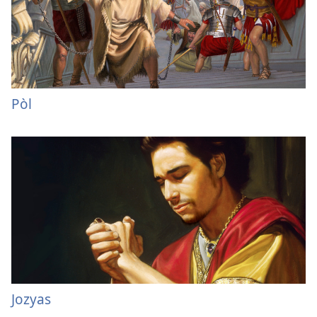
Pòl
Jozyas