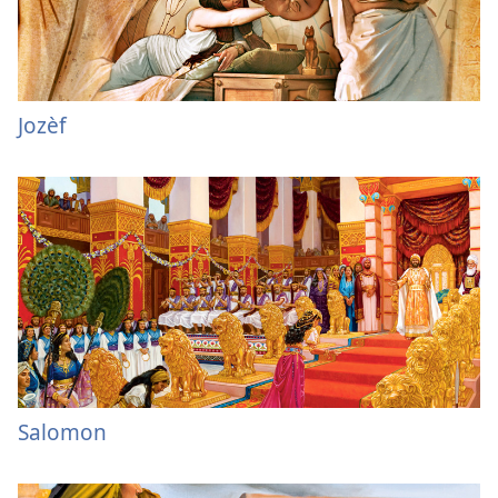
Jozèf
Salomon