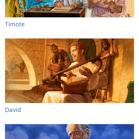
Timote
David