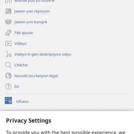
Mande pou yo vizite w
Jwenn yon reyinyon
(opens
new
Jwenn yon kongrè
(opens
window)
new
Fèk ajoute
window)
Videyo
Videyo ki gen deskripsyon odyo
Chèche
Nouvèl sou kesyon legal
Èd
Ofrann
(opens
new
window)
Bibliyotèk sou Entènèt
Privacy Settings
(opens
new
®
JW Hub
To provide you with the best possible experience, we
window)