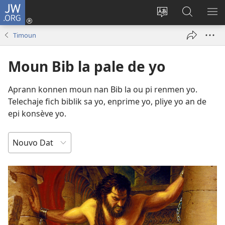
JW.ORG
Konekte
(opens
Chanje
Fè
AF
new
lang
rechèch
ME
Timoun
window)
sit
sou
A
la
JW.ORG
Moun Bib la pale de yo
Aprann konnen moun nan Bib la ou pi renmen yo.
Telechaje fich biblik sa yo, enprime yo, pliye yo an de
epi konsève yo.
TRIYE