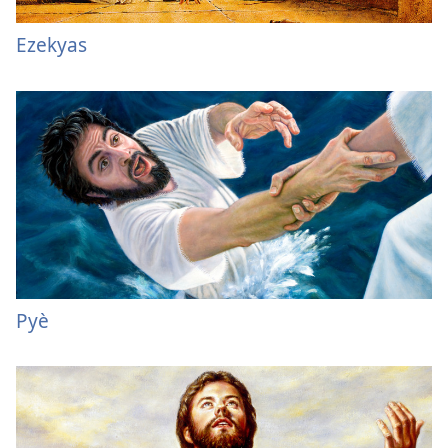
Ezekyas
Pyè