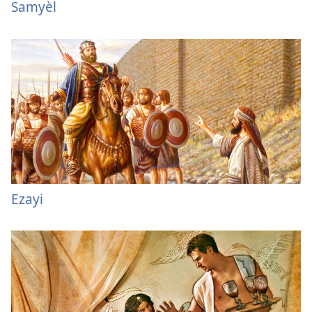
Samyèl
Ezayi