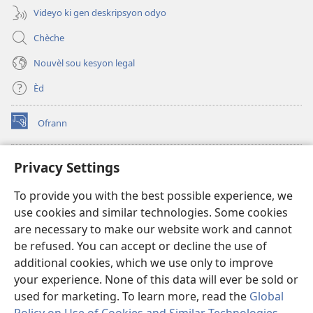
Videyo ki gen deskripsyon odyo
Chèche
Nouvèl sou kesyon legal
Èd
Ofrann
(opens
new
window)
Bibliyotèk sou Entènèt
Privacy Settings
(opens
new
®
JW Hub
To provide you with the best possible experience, we
window)
(opens
use cookies and similar technologies. Some cookies
new
JW Library
window)
are necessary to make our website work and cannot
be refused. You can accept or decline the use of
Watchtower Library
additional cookies, which we use only to improve
your experience. None of this data will ever be sold or
used for marketing. To learn more, read the
Global