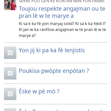
SEKRÈ POU GEN KÈ KONTAN NAN YON FANMI
Toujou respekte angajman ou te
pran lè w te marye a
Ki sa k ka fè yon maryaj solid? Ki sa k ka febli l?
Ki jan w ka ranfòse angajman w te pran lè w te
marye a?
Yon jij ki pa ka fè lenjistis
Poukisa pwòpte enpòtan ?
Èske w pè mò ?