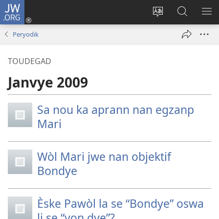
JW.ORG
Konekte
(opens
Chanje
Fè
AF
new
lang
rechèch
ME
Peryodik
window)
sit
sou
A
la
JW.ORG
TOUDEGAD
Janvye 2009
Sa nou ka aprann nan egzanp
Mari
Wòl Mari jwe nan objektif
Bondye
Èske Pawòl la se “Bondye” oswa
li se “yon dye”?