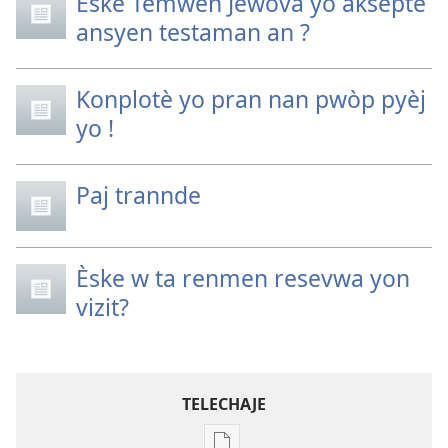
Èske Temwen Jewova yo aksepte
ansyen testaman an ?
Konplotè yo pran nan pwòp pyèj
yo !
Paj trannde
Èske w ta renmen resevwa yon
vizit?
TELECHAJE