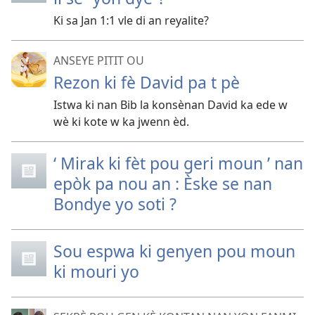
Ki sa Jan 1:1 vle di an reyalite?
ANSEYE PITIT OU
Rezon ki fè David pa t pè
Istwa ki nan Bib la konsènan David ka ede w
wè ki kote w ka jwenn èd.
‘ Mirak ki fèt pou geri moun ’ nan
epòk pa nou an : Èske se nan
Bondye yo soti ?
Sou espwa ki genyen pou moun
ki mouri yo