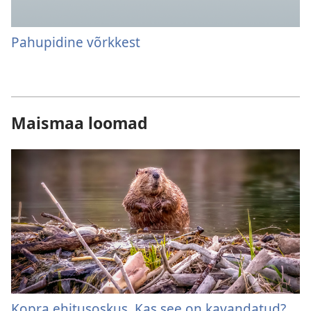
Pahupidine võrkkest
Maismaa loomad
Kopra ehitusoskus. Kas see on kavandatud?