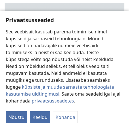
Privaatsusseaded
See veebisait kasutab parema toimimise nimel
küpsiseid ja sarnaseid tehnoloogiaid. Mõned
küpsised on hädavajalikud meie veebisaidi
toimimiseks ja neist ei saa keelduda. Teiste
küpsistega võite aga nõustuda või neist keelduda.
Need on mõeldud selleks, et teil oleks veebisaiti
Osav kaevuja karp, kes elab meres
mugavam kasutada. Neid andmeid ei kasutata
müügiks ega turunduseks. Lisateabe saamiseks
lugege
küpsiste ja muude sarnaste tehnoloogiate
kasutamise üldtingimusi
. Saate oma seadeid igal ajal
kohandada
privaatsusseadetes
.
Nõustu
Keeldu
Kohanda