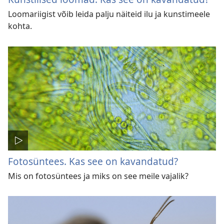
Loomariigist võib leida palju näiteid ilu ja kunstimeele
kohta.
Fotosüntees. Kas see on kavandatud?
Mis on fotosüntees ja miks on see meile vajalik?