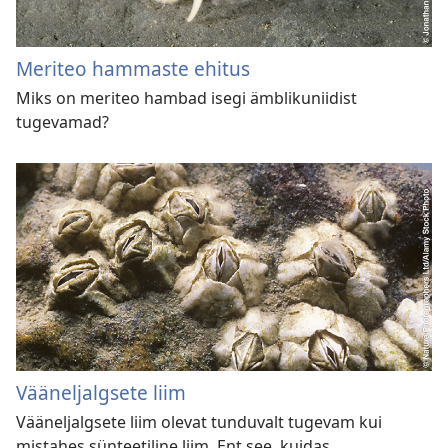
Meriteo hammaste ehitus
Miks on meriteo hambad isegi ämblikuniidist
tugevamad?
Vääneljalgsete liim
Vääneljalgsete liim olevat tunduvalt tugevam kui
mistahes sünteetiline liim. Ent see, kuidas