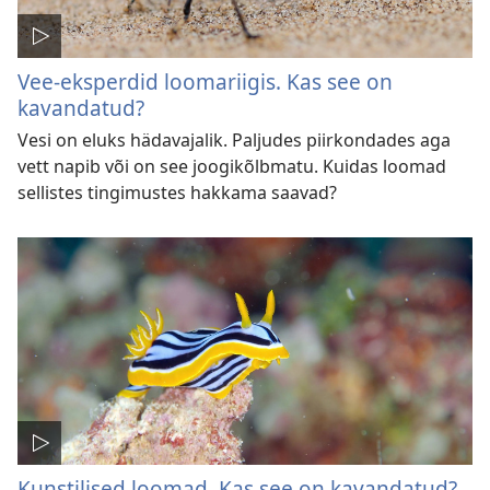
Vee-eksperdid loomariigis. Kas see on
kavandatud?
Vesi on eluks hädavajalik. Paljudes piirkondades aga
vett napib või on see joogikõlbmatu. Kuidas loomad
sellistes tingimustes hakkama saavad?
Kunstilised loomad. Kas see on kavandatud?