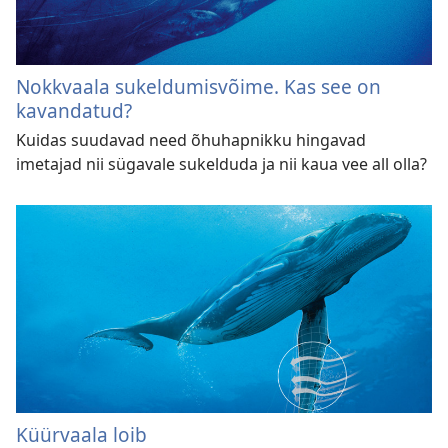
Nokkvaala sukeldumisvõime. Kas see on
kavandatud?
Kuidas suudavad need õhuhapnikku hingavad
imetajad nii sügavale sukelduda ja nii kaua vee all olla?
Küürvaala loib