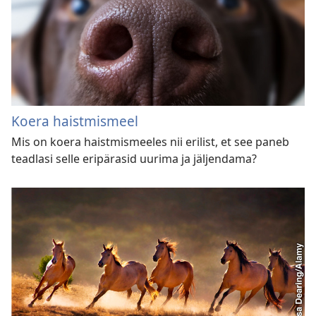
Koera haistmismeel
Mis on koera haistmismeeles nii erilist, et see paneb
teadlasi selle eripärasid uurima ja jäljendama?