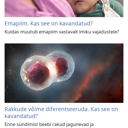
Emapiim. Kas see on kavandatud?
Kuidas muutub emapiim vastavalt imiku vajadustele?
Rakkude võime diferentseeruda. Kas see on
kavandatud?
Enne sündimist beebi rakud jagunevad ja