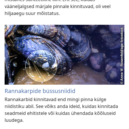
vääneljalgsed märjale pinnale kinnituvad, oli veel
hiljaaegu suur mõistatus.
Rannakarpide büssusniidid
Rannakarbid kinnitavad end mingi pinna külge
niidistiku abil. See võiks anda ideid, kuidas kinnitada
seadmeid ehitistele või kuidas ühendada kõõluseid
luudega.