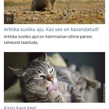
Arktika susliku aju. Kas see on kavandatud?
Arktika susliku ajul on hämmastav võime pärast
talveund taastuda.
Kassi kare keel