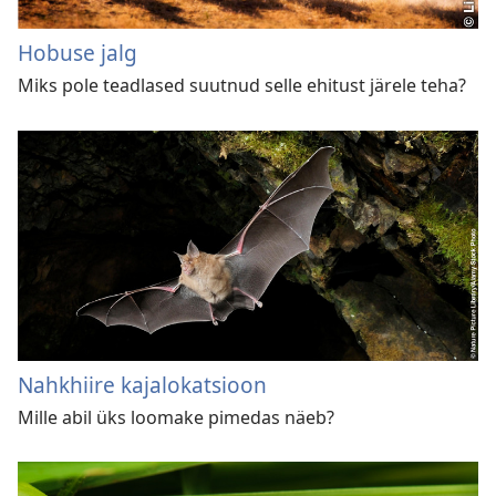
Hobuse jalg
Miks pole teadlased suutnud selle ehitust järele teha?
Nahkhiire kajalokatsioon
Mille abil üks loomake pimedas näeb?