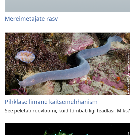
Mereimetajate rasv
Pihklase limane kaitsemehhanism
See peletab röövloomi, kuid tõmbab ligi teadlasi. Miks?