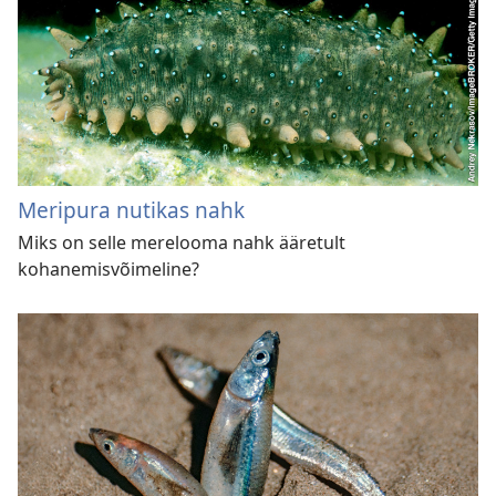
Meripura nutikas nahk
Miks on selle merelooma nahk ääretult
kohanemisvõimeline?