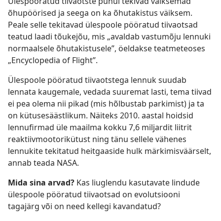
Ülespööratud tiivaotste puhul tekivad väiksemad
õhupöörised ja seega on ka õhutakistus väiksem.
Peale selle tekitavad ülespoole pööratud tiivaotsad
teatud laadi tõukejõu, mis „avaldab vastumõju lennuki
normaalsele õhutakistusele”, öeldakse teatmeteoses
„Encyclopedia of Flight”.
Ülespoole pööratud tiivaotstega lennuk suudab
lennata kaugemale, vedada suuremat lasti, tema tiivad
ei pea olema nii pikad (mis hõlbustab parkimist) ja ta
on kütusesäästlikum. Näiteks 2010. aastal hoidsid
lennufirmad üle maailma kokku 7,6 miljardit liitrit
reaktiivmootorikütust ning tänu sellele vähenes
lennukite tekitatud heitgaaside hulk märkimisväärselt,
annab teada NASA.
Mida sina arvad?
Kas liuglendu kasutavate lindude
ülespoole pööratud tiivaotsad on evolutsiooni
tagajärg või on need kellegi kavandatud?