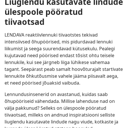
Liuglendu kasutavate lindude
ülespoole pööratud
tiivaotsad
LENDAVA reaktiivlennuki tiivaotstes tekivad
intensiivsed õhupöörised, mis pidurdavad lennuki
liikumist ja seega suurendavad kütusekulu. Pealegi
kujutavad need pöörised endast tõsist ohtu teisele
lennukile, kui see järgneb liiga lühikese vahemaa
tagant. Seepärast peab samalt hoovõturajalt startivate
lennukite õhkutõusmise vahele jääma piisavalt aega,
et need pöörised jõuaksid vaibuda.
Lennundusinsenerid on avastanud, kuidas saab
õhupööriseid vähendada. Millise lahenduse nad on
välja pakkunud? Selleks on ülespoole pööratud
tiivaotsad, milleks on andnud inspiratsiooni selliste
liuglendu kasutavate lindude nagu viude, kotkaste ja