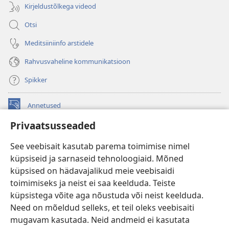
Kirjeldustõlkega videod
Otsi
Meditsiiniinfo arstidele
Rahvusvaheline kommunikatsioon
Spikker
Annetused
(avab
uue
Privaatsusseaded
akna)
Vahitorni VEEBIRAAMATUKOGU
(avab
See veebisait kasutab parema toimimise nimel
uue
®
JW Hub
küpsiseid ja sarnaseid tehnoloogiaid. Mõned
akna)
(avab
küpsised on hädavajalikud meie veebisaidi
uue
®
JW Library
akna)
toimimiseks ja neist ei saa keelduda. Teiste
küpsistega võite aga nõustuda või neist keelduda.
Watchtower Library
Need on mõeldud selleks, et teil oleks veebisaiti
mugavam kasutada. Neid andmeid ei kasutata