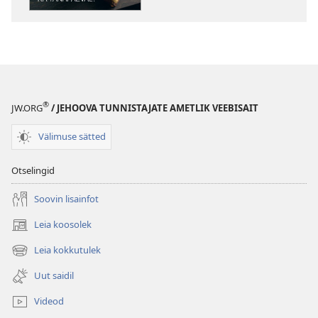
leiab
leiab
head
head
nõu
nõu
ka
ka
tänapäeval?
tänapäeval?
®
JW.ORG
/ JEHOOVA TUNNISTAJATE AMETLIK VEEBISAIT
Välimuse sätted
Otselingid
Soovin lisainfot
Leia koosolek
(avab
uue
Leia kokkutulek
(avab
akna)
uue
Uut saidil
akna)
Videod