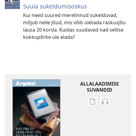
Suula sukeldumisoskus
Kui need suured merelinnud sukelduvad,
mõjub neile jõud, mis võib ületada raskusjõu
lausa 20 korda. Kuidas suudavad nad sellise
kokkupõrke üle elada?
ALLALAADIMISE
SUVANDID
Väljaannete
Helisalvestist
allalaadimisvõima
allalaadimis
ÄRGAKE!
ÄRGAKE!
Kas
Kas
Piiblist
Piiblist