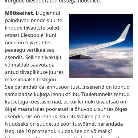
kurgede ülespööratud otstega hoosuled.
Mõtteainet.
Liuglennul
painduvad nende suurte
lindude tiivaotste suled
otsast ülespoole, kuni
need on tiiva suhtes
peaaegu vertikaalses
asendis. Selline tiivakuju
võimaldab saavutada
antud tiivapikkuse juures
maksimaalse tõstejõu.
See parandab ka lennusooritust. Insenerid on loonud
samalaadse kujuga lennukitiibu. Tuuletunnelis tehtud
katsetega tõestasid nad, et kui lennuki tiivaotsad on
õigel määral üles pööratud ja õhuvoolu suhtes õiges
asendis, siis on lennuki sooritusvõime parem.
Nüüdseks on suudetud sooritusvõimet parandada
isegi üle 10 protsendi. Kuidas see on võimalik?