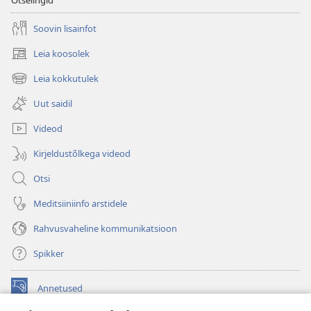
Otselingid
Soovin lisainfot
Leia koosolek
(avab
uue
Leia kokkutulek
(avab
akna)
uue
Uut saidil
akna)
Videod
Kirjeldustõlkega videod
Otsi
Meditsiiniinfo arstidele
Rahvusvaheline kommunikatsioon
Spikker
Annetused
(avab
uue