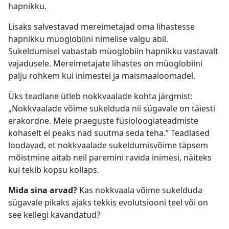
hapnikku.
Lisaks salvestavad mereimetajad oma lihastesse
hapnikku müoglobiini nimelise valgu abil.
Sukeldumisel vabastab müoglobiin hapnikku vastavalt
vajadusele. Mereimetajate lihastes on müoglobiini
palju rohkem kui inimestel ja maismaaloomadel.
Üks teadlane ütleb nokkvaalade kohta järgmist:
„Nokkvaalade võime sukelduda nii sügavale on täiesti
erakordne. Meie praeguste füsioloogiateadmiste
kohaselt ei peaks nad suutma seda teha.” Teadlased
loodavad, et nokkvaalade sukeldumisvõime täpsem
mõistmine aitab neil paremini ravida inimesi, näiteks
kui tekib kopsu kollaps.
Mida sina arvad?
Kas nokkvaala võime sukelduda
sügavale pikaks ajaks tekkis evolutsiooni teel või on
see kellegi kavandatud?