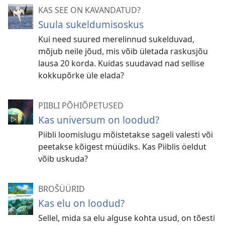
KAS SEE ON KAVANDATUD?
Suula sukeldumisoskus
Kui need suured merelinnud sukelduvad,
mõjub neile jõud, mis võib ületada raskusjõu
lausa 20 korda. Kuidas suudavad nad sellise
kokkupõrke üle elada?
PIIBLI PÕHIÕPETUSED
Kas universum on loodud?
Piibli loomislugu mõistetakse sageli valesti või
peetakse kõigest müüdiks. Kas Piiblis öeldut
võib uskuda?
BROŠÜÜRID
Kas elu on loodud?
Sellel, mida sa elu alguse kohta usud, on tõesti