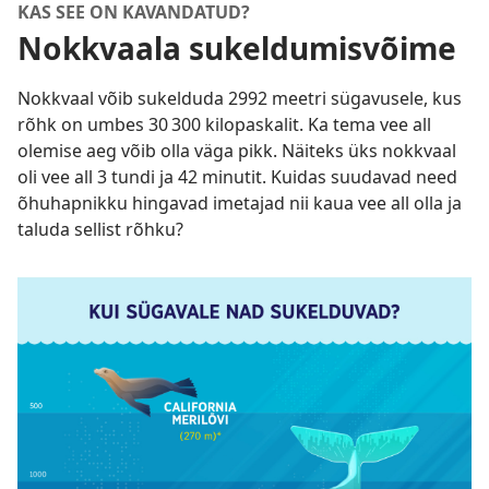
KAS SEE ON KAVANDATUD?
Nokkvaala sukeldumisvõime
Nokkvaal võib sukelduda 2992 meetri sügavusele, kus
rõhk on umbes 30 300 kilopaskalit. Ka tema vee all
olemise aeg võib olla väga pikk. Näiteks üks nokkvaal
oli vee all 3 tundi ja 42 minutit. Kuidas suudavad need
õhuhapnikku hingavad imetajad nii kaua vee all olla ja
taluda sellist rõhku?