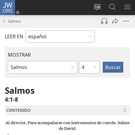
JW.ORG
Iniciar
sesión
Cambiar
Búsqueda
MO
(abre
idioma
en
ME
Salmos
una
del sitio
jw.org
nueva
LEER EN
ventana)
MOSTRAR
Capítulo
Libro
de
la
Salmos
Biblia
4:1-8
CONTENIDO
Al director. Para acompañarse con instrumentos de cuerda. Salmo
de David.