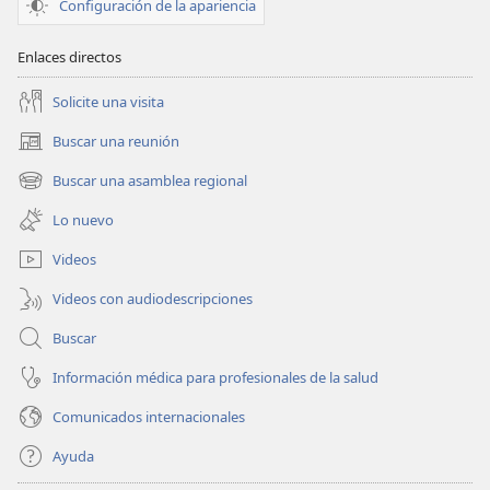
Configuración de la apariencia
Enlaces directos
Solicite una visita
Buscar una reunión
(abre
una
Buscar una asamblea regional
(abre
nueva
una
ventana)
Lo nuevo
nueva
ventana)
Videos
Videos con audiodescripciones
Buscar
Información médica para profesionales de la salud
Comunicados internacionales
Ayuda