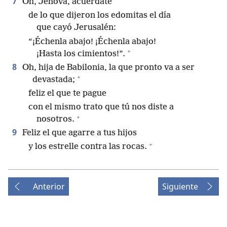
7
Oh, Jehová, acuérdate
de lo que dijeron los edomitas el día
que cayó Jerusalén:
“¡Échenla abajo! ¡Échenla abajo!
+
¡Hasta los cimientos!”.
8
Oh, hija de Babilonia, la que pronto va a ser
+
devastada;
feliz el que te pague
con el mismo trato que tú nos diste a
+
nosotros.
9
Feliz el que agarre a tus hijos
+
y los estrelle contra las rocas.
Anterior
Siguiente