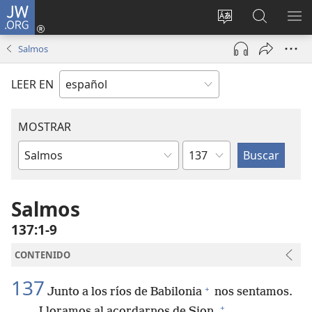
JW.ORG
Iniciar
sesión
Cambiar
Búsqueda
MO
(abre
idioma
en
ME
Salmos
una
del sitio
jw.org
nueva
LEER EN
ventana)
MOSTRAR
Capítulo
Libro
de
la
Salmos
Biblia
137:1-9
CONTENIDO
137
+
Junto a los ríos de Babilonia
nos sentamos.
+
Lloramos al acordarnos de Sion.