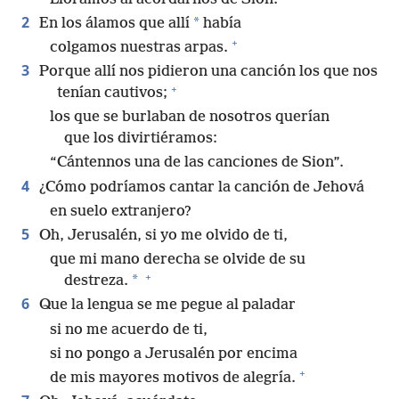
2
*
En los álamos que allí
había
+
colgamos nuestras arpas.
3
Porque allí nos pidieron una canción los que nos
+
tenían cautivos;
los que se burlaban de nosotros querían
que los divirtiéramos:
“Cántennos una de las canciones de Sion”.
4
¿Cómo podríamos cantar la canción de Jehová
en suelo extranjero?
5
Oh, Jerusalén, si yo me olvido de ti,
que mi mano derecha se olvide de su
+
*
destreza.
6
Que la lengua se me pegue al paladar
si no me acuerdo de ti,
si no pongo a Jerusalén por encima
+
de mis mayores motivos de alegría.