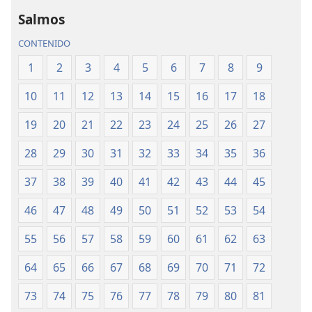
Traducción
Traducción
del
del
Salmos
Nuevo
Nuevo
CONTENIDO
Mundo
Mundo
(revisión
(revisión
1
2
3
4
5
6
7
8
9
del
del
10
11
12
13
14
15
16
17
18
2019)
2019)
19
20
21
22
23
24
25
26
27
28
29
30
31
32
33
34
35
36
37
38
39
40
41
42
43
44
45
46
47
48
49
50
51
52
53
54
55
56
57
58
59
60
61
62
63
64
65
66
67
68
69
70
71
72
73
74
75
76
77
78
79
80
81