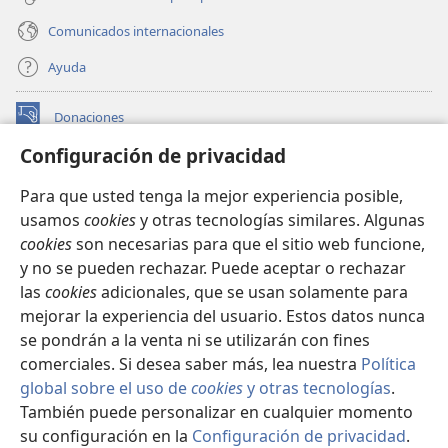
Comunicados internacionales
Ayuda
Donaciones
(abre
una
Configuración de privacidad
nueva
BIBLIOTECA EN LÍNEA Watchtower™
(abre
ventana)
Para que usted tenga la mejor experiencia posible,
una
®
JW Hub
usamos
cookies
y otras tecnologías similares. Algunas
nueva
(abre
ventana)
cookies
son necesarias para que el sitio web funcione,
una
®
JW Library
nueva
y no se pueden rechazar. Puede aceptar o rechazar
ventana)
las
cookies
adicionales, que se usan solamente para
Watchtower Library
mejorar la experiencia del usuario. Estos datos nunca
se pondrán a la venta ni se utilizarán con fines
comerciales. Si desea saber más, lea nuestra
Política
global sobre el uso de
cookies
y otras tecnologías
.
También puede personalizar en cualquier momento
Copyright
© 2026 Watch Tower Bible and Tract Society of Pennsylvania.
CONDICIONES DE USO
|
POLÍTICA DE PRIVACIDAD
|
su configuración en la
Configuración de privacidad
.