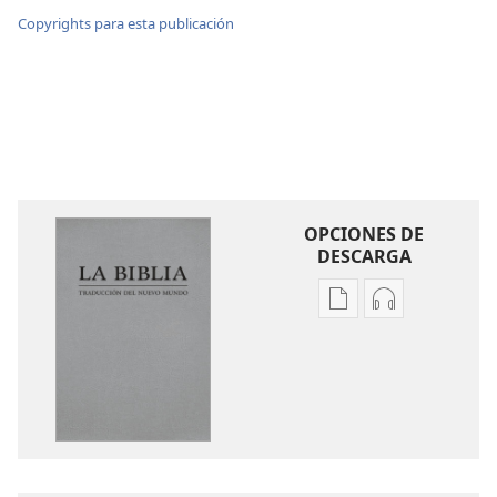
Copyrights para esta publicación
OPCIONES DE
DESCARGA
Opciones
Opciones
de
de
descarga
descarga
de
de
publicaciones
audio
La
La
Biblia.
Biblia.