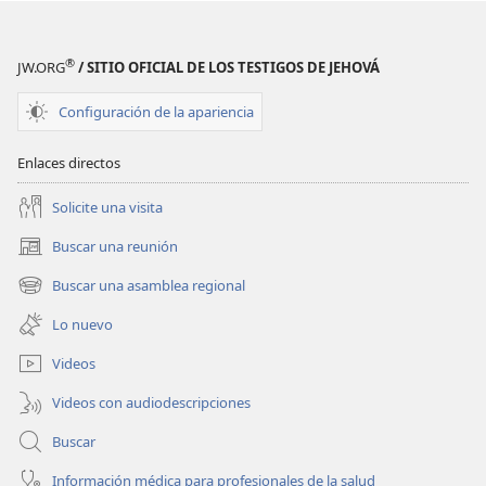
®
JW.ORG
/ SITIO OFICIAL DE LOS TESTIGOS DE JEHOVÁ
Configuración de la apariencia
Enlaces directos
Solicite una visita
Buscar una reunión
(abre
una
Buscar una asamblea regional
(abre
nueva
una
ventana)
Lo nuevo
nueva
ventana)
Videos
Videos con audiodescripciones
Buscar
Información médica para profesionales de la salud