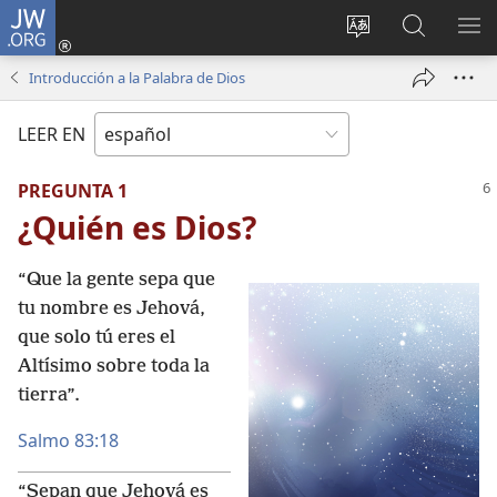
JW.ORG
Iniciar
sesión
Cambiar
Búsqueda
MO
(abre
idioma
en
ME
Introducción a la Palabra de Dios
una
del sitio
jw.org
nueva
LEER EN
ventana)
PREGUNTA 1
¿Quién es Dios?
“Que la gente sepa que
tu nombre es Jehová,
que solo tú eres el
Altísimo sobre toda la
tierra”.
Salmo 83:18
“Sepan que Jehová es