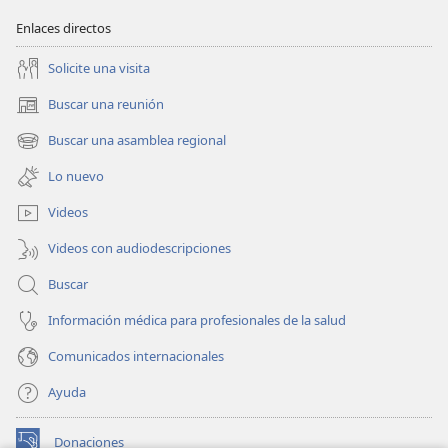
Enlaces directos
Solicite una visita
Buscar una reunión
(abre
una
Buscar una asamblea regional
(abre
nueva
una
ventana)
Lo nuevo
nueva
ventana)
Videos
Videos con audiodescripciones
Buscar
Información médica para profesionales de la salud
Comunicados internacionales
Ayuda
Donaciones