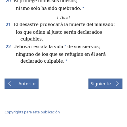
20
Él protege todos sus huesos;
+
ni uno solo ha sido quebrado.
ת
[taw]
21
El desastre provocará la muerte del malvado;
los que odian al justo serán declarados
culpables.
22
*
Jehová rescata la vida
de sus siervos;
ninguno de los que se refugian en él será
+
declarado culpable.
Anterior
Siguiente
Copyrights para esta publicación