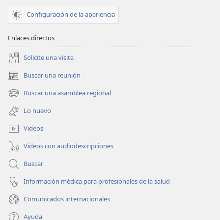
Configuración de la apariencia
Enlaces directos
Solicite una visita
Buscar una reunión
(abre
una
Buscar una asamblea regional
(abre
nueva
una
ventana)
Lo nuevo
nueva
ventana)
Videos
Videos con audiodescripciones
Buscar
Información médica para profesionales de la salud
Comunicados internacionales
Ayuda