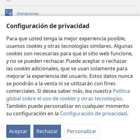
Donaciones
(abre
una
Configuración de privacidad
nueva
BIBLIOTECA EN LÍNEA Watchtower™
(abre
ventana)
Para que usted tenga la mejor experiencia posible,
una
®
JW Hub
usamos
cookies
y otras tecnologías similares. Algunas
nueva
(abre
ventana)
cookies
son necesarias para que el sitio web funcione,
una
®
JW Library
nueva
y no se pueden rechazar. Puede aceptar o rechazar
ventana)
las
cookies
adicionales, que se usan solamente para
Watchtower Library
mejorar la experiencia del usuario. Estos datos nunca
se pondrán a la venta ni se utilizarán con fines
comerciales. Si desea saber más, lea nuestra
Política
global sobre el uso de
cookies
y otras tecnologías
.
También puede personalizar en cualquier momento
Copyright
© 2026 Watch Tower Bible and Tract Society of Pennsylvania.
CONDICIONES DE USO
|
POLÍTICA DE PRIVACIDAD
|
su configuración en la
Configuración de privacidad
.
Mo
CONFIGURACIÓN DE PRIVACIDAD
ín
Aceptar
Rechazar
Personalizar