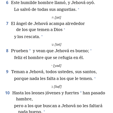
6
Este humilde hombre llamó, y Jehová oyó.
+
Lo salvó de todas sus angustias.
ח
[jet]
7
El ángel de Jehová acampa alrededor
+
de los que temen a Dios
+
y los rescata.
ט
[tet]
+
8
*
Prueben
y vean que Jehová es bueno;
feliz el hombre que se refugia en él.
י
[yod]
9
Teman a Jehová, todos ustedes, sus santos,
+
porque nada les falta a los que le temen.
כ
[kaf]
10
*
Hasta los leones jóvenes y fuertes
han pasado
hambre,
pero a los que buscan a Jehová no les faltará
+
nada bueno.