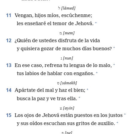
ל
[lámed]
11
Vengan, hijos míos, escúchenme;
+
les enseñaré el temor de Jehová.
מ
[mem]
12
¿Quién de ustedes disfruta de la vida
+
y quisiera gozar de muchos días buenos?
נ
[nun]
+
13
En ese caso, refrena tu lengua de lo malo,
+
tus labios de hablar con engaños.
ס
[sámekh]
+
14
Apártate del mal y haz el bien;
+
busca la paz y ve tras ella.
ע
[ayin]
+
15
Los ojos de Jehová están puestos en los justos
+
y sus oídos escuchan sus gritos de auxilio.
פ
[pe]