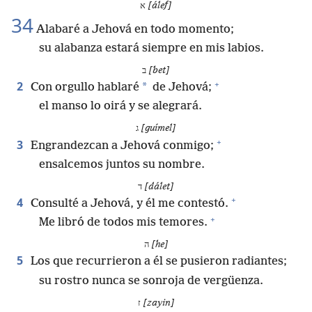
א
[álef]
34
Alabaré a Jehová en todo momento;
su alabanza estará siempre en mis labios.
ב
[bet]
+
2
*
Con orgullo hablaré
de Jehová;
el manso lo oirá y se alegrará.
ג
[guímel]
+
3
Engrandezcan a Jehová conmigo;
ensalcemos juntos su nombre.
ד
[dálet]
+
4
Consulté a Jehová, y él me contestó.
+
Me libró de todos mis temores.
ה
[he]
5
Los que recurrieron a él se pusieron radiantes;
su rostro nunca se sonroja de vergüenza.
ז
[zayin]