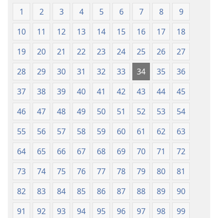
(revisión
(revisión
1
2
3
4
5
6
7
8
9
del
del
10
11
12
13
14
15
16
17
18
2019)
2019)
19
20
21
22
23
24
25
26
27
28
29
30
31
32
33
34
35
36
37
38
39
40
41
42
43
44
45
46
47
48
49
50
51
52
53
54
55
56
57
58
59
60
61
62
63
64
65
66
67
68
69
70
71
72
73
74
75
76
77
78
79
80
81
82
83
84
85
86
87
88
89
90
91
92
93
94
95
96
97
98
99