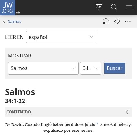
JW.ORG
Iniciar
sesión
Cambiar
Búsqueda
MO
(abre
idioma
en
ME
Salmos
una
del sitio
jw.org
nueva
LEER EN
ventana)
MOSTRAR
Capítulo
Libro
de
la
Salmos
Biblia
34:1-22
CONTENIDO
+
De David. Cuando fingió haber perdido el juicio
ante Abimélec y,
expulsado por este, se fue.