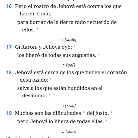
16
Pero el rostro de Jehová está contra los que
hacen el mal,
para borrar de la tierra todo recuerdo de
+
ellos.
צ
[sadé]
+
17
Gritaron, y Jehová oyó;
+
los liberó de todas sus angustias.
ק
[qof]
18
Jehová está cerca de los que tienen el corazón
+
destrozado;
salva a los que están hundidos en el
+
*
desánimo.
ר
[resh]
+
19
*
Muchas son las dificultades
del justo,
+
pero Jehová lo libera de todas ellas.
ש
[shin]