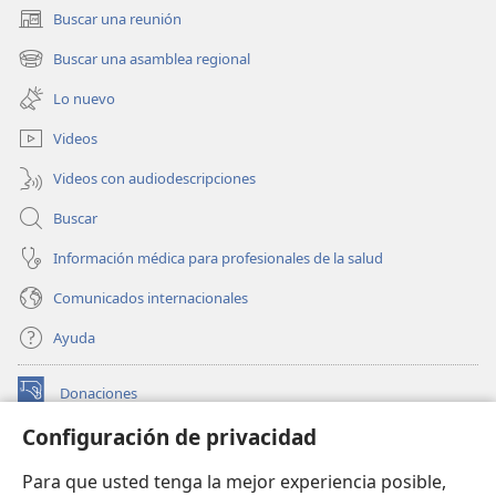
Buscar una reunión
(abre
una
Buscar una asamblea regional
(abre
nueva
una
ventana)
Lo nuevo
nueva
ventana)
Videos
Videos con audiodescripciones
Buscar
Información médica para profesionales de la salud
Comunicados internacionales
Ayuda
Donaciones
(abre
una
Configuración de privacidad
nueva
BIBLIOTECA EN LÍNEA Watchtower™
(abre
ventana)
Para que usted tenga la mejor experiencia posible,
una