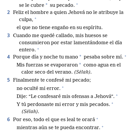
+
*
se le cubre
su pecado.
2
Feliz el hombre a quien Jehová no le atribuye la
+
culpa,
el que no tiene engaño en su espíritu.
3
Cuando me quedé callado, mis huesos se
consumieron por estar lamentándome el día
+
entero.
+
4
*
Porque día y noche tu mano
pesaba sobre mí.
*
Mis fuerzas se evaporaron
como agua en el
calor seco del verano.
(Sélah).
5
Finalmente te confesé mi pecado;
+
no oculté mi error.
+
Dije: “Le confesaré mis ofensas a Jehová”.
+
Y tú perdonaste mi error y mis pecados.
(Sélah).
+
6
Por eso, todo el que es leal te orará
+
mientras aún se te pueda encontrar.