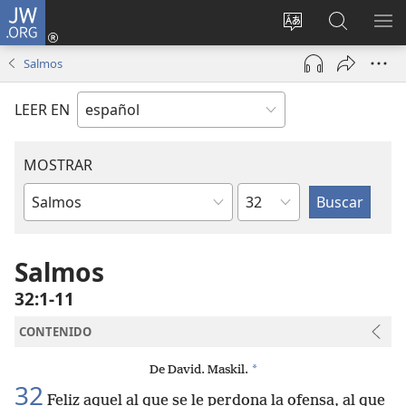
JW.ORG
Iniciar
sesión
Cambiar
Búsqueda
MO
(abre
idioma
en
ME
Salmos
una
del sitio
jw.org
nueva
LEER EN
ventana)
MOSTRAR
Capítulo
Libro
de
la
Salmos
Biblia
32:1-11
CONTENIDO
*
De David. Maskil.
32
Feliz aquel al que se le perdona la ofensa, al que