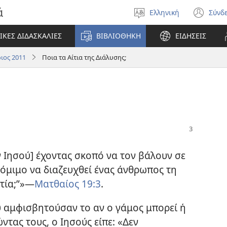
ά
Ελληνική
Σύνδ
Επιλέξτε
(αν
γλώσσα
νέο
ΙΚΕΣ ΔΙΔΑΣΚΑΛΙΕΣ
ΒΙΒΛΙΟΘΗΚΗ
ΕΙΔΗΣΕΙΣ
πα
ιος 2011
Ποια τα Αίτια της Διάλυσης;
 Ιησού] έχοντας σκοπό να τον βάλουν σε
 νόμιμο να διαζευχθεί ένας άνθρωπος τη
τία;”»​—
Ματθαίος 19:3
.
 αμφισβητούσαν το αν ο γάμος μπορεί ή
ώντας τους, ο Ιησούς είπε: «Δεν