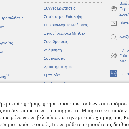
Βρείτ
Συχνές Ερωτήσεις
Περι
(ανοίγει
Συνέ
Ζητήστε μια Επίσκεψη
νέο
 Προσκλήσεις
παράθυρο
Βίντε
Επικοινωνήστε Μαζί Μας
ων
Ξεναγήσεις στα Μπέθελ
Αναζ
Συναθροίσεις
ργασίας
Ανάμνηση
Πληρ
τα
Επίσ
Συνελεύσεις
ΜΜΕ
Δραστηριότητες
Συν
Εμπειρίες
®
ting
(ανοίγει
νέο
Σε Όλο τον Κόσμο
παράθυρο
ΔΙΑ
ΒΙΒ
(ανοίγει
Σκο
άματα
νέο
 εμπειρία χρήσης, χρησιμοποιούμε cookies και παρόμοιες 
παράθυρο
JW L
μένες Βιβλικές
ας και δεν μπορείτε να τα απορρίψετε. Μπορείτε να αποδεχ
ύμε μόνο για να βελτιώσουμε την εμπειρία χρήσης σας. Κα
ιαφημιστικούς σκοπούς. Για να μάθετε περισσότερα, διαβά