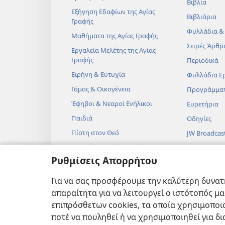
Βιβλία
Εξήγηση Εδαφίων της Αγίας
Βιβλιάρια
Γραφής
Φυλλάδια &
Μαθήματα της Αγίας Γραφής
Σειρές Άρθρ
Εργαλεία Μελέτης της Αγίας
Γραφής
Περιοδικά
Ειρήνη & Ευτυχία
Φυλλάδια Ε
Γάμος & Οικογένεια
Προγράμμα
Έφηβοι & Νεαροί Ενήλικοι
Ευρετήρια
Παιδιά
Οδηγίες
Πίστη στον Θεό
JW Broadcas
Επιστήμη & Αγία Γραφή
Βίντεο
Ρυθμίσεις Απορρήτου
Ιστορία & Αγία Γραφή
Μουσική
Ηχητικά Δρ
Για να σας προσφέρουμε την καλύτερη δυνατή
Δραματοποιη
απαραίτητα για να λειτουργεί ο ιστότοπός μ
Αναγνώσεις
επιπρόσθετων cookies, τα οποία χρησιμοποιο
ποτέ να πουληθεί ή να χρησιμοποιηθεί για δ