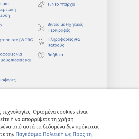
νέο
ε μια
Τι Νέο Υπάρχει
παράθυρο)
φερειακή
λευση
)
Βίντεο με Ηχητικές
ο
Περιγραφές
Πληροφορίες για
ήτηση στο JW.ORG
Γιατρούς
οφορίες για
Βοήθεια
ημους Φορείς και
εισφορές
)
ΔΙΚΤΥΑΚΗ
®
JW Hub
(ανοίγει
ΛΙΟΘΗΚΗ της
νέο
πιάς™
τεχνολογίες. Ορισμένα cookies είναι
παράθυρο)
)
Βιβλιοθήκη της
®
ibrary
τείτε ή να απορρίψετε τη χρήση
Σκοπιάς
νένα από αυτά τα δεδομένα δεν πρόκειται
στε την
Παγκόσμια Πολιτική ως Προς τη