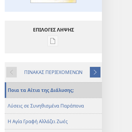
ΕΠΙΛΟΓΕΣ ΛΗΨΗΣ
Επιλογές
λήψης
εκδόσεων
Η
ΠΙΝΑΚΑΣ ΠΕΡΙΕΧΟΜΕΝΩΝ
ΣΚΟΠΙΑ
Προηγούμενο
Επόμενο
Φεβρουάριος 2011
Ποια τα Αίτια της Διάλυσης;
Λύσεις σε Συνηθισμένα Παράπονα
Η Αγία Γραφή Αλλάζει Ζωές