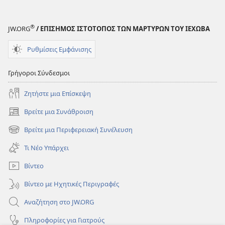
®
JW.ORG
/ ΕΠΙΣΗΜΟΣ ΙΣΤΟΤΟΠΟΣ ΤΩΝ ΜΑΡΤΥΡΩΝ ΤΟΥ ΙΕΧΩΒΑ
Ρυθμίσεις Εμφάνισης
Γρήγοροι Σύνδεσμοι
Ζητήστε μια Επίσκεψη
Βρείτε μια Συνάθροιση
(ανοίγει
νέο
Βρείτε μια Περιφερειακή Συνέλευση
(ανοίγει
παράθυρο)
νέο
Τι Νέο Υπάρχει
παράθυρο)
Βίντεο
Βίντεο με Ηχητικές Περιγραφές
Αναζήτηση στο JW.ORG
Πληροφορίες για Γιατρούς