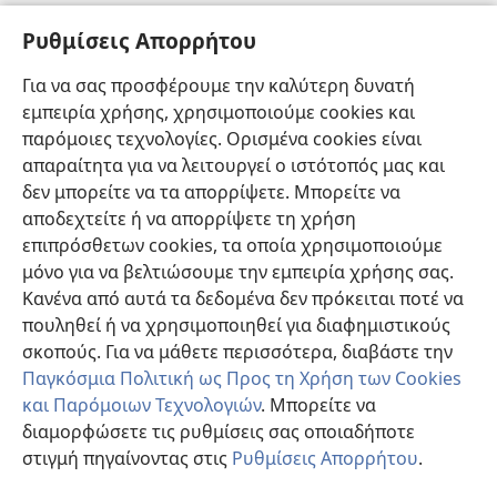
Πληροφορίες για Επίσημους Φορείς και ΜΜΕ
Ρυθμίσεις Απορρήτου
Βοήθεια
Για να σας προσφέρουμε την καλύτερη δυνατή
εμπειρία χρήσης, χρησιμοποιούμε cookies και
Συνεισφορές
(ανοίγει
παρόμοιες τεχνολογίες. Ορισμένα cookies είναι
νέο
απαραίτητα για να λειτουργεί ο ιστότοπός μας και
παράθυρο)
ΔΙΑΔΙΚΤΥΑΚΗ ΒΙΒΛΙΟΘΗΚΗ της Σκοπιάς™
δεν μπορείτε να τα απορρίψετε. Μπορείτε να
(ανοίγει
αποδεχτείτε ή να απορρίψετε τη χρήση
νέο
®
JW Hub
παράθυρο)
επιπρόσθετων cookies, τα οποία χρησιμοποιούμε
(ανοίγει
νέο
μόνο για να βελτιώσουμε την εμπειρία χρήσης σας.
®
JW Library
παράθυρο)
Κανένα από αυτά τα δεδομένα δεν πρόκειται ποτέ να
πουληθεί ή να χρησιμοποιηθεί για διαφημιστικούς
Βιβλιοθήκη της Σκοπιάς
σκοπούς. Για να μάθετε περισσότερα, διαβάστε την
Παγκόσμια Πολιτική ως Προς τη Χρήση των Cookies
και Παρόμοιων Τεχνολογιών
. Μπορείτε να
διαμορφώσετε τις ρυθμίσεις σας οποιαδήποτε
Copyright
© 2026 Watch Tower Bible and Tract Society of Pennsylvania.
στιγμή πηγαίνοντας στις
Ρυθμίσεις Απορρήτου
.
Π
ΟΡΟΙ ΧΡΗΣΗΣ
|
ΠΟΛΙΤΙΚΗ ΑΠΟΡΡΗΤΟΥ
|
ΡΥΘΜΙΣΕΙΣ ΑΠΟΡΡΗΤΟΥ