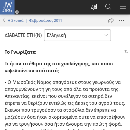
JW.ORG
Σύνδεση
(ανοίγει
Αλλαγή
Αναζήτησ
ΕΜ
νέο
γλώσσας
στο
ΜΕ
Η Σκοπιά | Φεβρουάριος 2011
παράθυρο)
ιστότοπου
JW.ORG
ΔΙΑΒΑΣΤΕ ΣΤΗ(Ν)
Το Γνωρίζατε;
Τι ήταν το έθιμο της σταχυολόγησης, και ποιοι
ωφελούνταν από αυτό;
▪
Ο Μωσαϊκός Νόμος απαγόρευε στους γεωργούς να
απογυμνώνουν τη γη τους από όλα τα προϊόντα της.
Απεναντίας, εκείνοι που συνέλεγαν τα σιτηρά δεν
έπρεπε να θερίζουν εντελώς τις άκρες του αγρού τους.
Εκείνοι που τρυγούσαν τα σταφύλια δεν έπρεπε να
μαζεύουν όσα ήταν σκορπισμένα ούτε να επιστρέφουν
για να τρυγήσουν όσα ήταν άγουρα την πρώτη φορά.