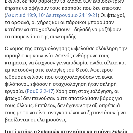
Εκείνοι δε που ράβδιζαν τα κλαδιά των ελαιόδεντρων
έπρεπε να αφήνουν τους καρπούς που δεν έπεφταν.
(
Λευιτικό 19:9, 10·
Δευτερονόμιο 24:19-21
) Οι φτωχοί,
τα ορφανά, οι χήρες και οι πάροικοι μπορούσαν
κατόπιν να σταχυολογήσουν​—δηλαδή να μαζέψουν—​
τα απομεινάρια της συγκομιδής.
Ο νόμος της σταχυολόγησης ωφελούσε ολόκληρη την
ισραηλιτική κοινωνία. Αφενός ενθάρρυνε τους
κτηματίες να δείχνουν γενναιοδωρία, ανιδιοτέλεια και
εμπιστοσύνη στις ευλογίες του Θεού. Αφετέρου
ωθούσε εκείνους που σταχυολογούσαν να είναι
φιλόπονοι, εφόσον η σταχυολόγηση ήταν σκληρή
εργασία. (
Ρουθ 2:2-17
) Χάρη στη σταχυολόγηση, οι
φτωχοί δεν πεινούσαν ούτε αποτελούσαν βάρος για
τους άλλους. Επιπλέον, δεν έχαναν την αξιοπρέπειά
τους με το να είναι αναγκασμένοι να ζητιανεύουν ή να
βασίζονται σε ελεημοσύνες.
Γιατί μπήκε ο Σολομών στον κόπο να εισάγει ξυλεία