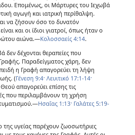
άδου. Επομένως, οι Μάρτυρες του Ιεχωβά
τική αγωγή και ιατρική περίθαλψη.
αι να ζήσουν όσο το δυνατόν
ίναι και οι ίδιοι γιατροί, όπως ήταν ο
ρώτου αιώνα.​—
Κολοσσαείς 4:14
.
ά δεν δέχονται θεραπείες που
 Γραφής. Παραδείγματος χάρη, δεν
επειδή η Γραφή απαγορεύει τη λήψη
ωής. (
Γένεση 9:4·
Λευιτικό 17:1-14·
 Θεού απαγορεύει επίσης τις
ές που περιλαμβάνουν τη χρήση
ευματισμού.​—
Ησαΐας 1:13·
Γαλάτες 5:19-
ο της υγείας παρέχουν ζωοσωτήριες
ι με τους κανόνες της Γραφής. Αυτές οι