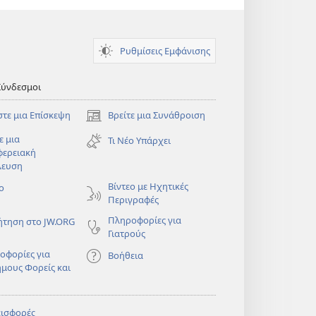
Ρυθμίσεις Εμφάνισης
Σύνδεσμοι
στε μια Επίσκεψη
Βρείτε μια Συνάθροιση
(ανοίγει
νέο
ε μια
Τι Νέο Υπάρχει
παράθυρο)
φερειακή
λευση
)
Βίντεο με Ηχητικές
ο
Περιγραφές
Πληροφορίες για
ήτηση στο JW.ORG
Γιατρούς
οφορίες για
Βοήθεια
ημους Φορείς και
εισφορές