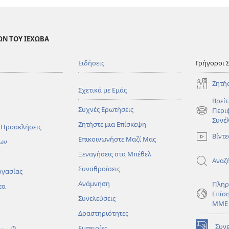
ΩΝ ΤΟΥ ΙΕΧΩΒΑ
Ειδήσεις
Γρήγοροι 
Ζητή
Σχετικά με Εμάς
Βρείτ
Συχνές Ερωτήσεις
Περι
(ανοίγει
Συνέ
Ζητήστε μια Επίσκεψη
νέο
 Προσκλήσεις
παράθυρο
Βίντε
Επικοινωνήστε Μαζί Μας
ων
Ξεναγήσεις στα Μπέθελ
Αναζ
Συναθροίσεις
ργασίας
Ανάμνηση
Πληρ
τα
Επίσ
Συνελεύσεις
ΜΜΕ
Δραστηριότητες
Συν
Εμπειρίες
®