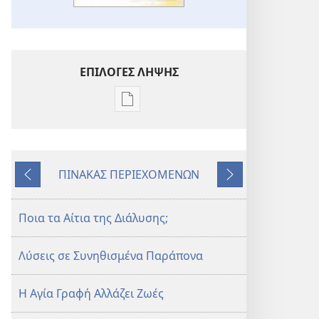
ΕΠΙΛΟΓΕΣ ΛΗΨΗΣ
Επιλογές
λήψης
εκδόσεων
Η
ΠΙΝΑΚΑΣ ΠΕΡΙΕΧΟΜΕΝΩΝ
ΣΚΟΠΙΑ
Προηγούμενο
Επόμενο
Φεβρουάριος 2011
Ποια τα Αίτια της Διάλυσης;
Λύσεις σε Συνηθισμένα Παράπονα
Η Αγία Γραφή Αλλάζει Ζωές