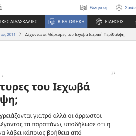
ά
Ελληνική
Σύνδ
Επιλέξτε
(αν
γλώσσα
νέο
ΙΚΕΣ ΔΙΔΑΣΚΑΛΙΕΣ
ΒΙΒΛΙΟΘΗΚΗ
ΕΙΔΗΣΕΙΣ
πα
ιος 2011
Δέχονται οι Μάρτυρες του Ιεχωβά Ιατρική Περίθαλψη;
 .
τυρες του Ιεχωβά
λψη;
ν χρειάζονται γιατρό αλλά οι άρρωστοι
Λέγοντας τα παραπάνω, υποδήλωσε ότι η
να λάβει κάποιος βοήθεια από