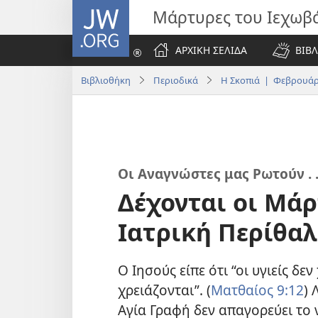
JW.ORG
Μάρτυρες του Ιεχωβ
ΑΡΧΙΚΗ ΣΕΛΙΔΑ
ΒΙΒΛ
Βιβλιοθήκη
Περιοδικά
Η Σκοπιά | Φεβρουάρ
Οι Αναγνώστες μας Ρωτούν . .
Δέχονται οι Μάρ
Ιατρική Περίθα
Ο Ιησούς είπε ότι “οι υγιείς δε
χρειάζονται”. (
Ματθαίος 9:12
) 
Αγία Γραφή δεν απαγορεύει το 