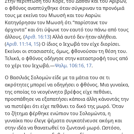
Στην περίπτωση του Κορέ, του Δαθάν και του Αβιρών,
ο φθόνος αναπτύχθηκε όταν σύγκριναν τα προνόμιά
τους με εκείνα του Μωυσή και του Ααρών.
Κατηγόρησαν τον Μωυσή ότι “παρίστανε τον
άρχοντα” και ότι ύψωνε τον εαυτό του πάνω από τους
άλλους. (
Αριθ. 16:13
) Αλλά αυτό δεν ήταν αλήθεια.
(
Αριθ. 11:14, 15
) Ο ίδιος ο Ιεχωβά τον είχε διορίσει.
Εκείνοι οι στασιαστές, όμως, φθονούσαν τη θέση του.
Τελικά, ο φθόνος οδήγησε στην καταστροφή τους από
το χέρι του Ιεχωβά.​—
Ψαλμ. 106:16, 17
.
Ο Βασιλιάς Σολομών είδε με τα μάτια του σε τι
ακρότητες μπορεί να οδηγήσει ο φθόνος. Μια γυναίκα,
της οποίας το νεογέννητο βρέφος είχε πεθάνει,
προσπάθησε να εξαπατήσει κάποια άλλη κάνοντάς την
να πιστέψει ότι είχε πεθάνει το δικό της μωρό. Όταν
το ζήτημα φέρθηκε ενώπιον του Σολομώντα, η
γυναίκα που έλεγε ψέματα συγκατένευσε ακόμη και
στην ιδέα να θανατωθεί το ζωντανό μωρό. Ωστόσο,