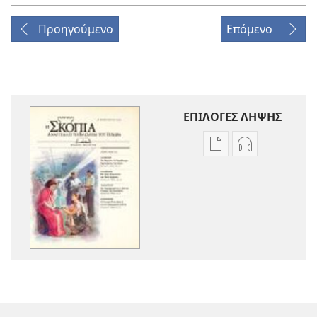
Προηγούμενο
Επόμενο
ΕΠΙΛΟΓΕΣ ΛΗΨΗΣ
Επιλογές
Επιλογές
λήψης
λήψης
εκδόσεων
ηχογραφήσε
Η
Η
ΣΚΟΠΙΑ
ΣΚΟΠΙΑ
—
—
ΕΚΔΟΣΗ
ΕΚΔΟΣΗ
ΜΕΛΕΤΗΣ
ΜΕΛΕΤΗΣ
Φεβρουάριος 201
Φεβρουάριος