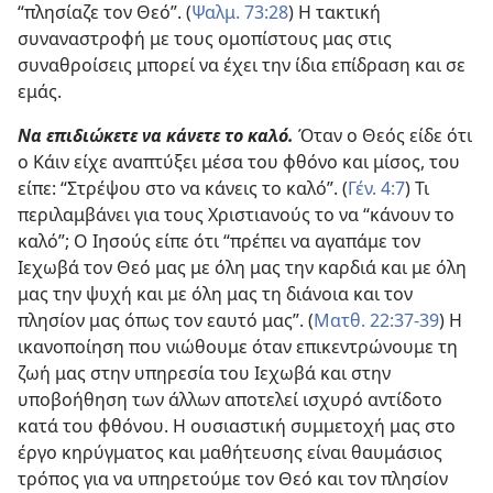
“πλησίαζε τον Θεό”. (
Ψαλμ. 73:28
) Η τακτική
συναναστροφή με τους ομοπίστους μας στις
συναθροίσεις μπορεί να έχει την ίδια επίδραση και σε
εμάς.
Να επιδιώκετε να κάνετε το καλό.
Όταν ο Θεός είδε ότι
ο Κάιν είχε αναπτύξει μέσα του φθόνο και μίσος, του
είπε: “Στρέψου στο να κάνεις το καλό”. (
Γέν. 4:7
) Τι
περιλαμβάνει για τους Χριστιανούς το να “κάνουν το
καλό”; Ο Ιησούς είπε ότι “πρέπει να αγαπάμε τον
Ιεχωβά τον Θεό μας με όλη μας την καρδιά και με όλη
μας την ψυχή και με όλη μας τη διάνοια και τον
πλησίον μας όπως τον εαυτό μας”. (
Ματθ. 22:37-39
) Η
ικανοποίηση που νιώθουμε όταν επικεντρώνουμε τη
ζωή μας στην υπηρεσία του Ιεχωβά και στην
υποβοήθηση των άλλων αποτελεί ισχυρό αντίδοτο
κατά του φθόνου. Η ουσιαστική συμμετοχή μας στο
έργο κηρύγματος και μαθήτευσης είναι θαυμάσιος
τρόπος για να υπηρετούμε τον Θεό και τον πλησίον