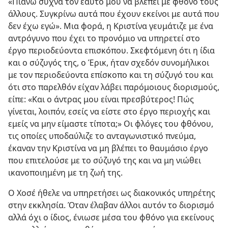
«Πιάνω συχνά τον εαυτό μου να βλέπει με φθόνο τους
άλλους. Συγκρίνω αυτά που έχουν εκείνοι με αυτά που
δεν έχω εγώ». Μια φορά, η Κριστίνα γευμάτιζε με ένα
αντρόγυνο που έχει το προνόμιο να υπηρετεί στο
έργο περιοδεύοντα επισκόπου. Σκεφτόμενη ότι η ίδια
και ο σύζυγός της, ο Έρικ, ήταν σχεδόν συνομήλικοι
με τον περιοδεύοντα επίσκοπο και τη σύζυγό του και
ότι στο παρελθόν είχαν λάβει παρόμοιους διορισμούς,
είπε: «Και ο άντρας μου είναι πρεσβύτερος! Πώς
γίνεται, λοιπόν, εσείς να είστε στο έργο περιοχής και
εμείς να μην είμαστε τίποτα;» Οι φλόγες του φθόνου,
τις οποίες υποδαύλιζε το ανταγωνιστικό πνεύμα,
έκαναν την Κριστίνα να μη βλέπει το θαυμάσιο έργο
που επιτελούσε με το σύζυγό της και να μη νιώθει
ικανοποιημένη με τη ζωή της.
Ο Χοσέ ήθελε να υπηρετήσει ως διακονικός υπηρέτης
στην εκκλησία. Όταν έλαβαν άλλοι αυτόν το διορισμό
αλλά όχι ο ίδιος, ένιωσε μέσα του φθόνο για εκείνους