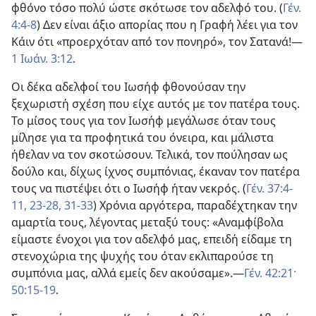
φθόνο τόσο πολύ ώστε σκότωσε τον αδελφό του. (
Γέν.
4:4-8
) Δεν είναι άξιο απορίας που η Γραφή λέει για τον
Κάιν ότι «προερχόταν από τον πονηρό», τον Σατανά!​—
1 Ιωάν. 3:12
.
Οι δέκα αδελφοί του Ιωσήφ φθονούσαν την
ξεχωριστή σχέση που είχε αυτός με τον πατέρα τους.
Το μίσος τους για τον Ιωσήφ μεγάλωσε όταν τους
μίλησε για τα προφητικά του όνειρα, και μάλιστα
ήθελαν να τον σκοτώσουν. Τελικά, τον πούλησαν ως
δούλο και, δίχως ίχνος συμπόνιας, έκαναν τον πατέρα
τους να πιστέψει ότι ο Ιωσήφ ήταν νεκρός. (
Γέν. 37:4-
11,
23-28,
31-33
) Χρόνια αργότερα, παραδέχτηκαν την
αμαρτία τους, λέγοντας μεταξύ τους: «Αναμφίβολα
είμαστε ένοχοι για τον αδελφό μας, επειδή είδαμε τη
στενοχώρια της ψυχής του όταν εκλιπαρούσε τη
συμπόνια μας, αλλά εμείς δεν ακούσαμε».​—
Γέν. 42:21·
50:15-19
.