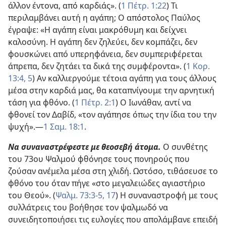
άλλον έντονα, από καρδιάς». (
1 Πέτρ. 1:22
) Τι
περιλαμβάνει αυτή η αγάπη; Ο απόστολος Παύλος
έγραψε: «Η αγάπη είναι μακρόθυμη και δείχνει
καλοσύνη. Η αγάπη δεν ζηλεύει, δεν κομπάζει, δεν
φουσκώνει από υπερηφάνεια, δεν συμπεριφέρεται
άπρεπα, δεν ζητάει τα δικά της συμφέροντα». (
1 Κορ.
13:4, 5
) Αν καλλιεργούμε τέτοια αγάπη για τους άλλους
μέσα στην καρδιά μας, θα καταπνίγουμε την αρνητική
τάση για φθόνο. (
1 Πέτρ. 2:1
) Ο Ιωνάθαν, αντί να
φθονεί τον Δαβίδ, «τον αγάπησε όπως την ίδια του την
ψυχή».​—
1 Σαμ. 18:1
.
Να συναναστρέφεστε με θεοσεβή άτομα.
Ο συνθέτης
του 73ου Ψαλμού φθόνησε τους πονηρούς που
ζούσαν ανέμελα μέσα στη χλιδή. Ωστόσο, τιθάσευσε το
φθόνο του όταν πήγε «στο μεγαλειώδες αγιαστήριο
του Θεού». (
Ψαλμ. 73:3-5,
17
) Η συναναστροφή με τους
συλλάτρεις του βοήθησε τον ψαλμωδό να
συνειδητοποιήσει τις ευλογίες που απολάμβανε επειδή