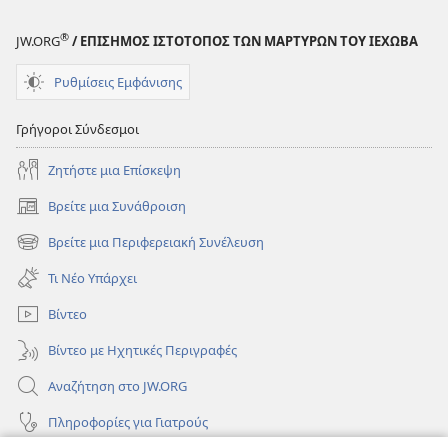
®
JW.ORG
/ ΕΠΙΣΗΜΟΣ ΙΣΤΟΤΟΠΟΣ ΤΩΝ ΜΑΡΤΥΡΩΝ ΤΟΥ ΙΕΧΩΒΑ
Ρυθμίσεις Εμφάνισης
Γρήγοροι Σύνδεσμοι
Ζητήστε μια Επίσκεψη
Βρείτε μια Συνάθροιση
(ανοίγει
νέο
Βρείτε μια Περιφερειακή Συνέλευση
(ανοίγει
παράθυρο)
νέο
Τι Νέο Υπάρχει
παράθυρο)
Βίντεο
Βίντεο με Ηχητικές Περιγραφές
Αναζήτηση στο JW.ORG
Πληροφορίες για Γιατρούς