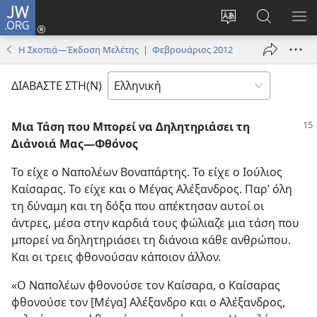
JW.ORG
Σύνδεση
(ανοίγει
Αλλαγή
Αναζήτησ
ΕΜ
νέο
γλώσσας
στο
ΜΕ
Η Σκοπιά—Έκδοση Μελέτης | Φεβρουάριος 2012
παράθυρο)
ιστότοπου
JW.ORG
ΔΙΑΒΑΣΤΕ ΣΤΗ(Ν)
Μια Τάση που Μπορεί να Δηλητηριάσει τη
Διάνοιά Μας​—Φθόνος
Το είχε ο Ναπολέων Βοναπάρτης. Το είχε ο Ιούλιος
Καίσαρας. Το είχε και ο Μέγας Αλέξανδρος. Παρ’ όλη
τη δύναμη και τη δόξα που απέκτησαν αυτοί οι
άντρες, μέσα στην καρδιά τους φώλιαζε μια τάση που
μπορεί να δηλητηριάσει τη διάνοια κάθε ανθρώπου.
Και οι τρεις φθονούσαν κάποιον άλλον.
«Ο Ναπολέων φθονούσε τον Καίσαρα, ο Καίσαρας
φθονούσε τον [Μέγα] Αλέξανδρο και ο Αλέξανδρος,