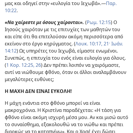
μας και οδηγεί στην «ευλογία του Ιεχωβά».​—
Παρ.
10:22
.
«Να χαίρεστε με όσους χαίρονται».
(
Ρωμ. 12:15
) Ο
Ιησούς χαιρόταν με τις επιτυχίες των μαθητών του
και είπε ότι θα επιτελούσαν ακόμη περισσότερα από
εκείνον στο έργο κηρύγματος. (
Λουκ. 10:17,
21·
Ιωάν.
14:12
) Ως υπηρέτες του Ιεχωβά, είμαστε ενωμένοι.
Συνεπώς, η επιτυχία του ενός είναι ευλογία για όλους.
(
1 Κορ. 12:25, 26
) Δεν πρέπει λοιπόν να χαιρόμαστε,
αντί να νιώθουμε φθόνο, όταν οι άλλοι αναλαμβάνουν
μεγαλύτερες ευθύνες;
Η ΜΑΧΗ ΔΕΝ ΕΙΝΑΙ ΕΥΚΟΛΗ!
Η μάχη ενάντια στο φθόνο μπορεί να είναι
μακροχρόνια. Η Κριστίνα παραδέχεται: «Η τάση για
φθόνο είναι ακόμη ισχυρή μέσα μου. Αν και μισώ αυτό
το συναίσθημα, εξακολουθώ να το νιώθω και πρέπει
διαρκώς να το καταπνίγω». Και ο Χοσέ έχει δώσει