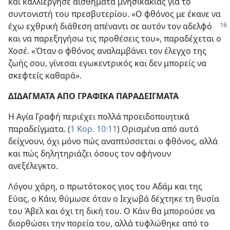
και καλλιέργησε αισθήματα μνησικακίας για το
συντονιστή του πρεσβυτερίου. «Ο φθόνος με έκανε να
έχω εχθρική διάθεση απέναντι σε αυτόν τον
αδελφό
και να παρεξηγήσω τις προθέσεις του», παραδέχεται ο
Χοσέ. «Όταν ο φθόνος αναλαμβάνει τον έλεγχο της
ζωής σου, γίνεσαι εγωκεντρικός και δεν μπορείς να
σκεφτείς καθαρά».
ΔΙΔΑΓΜΑΤΑ ΑΠΟ ΓΡΑΦΙΚΑ ΠΑΡΑΔΕΙΓΜΑΤΑ
Η Αγία Γραφή περιέχει πολλά προειδοποιητικά
παραδείγματα. (
1 Κορ. 10:11
) Ορισμένα από αυτά
δείχνουν, όχι μόνο πώς αναπτύσσεται ο φθόνος, αλλά
και πώς δηλητηριάζει όσους τον αφήνουν
ανεξέλεγκτο.
Λόγου χάρη, ο πρωτότοκος γιος του Αδάμ και της
Εύας, ο Κάιν, θύμωσε όταν ο Ιεχωβά δέχτηκε τη θυσία
του Άβελ και όχι τη δική του. Ο Κάιν θα μπορούσε να
διορθώσει την πορεία του, αλλά τυφλώθηκε από το