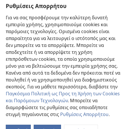
Πληροφορίες για Επίσημους Φορείς και ΜΜΕ
Ρυθμίσεις Απορρήτου
Βοήθεια
Για να σας προσφέρουμε την καλύτερη δυνατή
εμπειρία χρήσης, χρησιμοποιούμε cookies και
Συνεισφορές
(ανοίγει
παρόμοιες τεχνολογίες. Ορισμένα cookies είναι
νέο
απαραίτητα για να λειτουργεί ο ιστότοπός μας και
παράθυρο)
ΔΙΑΔΙΚΤΥΑΚΗ ΒΙΒΛΙΟΘΗΚΗ της Σκοπιάς™
δεν μπορείτε να τα απορρίψετε. Μπορείτε να
(ανοίγει
αποδεχτείτε ή να απορρίψετε τη χρήση
νέο
®
JW Hub
παράθυρο)
επιπρόσθετων cookies, τα οποία χρησιμοποιούμε
(ανοίγει
νέο
μόνο για να βελτιώσουμε την εμπειρία χρήσης σας.
®
JW Library
παράθυρο)
Κανένα από αυτά τα δεδομένα δεν πρόκειται ποτέ να
πουληθεί ή να χρησιμοποιηθεί για διαφημιστικούς
Βιβλιοθήκη της Σκοπιάς
σκοπούς. Για να μάθετε περισσότερα, διαβάστε την
Παγκόσμια Πολιτική ως Προς τη Χρήση των Cookies
και Παρόμοιων Τεχνολογιών
. Μπορείτε να
διαμορφώσετε τις ρυθμίσεις σας οποιαδήποτε
Copyright
© 2026 Watch Tower Bible and Tract Society of Pennsylvania.
στιγμή πηγαίνοντας στις
Ρυθμίσεις Απορρήτου
.
Π
ΟΡΟΙ ΧΡΗΣΗΣ
|
ΠΟΛΙΤΙΚΗ ΑΠΟΡΡΗΤΟΥ
|
ΡΥΘΜΙΣΕΙΣ ΑΠΟΡΡΗΤΟΥ
Πί