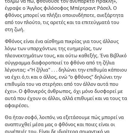
τολμώ να πω, φθονούσε τον ανύπαρκτο Ηρακλή»,
έγραψε ο Άγγλος φιλόσοφος Μπέρτραντ Ράσελ. Ο
φθόνος μπορεί να πλήξει οποιονδήποτε, ανεξάρτητα
από τον πλούτο, τις αρετές και τα επιτεύγματά του
στη ζωή.
Φθόνος είναι ένα αίσθημα πικρίας για τους άλλους
λόγω των υπαρχόντων, της ευημερίας, των
πλεονεκτημάτων τους, και ούτω καθεξής. Ένα Βιβλικό
σύγγραμμα διαφοροποιεί το φθόνο από τη ζήλια
λέγοντας: «“Η ζήλια” . . . δηλώνει την επιθυμία κάποιου
να έχει ό,τι και ο άλλος, ενώ “ο φθόνος” δηλώνει την
επιθυμία του να στερήσει από τον άλλον αυτά που
έχει». Ο φθονερός άνθρωπος, όχι μόνο δυσφορεί με
αυτά που έχουν οι άλλοι, αλλά επιθυμεί και να τους τα
αφαιρέσει.
Θα ήταν σοφό, λοιπόν, να εξετάσουμε πώς μπορεί να
αναπτυχθεί μέσα μας ο φθόνος και ποιες είναι οι
συνέπειές του. Είναι δε ιδιαίτερα σημαντικό να