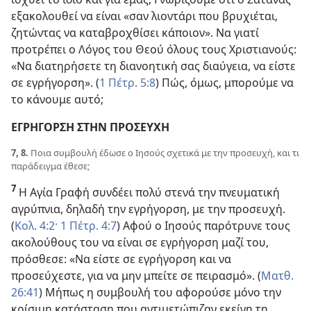
εξακολουθεί να είναι «σαν λιοντάρι που βρυχιέται,
ζητώντας να καταβροχθίσει κάποιον». Να γιατί
προτρέπει ο Λόγος του Θεού όλους τους Χριστιανούς:
«Να διατηρήσετε τη διανοητική σας διαύγεια, να είστε
σε εγρήγορση». (
1 Πέτρ. 5:8
) Πώς, όμως, μπορούμε να
το κάνουμε αυτό;
ΕΓΡΗΓΟΡΣΗ ΣΤΗΝ ΠΡΟΣΕΥΧΗ
7, 8.
Ποια συμβουλή έδωσε ο Ιησούς σχετικά με την προσευχή, και τι
παράδειγμα έθεσε;
7
Η Αγία Γραφή συνδέει πολύ στενά την πνευματική
αγρύπνια, δηλαδή την εγρήγορση, με την προσευχή.
(
Κολ. 4:2·
1 Πέτρ. 4:7
) Αφού ο Ιησούς παρότρυνε τους
ακολούθους του να είναι σε εγρήγορση μαζί του,
πρόσθεσε: «Να είστε σε εγρήγορση και να
προσεύχεστε, για να μην μπείτε σε πειρασμό». (
Ματθ.
26:41
) Μήπως η συμβουλή του αφορούσε μόνο την
κρίσιμη κατάσταση που αντιμετώπιζαν εκείνη τη