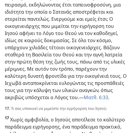
πειρασμό, εκδηλώνοντας έτσι ταπεινοφροσύνη, μια
ιδιότητα την οποία ο Σατανάς αποστρέφεται και
στερείται παντελώς. Ενεργούμε και εμείς έτσι; Ο
οικογενειάρχης που μιμείται την εγρήγορση του
Ιησού αφήνει το Λόγο του Θεού να τον καθοδηγεί,
ιδίως σε καιρούς δοκιμασίας. Σε όλο τον κόσμο,
υπάρχουν χιλιάδες τέτοιοι οικογενειάρχες. Βάζουν
σταθερά τη Βασιλεία του Θεού και την αγνή λατρεία
στην πρώτη θέση της ζωής τους, πάνω από τις υλικές
μέριμνες. Με αυτόν τον τρόπο, παρέχουν την
καλύτερη δυνατή φροντίδα για την οικογένειά τους. Ο
Ιεχωβά ανταποκρίνεται ευλογώντας τις προσπάθειές
τους για την κάλυψη των υλικών αναγκών, όπως
ακριβώς υπόσχεται ο Λόγος του.​—
Ματθ. 6:33
.
17.
Τι σας υποκινεί να μιμείστε την εγρήγορση του Ιησού;
17
Χωρίς αμφιβολία, ο Ιησούς αποτέλεσε το καλύτερο
παράδειγμα εγρήγορσης, ένα παράδειγμα πρακτικό,