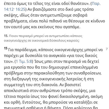
έπειτα όμως το τέλος της είναι οδοί θανάτου». (
Παρ.
14:12·
16:25
) Αν βασιζόμαστε στο δικό μας τρόπο
σκέψης, ιδίως όταν αντιμετωπίζουμε σοβαρά
προβλήματα, είναι πολύ πιθανό να θέσουμε σε κίνδυνο
τον εαυτό μας και εκείνους που αγαπάμε.
15.
Ποιον πειρασμό μπορεί να αντιμετωπίσει κάποιος
οικογενειάρχης σε οικονομικά δύσκολους καιρούς;
15
Για παράδειγμα, κάποιος οικογενειάρχης μπορεί να
παρέχει με δυσκολία τα αναγκαία «για τους δικούς
του». (
1 Τιμ. 5:8
) Ίσως μπει στον πειρασμό να δεχτεί
μια εργασία που θα του δημιουργεί επανειλημμένα
πρόβλημα στην παρακολούθηση των συναθροίσεων,
στη διεξαγωγή της οικογενειακής λατρείας ή στη
συμμετοχή του στη διακονία. Αν βασιστεί
αποκλειστικά στον ανθρώπινο τρόπο σκέψης, μια
τέτοια πορεία ίσως του φανεί δικαιολογημένη, ακόμη
και ορθή. Εντούτοις, θα μπορούσε να καταλήξει σε
πνευματική ασθένεια ή θάνατο. Πόσο καλύτερο θα