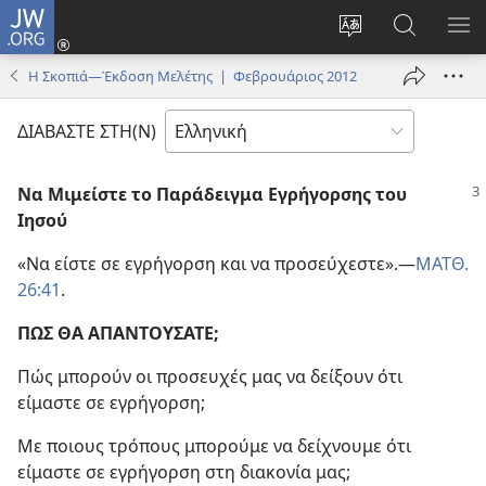
JW.ORG
Σύνδεση
(ανοίγει
Αλλαγή
Αναζήτησ
ΕΜ
νέο
γλώσσας
στο
ΜΕ
Η Σκοπιά—Έκδοση Μελέτης | Φεβρουάριος 2012
παράθυρο)
ιστότοπου
JW.ORG
ΔΙΑΒΑΣΤΕ ΣΤΗ(Ν)
Να Μιμείστε το Παράδειγμα Εγρήγορσης του
Ιησού
«Να είστε σε εγρήγορση και να προσεύχεστε».​—
ΜΑΤΘ.
26:41
.
ΠΩΣ ΘΑ ΑΠΑΝΤΟΥΣΑΤΕ;
Πώς μπορούν οι προσευχές μας να δείξουν ότι
είμαστε σε εγρήγορση;
Με ποιους τρόπους μπορούμε να δείχνουμε ότι
είμαστε σε εγρήγορση στη διακονία μας;