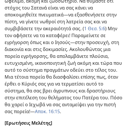
ωφέλιμο, ακόμη και ζωοσωτήριο. Να θυμάστε ότι
στόχος του Σατανά είναι να σας κάνει να
αποκοιμηθείτε πνευματικά​—να εξασθενήσετε στην
πίστη, να γίνετε νωθροί στη λατρεία σας και να
συμβιβάσετε την ακεραιότητά σας. (
1 Θεσ. 5:6
) Μην
τον αφήσετε να τα καταφέρει! Παραμείνετε σε
εγρήγορση όπως και ο Ιησούς​—στην προσευχή, στη
διακονία και στις δοκιμασίες. Ακολουθώντας μια
πορεία εγρήγορσης, θα απολαμβάνετε πλούσια,
ευτυχισμένη, ικανοποιητική ζωή ακόμη και τώρα που
αυτό το σύστημα πραγμάτων οδεύει στο τέλος του.
Μια τέτοια πορεία θα διασφαλίσει επίσης πως, όταν
έρθει ο Κύριός σας για να τερματίσει αυτό το
σύστημα, θα σας βρει άγρυπνους και δραστήριους
στην επιτέλεση του θελήματος του Πατέρα του. Πόσο
θα χαρεί ο Ιεχωβά να σας ανταμείψει για την πιστή
σας πορεία!​—
Αποκ. 16:15
.
[Ερωτήσεις Μελέτης]