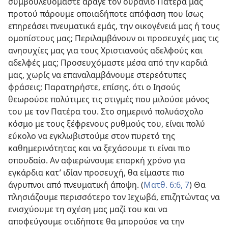
συμβουλευόμαστε άραγε τον ουράνιο Πατέρα μας
προτού πάρουμε οποιαδήποτε απόφαση που ίσως
επηρεάσει πνευματικά εμάς, την οικογένειά μας ή τους
ομοπίστους μας; Περιλαμβάνουν οι προσευχές μας τις
ανησυχίες μας για τους Χριστιανούς αδελφούς και
αδελφές μας; Προσευχόμαστε μέσα από την καρδιά
μας, χωρίς να επαναλαμβάνουμε στερεότυπες
φράσεις; Παρατηρήστε, επίσης, ότι ο Ιησούς
θεωρούσε πολύτιμες τις στιγμές που μιλούσε μόνος
του με τον Πατέρα του. Στο σημερινό πολυάσχολο
κόσμο με τους ξέφρενους ρυθμούς του, είναι πολύ
εύκολο να εγκλωβιστούμε στον πυρετό της
καθημερινότητας και να ξεχάσουμε τι είναι πιο
σπουδαίο. Αν αφιερώνουμε επαρκή χρόνο για
εγκάρδια κατ’ ιδίαν προσευχή, θα είμαστε πιο
άγρυπνοι από πνευματική άποψη. (
Ματθ. 6:6, 7
) Θα
πλησιάζουμε περισσότερο τον Ιεχωβά, επιζητώντας να
ενισχύουμε τη σχέση μας μαζί του και να
αποφεύγουμε οτιδήποτε θα μπορούσε να την