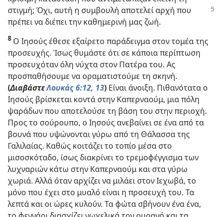
στιγμή; Όχι, αυτή
η συμβουλή αποτελεί αρχή που
πρέπει να διέπει την καθημερινή μας ζωή.
8
Ο Ιησούς έθεσε εξαίρετο παράδειγμα στον τομέα της
προσευχής. Ίσως θυμάστε ότι σε κάποια περίπτωση
προσευχόταν όλη νύχτα στον Πατέρα του. Ας
προσπαθήσουμε να οραματιστούμε τη σκηνή.
(
Διαβάστε
Λουκάς 6:12, 13
)
Είναι άνοιξη. Πιθανότατα ο
Ιησούς βρίσκεται κοντά στην Καπερναούμ, μια πόλη
ψαράδων που αποτελούσε τη βάση του στην περιοχή.
Προς το σούρουπο, ο Ιησούς ανεβαίνει σε ένα από τα
βουνά που υψώνονται γύρω από τη Θάλασσα της
Γαλιλαίας. Καθώς κοιτάζει το τοπίο μέσα στο
μισοσκόταδο, ίσως διακρίνει το τρεμοφέγγισμα των
λυχναριών κάτω στην Καπερναούμ και στα γύρω
χωριά. Αλλά όταν αρχίζει να μιλάει στον Ιεχωβά, το
μόνο που έχει στο μυαλό είναι η προσευχή του. Τα
λεπτά και οι ώρες κυλούν. Τα φώτα σβήνουν ένα ένα,
το φεγγάρι διασχίζει νωχελικά τον ουρανό και τα