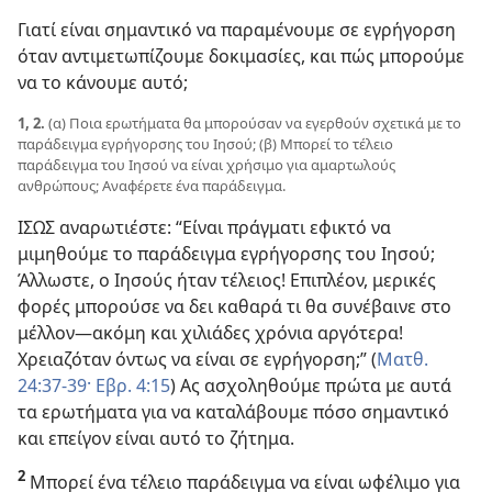
Γιατί είναι σημαντικό να παραμένουμε σε εγρήγορση
όταν αντιμετωπίζουμε δοκιμασίες, και πώς μπορούμε
να το κάνουμε αυτό;
1, 2.
(α) Ποια ερωτήματα θα μπορούσαν να εγερθούν σχετικά με το
παράδειγμα εγρήγορσης του Ιησού; (β) Μπορεί το τέλειο
παράδειγμα του Ιησού να είναι χρήσιμο για αμαρτωλούς
ανθρώπους; Αναφέρετε ένα παράδειγμα.
ΙΣΩΣ αναρωτιέστε: “Είναι πράγματι εφικτό να
μιμηθούμε το παράδειγμα εγρήγορσης του Ιησού;
Άλλωστε, ο Ιησούς ήταν τέλειος! Επιπλέον, μερικές
φορές μπορούσε να δει καθαρά τι θα συνέβαινε στο
μέλλον​—ακόμη και χιλιάδες χρόνια αργότερα!
Χρειαζόταν όντως να είναι σε εγρήγορση;” (
Ματθ.
24:37-39·
Εβρ. 4:15
) Ας ασχοληθούμε πρώτα με αυτά
τα ερωτήματα για να καταλάβουμε πόσο σημαντικό
και επείγον είναι αυτό το ζήτημα.
2
Μπορεί ένα τέλειο παράδειγμα να είναι ωφέλιμο για