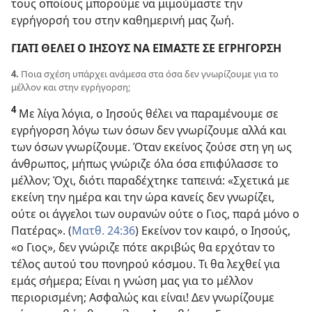
τους οποίους μπορούμε να μιμούμαστε την
εγρήγορσή του στην καθημερινή μας ζωή.
ΓΙΑΤΙ ΘΕΛΕΙ Ο ΙΗΣΟΥΣ ΝΑ ΕΙΜΑΣΤΕ ΣΕ ΕΓΡΗΓΟΡΣΗ
4.
Ποια σχέση υπάρχει ανάμεσα στα όσα δεν γνωρίζουμε για το
μέλλον και στην εγρήγορση;
4
Με λίγα λόγια, ο Ιησούς θέλει να παραμένουμε σε
εγρήγορση λόγω των όσων δεν γνωρίζουμε αλλά και
των όσων γνωρίζουμε. Όταν εκείνος ζούσε στη γη ως
άνθρωπος, μήπως γνώριζε όλα όσα επιφύλασσε το
μέλλον; Όχι, διότι παραδέχτηκε ταπεινά: «Σχετικά με
εκείνη την ημέρα και την ώρα κανείς δεν γνωρίζει,
ούτε οι άγγελοι των ουρανών ούτε ο Γιος, παρά μόνο ο
Πατέρας». (
Ματθ. 24:36
) Εκείνον τον καιρό, ο Ιησούς,
«ο Γιος», δεν γνώριζε πότε ακριβώς θα ερχόταν το
τέλος αυτού του πονηρού κόσμου. Τι θα λεχθεί για
εμάς σήμερα; Είναι η γνώση μας για το μέλλον
περιορισμένη; Ασφαλώς και είναι! Δεν γνωρίζουμε