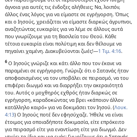
άγνοια για αυτές τις ένδοξες αλήθειες; Να, λοιπόν,
άλλος ένας λόγος για να είμαστε σε εγρήγορση. Όπως
και ο Ιησούς, χρειάζεται να είμαστε διαρκώς άγρυπνοι,
αναζητώντας ευκαιρίες για να λέμε σε άλλους αυτά
που γνωρίζουμε για τη Βασιλεία του Θεού. Κάθε
τέτοια ευκαιρία είναι πολύτιμη και δεν θέλουμε να
πηγαίνει χαμένη. Διακυβεύονται ζωές!​—
1 Τιμ. 4:16
.
6
Ο Ιησούς γνώριζε και κάτι άλλο που τον έκανε να
παραμένει σε εγρήγορση. Γνώριζε ότι ο Σατανάς ήταν
αποφασισμένος να τον υποβάλει σε πειρασμό, να του
επιφέρει διωγμό και να διαρρήξει την ακεραιότητά
του. Αυτός ο μοχθηρός εχθρός ήταν διαρκώς σε
εγρήγορση, καραδοκώντας να βρει «κάποιον άλλον
κατάλληλο καιρό» για να δοκιμάσει τον Ιησού. (
Λουκ.
4:13
) Ο Ιησούς ποτέ δεν εφησύχαζε. Ήθελε να είναι
έτοιμος για οποιαδήποτε δοκιμασία, είτε επρόκειτο
για πειρασμό είτε για εναντίωση είτε για διωγμό. Δεν
ισχύει το ίδιο και για εμάς; Γνωρίζουμε ότι ο Σατανάς