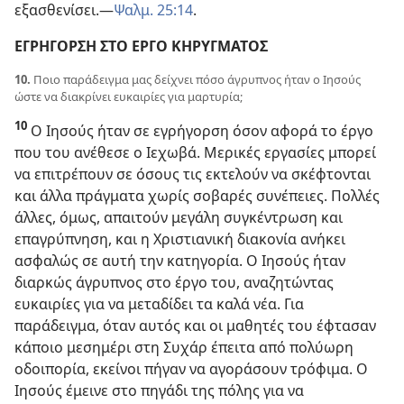
εξασθενίσει.​—
Ψαλμ. 25:14
.
ΕΓΡΗΓΟΡΣΗ ΣΤΟ ΕΡΓΟ ΚΗΡΥΓΜΑΤΟΣ
10.
Ποιο παράδειγμα μας δείχνει πόσο άγρυπνος ήταν ο Ιησούς
ώστε να διακρίνει ευκαιρίες για μαρτυρία;
10
Ο Ιησούς ήταν σε εγρήγορση όσον αφορά το έργο
που του ανέθεσε ο Ιεχωβά. Μερικές εργασίες μπορεί
να επιτρέπουν σε όσους τις εκτελούν να σκέφτονται
και άλλα πράγματα χωρίς σοβαρές συνέπειες. Πολλές
άλλες, όμως, απαιτούν μεγάλη συγκέντρωση και
επαγρύπνηση, και η Χριστιανική διακονία ανήκει
ασφαλώς σε αυτή την κατηγορία. Ο Ιησούς ήταν
διαρκώς άγρυπνος στο έργο του, αναζητώντας
ευκαιρίες για να μεταδίδει τα καλά νέα. Για
παράδειγμα, όταν αυτός και οι μαθητές του έφτασαν
κάποιο μεσημέρι στη Συχάρ έπειτα από πολύωρη
οδοιπορία, εκείνοι πήγαν να αγοράσουν τρόφιμα. Ο
Ιησούς έμεινε στο πηγάδι της πόλης για να