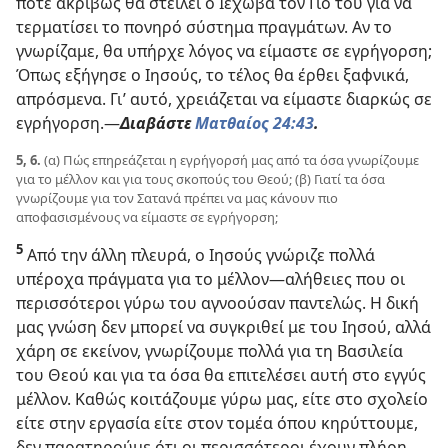
πότε ακριβώς θα στείλει ο Ιεχωβά τον Γιο του για να
τερματίσει το πονηρό σύστημα πραγμάτων. Αν το
γνωρίζαμε, θα υπήρχε λόγος να είμαστε σε εγρήγορση;
Όπως εξήγησε ο Ιησούς, το τέλος θα έρθει ξαφνικά,
απρόσμενα. Γι’ αυτό, χρειάζεται να είμαστε διαρκώς σε
εγρήγορση.​—
Διαβάστε
Ματθαίος 24:43
.
5, 6.
(α) Πώς επηρεάζεται η εγρήγορσή μας από τα όσα γνωρίζουμε
για το μέλλον και για τους σκοπούς του Θεού; (β) Γιατί τα όσα
γνωρίζουμε για τον Σατανά πρέπει να μας κάνουν πιο
αποφασισμένους να είμαστε σε εγρήγορση;
5
Από την άλλη πλευρά, ο Ιησούς γνώριζε πολλά
υπέροχα πράγματα για το μέλλον​—αλήθειες που οι
περισσότεροι γύρω του αγνοούσαν παντελώς. Η δική
μας γνώση δεν μπορεί να συγκριθεί με του Ιησού, αλλά
χάρη σε εκείνον, γνωρίζουμε πολλά για τη Βασιλεία
του Θεού και για τα όσα θα επιτελέσει αυτή στο εγγύς
μέλλον. Καθώς κοιτάζουμε γύρω μας, είτε στο σχολείο
είτε στην εργασία είτε στον τομέα όπου κηρύττουμε,
δεν παρατηρούμε ότι οι περισσότεροι έχουν πλήρη