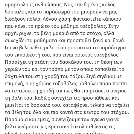
αμαρτωλούς ανθρώπους; Ναι, επειδή ένας καλός
δάσκαλος και το παράδειγμά του μπορούν να μας
διδάξουν πολλά. Λόγου χάρη, φανταστείτε κάποιον
που κάνει το πρώτο του μάθημα τοξοβολίας. Στην
αρχή, ρίχνει τα βέλη μακριά από το στόχο, αλλά
συνεχίζει τα μαθήματα και προσπαθεί ξανά και ξανά.
Για να βελτιωθεί, μελετάει προσεκτικά το παράδειγμα
του εκπαιδευτή του, που είναι άριστος τοξοβόλος.
Προσέχει τη στάση του δασκάλου του, τη θέση των
χεριών του και τον τρόπο με τον οποίο τοποθετεί τα
δάχτυλά του στη χορδή του τόξου. Σιγά σιγά και με
επιμονή, ο αρχάριος τοξοβόλος μαθαίνει πόσο πρέπει
να τεντώσει τη χορδή και πώς θα επηρεάσει ο άνεμος
τη βολή του. Καθώς συνεχίζει τις προσπάθειες και
μιμείται το δάσκαλό του, καταφέρνει τελικά να τοξεύει
τα βέλη του όλο και πιο κοντά στο κέντρο του στόχου.
Παρόμοια και εμείς, συνεχίζουμε τον αγώνα για να
βελτιωνόμαστε ως Χριστιανοί ακολουθώντας τις
οδηγίες του Ιησού και μιμούμενοι το τέλειο