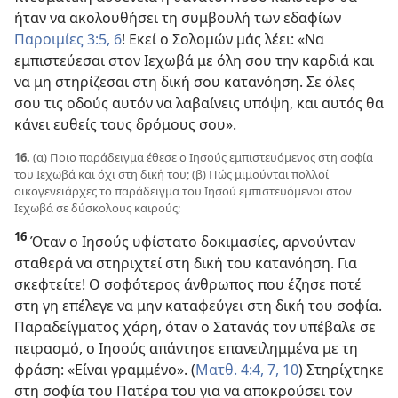
ήταν να ακολουθήσει τη συμβουλή των εδαφίων
Παροιμίες 3:5, 6
! Εκεί ο Σολομών μάς λέει: «Να
εμπιστεύεσαι στον Ιεχωβά με όλη σου την καρδιά και
να μη στηρίζεσαι στη δική σου κατανόηση. Σε όλες
σου τις οδούς αυτόν να λαβαίνεις υπόψη, και αυτός θα
κάνει ευθείς τους δρόμους σου».
16.
(α) Ποιο παράδειγμα έθεσε ο Ιησούς εμπιστευόμενος στη σοφία
του Ιεχωβά και όχι στη δική του; (β) Πώς μιμούνται πολλοί
οικογενειάρχες το παράδειγμα του Ιησού εμπιστευόμενοι στον
Ιεχωβά σε δύσκολους καιρούς;
16
Όταν ο Ιησούς υφίστατο δοκιμασίες, αρνούνταν
σταθερά να στηριχτεί στη δική του κατανόηση. Για
σκεφτείτε! Ο σοφότερος άνθρωπος που έζησε ποτέ
στη γη επέλεγε να μην καταφεύγει στη δική του σοφία.
Παραδείγματος χάρη, όταν ο Σατανάς τον υπέβαλε σε
πειρασμό, ο Ιησούς απάντησε επανειλημμένα με τη
φράση: «Είναι γραμμένο». (
Ματθ. 4:4,
7,
10
) Στηρίχτηκε
στη σοφία του Πατέρα του για να αποκρούσει τον