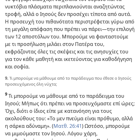
νυκτόβια πλάσματα περιπλανιούνται αναζητώντας
τροφή, αλλά ο Ιησούς δεν προσέχει τίποτα από αυτά.
Η προσευχή του πιθανότατα περιστρέφεται γύρω από
τη μεγάλη απόφαση που πρέπει να πάρει​—την επιλογή
των 12 αποστόλων του. Μπορούμε να φανταστούμε
με τι προσήλωση μιλάει στον Πατέρα του,
εκφράζοντας όλες τις σκέψεις και τις ανησυχίες του
για τον κάθε μαθητή και ικετεύοντας για καθοδήγηση
και σοφία.
9.
Τι μπορούμε να μάθουμε από το παράδειγμα που έθεσε ο Ιησούς
προσευχόμενος όλη νύχτα;
9
Τι μπορούμε να μάθουμε από το παράδειγμα του
Ιησού; Μήπως ότι πρέπει να προσευχόμαστε επί ώρες;
Όχι, διότι ο ίδιος είπε με κατανόηση για τους
ακολούθους του: «Το μεν πνεύμα είναι πρόθυμο, αλλά
η σάρκα αδύναμη». (
Ματθ. 26:41
) Ωστόσο, μπορούμε
να μιμούμαστε τον Ιησού. Λόγου χάρη,