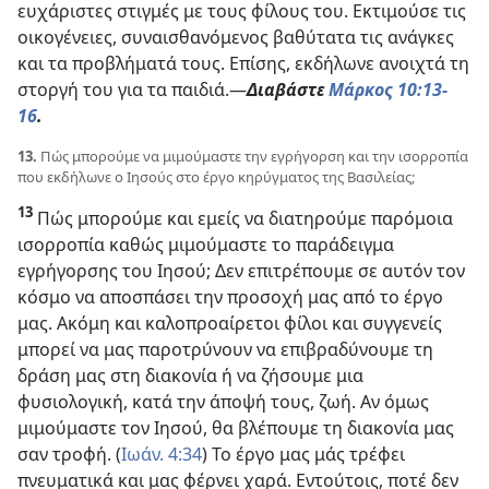
ευχάριστες στιγμές με τους φίλους του. Εκτιμούσε τις
οικογένειες, συναισθανόμενος βαθύτατα τις ανάγκες
και τα προβλήματά τους. Επίσης, εκδήλωνε ανοιχτά τη
στοργή του για τα παιδιά.​—
Διαβάστε
Μάρκος 10:13-
16
.
13.
Πώς μπορούμε να μιμούμαστε την εγρήγορση και την ισορροπία
που εκδήλωνε ο Ιησούς στο έργο κηρύγματος της Βασιλείας;
13
Πώς μπορούμε και εμείς να διατηρούμε παρόμοια
ισορροπία καθώς μιμούμαστε το παράδειγμα
εγρήγορσης του Ιησού; Δεν επιτρέπουμε σε αυτόν τον
κόσμο να αποσπάσει την προσοχή μας από το έργο
μας. Ακόμη και καλοπροαίρετοι φίλοι και συγγενείς
μπορεί να μας παροτρύνουν να επιβραδύνουμε τη
δράση μας στη διακονία ή να ζήσουμε μια
φυσιολογική, κατά την άποψή τους, ζωή. Αν όμως
μιμούμαστε τον Ιησού, θα βλέπουμε τη διακονία μας
σαν τροφή. (
Ιωάν. 4:34
) Το έργο μας μάς τρέφει
πνευματικά και μας φέρνει χαρά. Εντούτοις, ποτέ δεν