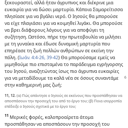
ξεκουραστεί, αλλά ήταν άγρυπνος και διέκρινε μια
ευκαιρία για να δώσει μαρτυρία. Κάποια Σαμαρείτισσα
πλησίασε για να βγάλει νερό. Ο Ιησούς θα μπορούσε
να είχε πλαγιάσει για να κοιμηθεί λιγάκι. Θα μπορούσε
να βρει διάφορους λόγους για να αποφύγει τη
συζήτηση. Ωστόσο, πήρε την πρωτοβουλία να μιλήσει
με τη γυναίκα και έδωσε δυναμική μαρτυρία που
επηρέασε τη ζωή πολλών ανθρώπων σε εκείνη την
πόλη. (
Ιωάν. 4:4-26,
39-42
) Θα μπορούσαμε εμείς να
μιμηθούμε πιο επισταμένα το παράδειγμα εγρήγορσης
του Ιησού, αναζητώντας ίσως πιο άγρυπνα ευκαιρίες
για να μεταδίδουμε
τα καλά νέα σε όσους συναντάμε
στην καθημερινή μας ζωή;
11, 12.
(α) Πώς απάντησε ο Ιησούς σε εκείνους που προσπάθησαν να
αποσπάσουν την προσοχή του από το έργο του; (β) Ποια ισορροπία
επέδειξε ο Ιησούς σχετικά με το έργο του;
11
Μερικές φορές, καλοπροαίρετα άτομα
προσπάθησαν να αποσπάσουν την προσοχή του