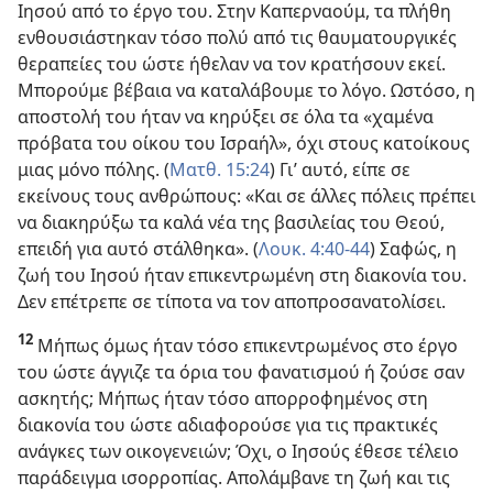
Ιησού από το έργο του. Στην Καπερναούμ, τα πλήθη
ενθουσιάστηκαν τόσο πολύ από τις θαυματουργικές
θεραπείες του ώστε ήθελαν να τον κρατήσουν εκεί.
Μπορούμε βέβαια να καταλάβουμε το λόγο. Ωστόσο, η
αποστολή του ήταν να κηρύξει σε όλα τα «χαμένα
πρόβατα του οίκου του Ισραήλ», όχι στους κατοίκους
μιας μόνο πόλης. (
Ματθ. 15:24
) Γι’ αυτό, είπε σε
εκείνους τους ανθρώπους: «Και σε άλλες πόλεις πρέπει
να διακηρύξω τα καλά νέα της βασιλείας του Θεού,
επειδή για αυτό στάλθηκα». (
Λουκ. 4:40-44
) Σαφώς, η
ζωή του Ιησού ήταν επικεντρωμένη στη διακονία του.
Δεν επέτρεπε σε τίποτα να τον αποπροσανατολίσει.
12
Μήπως όμως ήταν τόσο επικεντρωμένος στο έργο
του ώστε άγγιζε τα όρια του φανατισμού ή ζούσε σαν
ασκητής; Μήπως ήταν τόσο απορροφημένος στη
διακονία του ώστε αδιαφορούσε για τις πρακτικές
ανάγκες των οικογενειών; Όχι, ο Ιησούς έθεσε τέλειο
παράδειγμα ισορροπίας. Απολάμβανε τη ζωή και τις