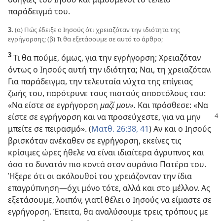
παράδειγμά του.
3.
(α) Πώς έδειξε ο Ιησούς ότι χρειαζόταν την ιδιότητα της
εγρήγορσης; (β) Τι θα εξετάσουμε σε αυτό το άρθρο;
3
Τι θα πούμε, όμως, για την εγρήγορση; Χρειαζόταν
όντως ο Ιησούς αυτή την ιδιότητα; Ναι, τη χρειαζόταν.
Για παράδειγμα, την τελευταία νύχτα της επίγειας
ζωής του, παρότρυνε τους πιστούς αποστόλους του:
«Να είστε σε εγρήγορση
μαζί μου».
Και πρόσθεσε: «Να
είστε
σε εγρήγορση και να προσεύχεστε, για να μην
μπείτε σε πειρασμό». (
Ματθ. 26:38,
41
) Αν και ο Ιησούς
βρισκόταν ανέκαθεν σε εγρήγορση, εκείνες τις
κρίσιμες ώρες ήθελε να είναι ιδιαίτερα άγρυπνος και
όσο το δυνατόν πιο κοντά στον ουράνιο Πατέρα του.
Ήξερε ότι οι ακόλουθοί του χρειάζονταν την ίδια
επαγρύπνηση​—όχι μόνο τότε, αλλά και στο μέλλον. Ας
εξετάσουμε, λοιπόν, γιατί θέλει ο Ιησούς να είμαστε σε
εγρήγορση. Έπειτα, θα αναλύσουμε τρεις τρόπους με