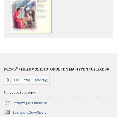
λήψης
λήψης
εκδόσεων
ηχογραφήσε
Η
Η
ΣΚΟΠΙΑ
ΣΚΟΠΙΑ
—
—
ΕΚΔΟΣΗ
ΕΚΔΟΣΗ
ΜΕΛΕΤΗΣ
ΜΕΛΕΤΗΣ
Φεβρουάριος 201
Φεβρουάριος
®
JW.ORG
/ ΕΠΙΣΗΜΟΣ ΙΣΤΟΤΟΠΟΣ ΤΩΝ ΜΑΡΤΥΡΩΝ ΤΟΥ ΙΕΧΩΒΑ
Ρυθμίσεις Εμφάνισης
Γρήγοροι Σύνδεσμοι
Ζητήστε μια Επίσκεψη
Βρείτε μια Συνάθροιση
(ανοίγει