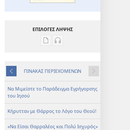
ΕΠΙΛΟΓΕΣ ΛΗΨΗΣ
Επιλογές
Επιλογές
λήψης
λήψης
εκδόσεων
ηχογραφήσεων
Η
Η
ΠΙΝΑΚΑΣ ΠΕΡΙΕΧΟΜΕΝΩΝ
ΣΚΟΠΙΑ
ΣΚΟΠΙΑ
Προηγούμενο
Επόμενο
—
—
ΕΚΔΟΣΗ
ΕΚΔΟΣΗ
Να Μιμείστε το Παράδειγμα Εγρήγορσης
ΜΕΛΕΤΗΣ
ΜΕΛΕΤΗΣ
του Ιησού
Φεβρουάριος 2012
Φεβρουάριος 2012
Κήρυτταν με Θάρρος το Λόγο του Θεού!
«Να Είσαι Θαρραλέος και Πολύ Ισχυρός»