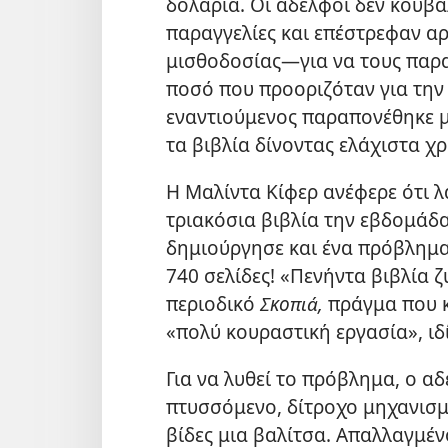
δολάρια. Οι αδελφοί δεν κουβ
παραγγελίες και επέστρεφαν α
μισθοδοσίας—​για να τους παρ
ποσό που προοριζόταν για την
εναντιούμενος παραπονέθηκε μά
τα βιβλία δίνοντας ελάχιστα χ
Η Μαλίντα Κίφερ ανέφερε ότι λ
τριακόσια βιβλία την εβδομάδα
δημιούργησε και ένα πρόβλημα.
740 σελίδες! «Πενήντα βιβλία ζ
περιοδικό
Σκοπιά,
πράγμα που κ
«πολύ κουραστική εργασία», ιδί
Για να λυθεί το πρόβλημα, ο α
πτυσσόμενο, δίτροχο μηχανισμ
βίδες μια βαλίτσα. Απαλλαγμέν