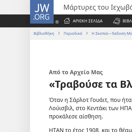
JW.ORG
Μάρτυρες του Ιεχωβ
ΑΡΧΙΚΗ ΣΕΛΙΔΑ
ΒΙΒΛ
Βιβλιοθήκη
Περιοδικά
Η Σκοπιά—Έκδοση Με
Από το Αρχείο Μας
«Τραβούσε τα Β
Όταν η Σάρλοτ Γουάιτ, που ήτ
Λούισβιλ, στο Κεντάκι των ΗΠΑ
προκάλεσε αίσθηση.
ΗΤΑΝ το έτος 1908, και το θέα