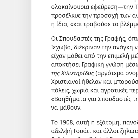
ολοκαίνουρια εφεύρεση​—την
προσέλκυε την προσοχή των α
η ίδια, «και τραβούσε τα βλέμ
Οι Σπουδαστές της Γραφής, όπ
Ιεχωβά, διέκριναν την ανάγκη ν
είχαν μάθει από την επιμελή μ
αποκτήσει Γραφική γνώση μέσω
της Χιλιετηρίδος
(αργότερα ονο
Χριστιανοί ήθελαν και μπορούσ
πόλεις, χωριά και αγροτικές π
«Βοηθήματα για Σπουδαστές τ
να μάθουν.
Το 1908, αυτή η εξάτομη, πανό
αδελφή Γουάιτ και άλλοι ζηλωτέ