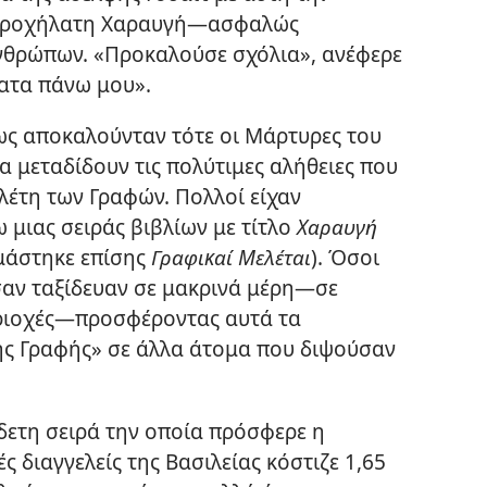
 Τροχήλατη Χαραυγή—​ασφαλώς
νθρώπων. «Προκαλούσε σχόλια», ανέφερε
ματα πάνω μου».
ως αποκαλούνταν τότε οι Μάρτυρες του
α μεταδίδουν τις πολύτιμες αλήθειες που
ελέτη των Γραφών. Πολλοί είχαν
 μιας σειράς βιβλίων με τίτλο
Χαραυγή
μάστηκε επίσης
Γραφικαί Μελέται
). Όσοι
αν ταξίδευαν σε μακρινά μέρη​—σε
εριοχές—​προσφέροντας αυτά τα
ης Γραφής» σε άλλα άτομα που διψούσαν
δετη σειρά την οποία πρόσφερε η
ς διαγγελείς της Βασιλείας κόστιζε 1,65