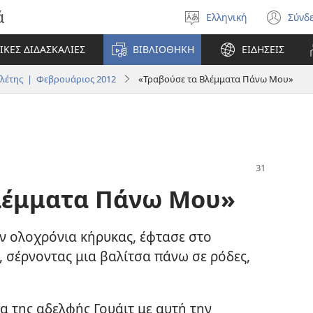
ά
Ελληνική
Σύνδ
Επιλέξτε
(αν
γλώσσα
νέο
ΙΚΕΣ ΔΙΔΑΣΚΑΛΙΕΣ
ΒΙΒΛΙΟΘΗΚΗ
ΕΙΔΗΣΕΙΣ
πα
λέτης | Φεβρουάριος 2012
«Τραβούσε τα Βλέμματα Πάνω Μου»
λέμματα Πάνω Μου»
αν ολοχρόνια κήρυκας, έφτασε στο
, σέρνοντας μια βαλίτσα πάνω σε ρόδες,
μα της αδελφής Γουάιτ με αυτή την