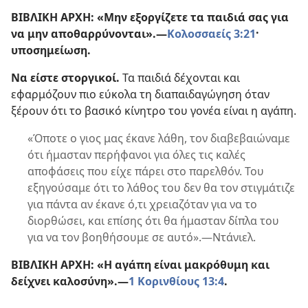
ΒΙΒΛΙΚΗ ΑΡΧΗ: «Μην εξοργίζετε τα παιδιά σας για
να μην αποθαρρύνονται».​—
Κολοσσαείς 3:21
·
υποσημείωση.
Να είστε στοργικοί.
Τα παιδιά δέχονται και
εφαρμόζουν πιο εύκολα τη διαπαιδαγώγηση όταν
ξέρουν ότι το βασικό κίνητρο του γονέα είναι η αγάπη.
«Όποτε ο γιος μας έκανε λάθη, τον διαβεβαιώναμε
ότι ήμασταν περήφανοι για όλες τις καλές
αποφάσεις που είχε πάρει στο παρελθόν. Του
εξηγούσαμε ότι το λάθος του δεν θα τον στιγμάτιζε
για πάντα αν έκανε ό,τι χρειαζόταν για να το
διορθώσει, και επίσης ότι θα ήμασταν δίπλα του
για να τον βοηθήσουμε σε αυτό».​—Ντάνιελ.
ΒΙΒΛΙΚΗ ΑΡΧΗ: «Η αγάπη είναι μακρόθυμη και
δείχνει καλοσύνη».​—
1 Κορινθίους 13:4
.