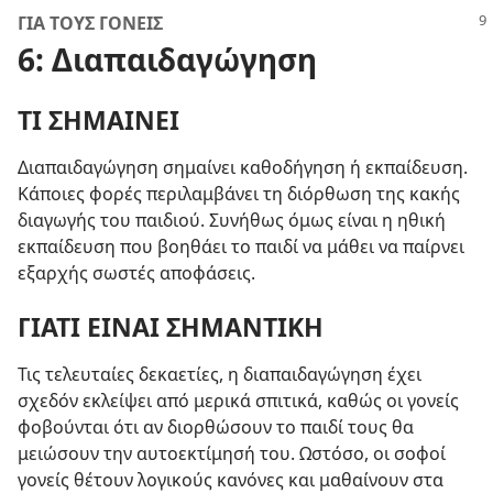
ΓΙΑ ΤΟΥΣ ΓΟΝΕΙΣ
6: Διαπαιδαγώγηση
ΤΙ ΣΗΜΑΙΝΕΙ
Διαπαιδαγώγηση σημαίνει καθοδήγηση ή εκπαίδευση.
Κάποιες φορές περιλαμβάνει τη διόρθωση της κακής
διαγωγής του παιδιού. Συνήθως όμως είναι η ηθική
εκπαίδευση που βοηθάει το παιδί να μάθει να παίρνει
εξαρχής σωστές αποφάσεις.
ΓΙΑΤΙ ΕΙΝΑΙ ΣΗΜΑΝΤΙΚΗ
Τις τελευταίες δεκαετίες, η διαπαιδαγώγηση έχει
σχεδόν εκλείψει από μερικά σπιτικά, καθώς οι γονείς
φοβούνται ότι αν διορθώσουν το παιδί τους θα
μειώσουν την αυτοεκτίμησή του. Ωστόσο, οι σοφοί
γονείς θέτουν λογικούς κανόνες και μαθαίνουν στα