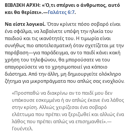
ΒΙΒΛΙΚΗ ΑΡΧΗ: «Ό,τι σπέρνει ο άνθρωπος, αυτό
και θα θερίσει».​—
Γαλάτες 6:7
.
Να είστε λογικοί.
Όταν κρίνετε πόσο σοβαρό είναι
ένα σφάλμα, να λαβαίνετε υπόψη την ηλικία του
παιδιού και τις ικανότητές του. Η τιμωρία είναι
συνήθως πιο αποτελεσματική όταν σχετίζεται με την
παράβαση​—για παράδειγμα, αν το παιδί κάνει κακή
χρήση του τηλεφώνου, θα μπορούσατε να του
απαγορεύσετε να το χρησιμοποιεί για κάποιο
διάστημα. Από την άλλη, μη δημιουργείτε ολόκληρο
ζήτημα για μικροπράγματα που απλώς σας ενοχλούν.
«Προσπαθώ να διακρίνω αν το παιδί μου δεν
υπάκουσε εσκεμμένα ή αν απλώς έκανε ένα λάθος
στην κρίση. Αλλιώς χειρίζεσαι ένα σοβαρό
ελάττωμα που πρέπει να ξεριζωθεί και αλλιώς ένα
λάθος που πρέπει απλώς να επισημανθεί».​—
Γουέντελ.