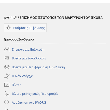
®
JW.ORG
/ ΕΠΙΣΗΜΟΣ ΙΣΤΟΤΟΠΟΣ ΤΩΝ ΜΑΡΤΥΡΩΝ ΤΟΥ ΙΕΧΩΒΑ
Ρυθμίσεις Εμφάνισης
Γρήγοροι Σύνδεσμοι
Ζητήστε μια Επίσκεψη
Βρείτε μια Συνάθροιση
(ανοίγει
νέο
Βρείτε μια Περιφερειακή Συνέλευση
(ανοίγει
παράθυρο)
νέο
Τι Νέο Υπάρχει
παράθυρο)
Βίντεο
Βίντεο με Ηχητικές Περιγραφές
Αναζήτηση στο JW.ORG