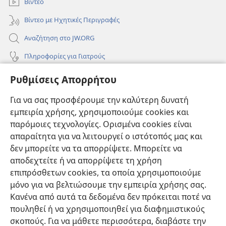
Βίντεο
Βίντεο με Ηχητικές Περιγραφές
Αναζήτηση στο JW.ORG
Πληροφορίες για Γιατρούς
Πληροφορίες για Επίσημους Φορείς και ΜΜΕ
Ρυθμίσεις Απορρήτου
Βοήθεια
Για να σας προσφέρουμε την καλύτερη δυνατή
εμπειρία χρήσης, χρησιμοποιούμε cookies και
Συνεισφορές
(ανοίγει
παρόμοιες τεχνολογίες. Ορισμένα cookies είναι
νέο
απαραίτητα για να λειτουργεί ο ιστότοπός μας και
παράθυρο)
ΔΙΑΔΙΚΤΥΑΚΗ ΒΙΒΛΙΟΘΗΚΗ της Σκοπιάς™
δεν μπορείτε να τα απορρίψετε. Μπορείτε να
(ανοίγει
αποδεχτείτε ή να απορρίψετε τη χρήση
νέο
®
JW Hub
παράθυρο)
επιπρόσθετων cookies, τα οποία χρησιμοποιούμε
(ανοίγει
νέο
μόνο για να βελτιώσουμε την εμπειρία χρήσης σας.
®
JW Library
παράθυρο)
Κανένα από αυτά τα δεδομένα δεν πρόκειται ποτέ να
πουληθεί ή να χρησιμοποιηθεί για διαφημιστικούς
Βιβλιοθήκη της Σκοπιάς
σκοπούς. Για να μάθετε περισσότερα, διαβάστε την