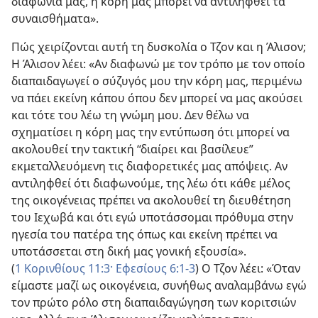
διαφωνία μας, η κόρη μας μπορεί να αντιληφθεί τα
συναισθήματα».
Πώς χειρίζονται αυτή τη δυσκολία ο Τζον και η Άλισον;
Η Άλισον λέει: «Αν διαφωνώ με τον τρόπο με τον οποίο
διαπαιδαγωγεί ο σύζυγός μου την κόρη μας, περιμένω
να πάει εκείνη κάπου όπου δεν μπορεί να μας ακούσει
και τότε του λέω τη γνώμη μου. Δεν θέλω να
σχηματίσει η κόρη μας την εντύπωση ότι μπορεί να
ακολουθεί την τακτική “διαίρει και βασίλευε”
εκμεταλλευόμενη τις διαφορετικές μας απόψεις. Αν
αντιληφθεί ότι διαφωνούμε, της λέω ότι κάθε μέλος
της οικογένειας πρέπει να ακολουθεί τη διευθέτηση
του Ιεχωβά και ότι εγώ υποτάσσομαι πρόθυμα στην
ηγεσία του πατέρα της όπως και εκείνη πρέπει να
υποτάσσεται στη δική μας γονική εξουσία».
(
1 Κορινθίους 11:3·
Εφεσίους 6:1-3
) Ο Τζον λέει: «Όταν
είμαστε μαζί ως οικογένεια, συνήθως αναλαμβάνω εγώ
τον πρώτο ρόλο στη διαπαιδαγώγηση των κοριτσιών