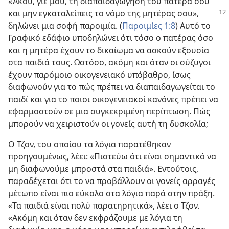
«Άκου, γιε μου, τη διαπαιδαγώγηση του πατέρα σου
και μην εγκαταλείπεις το νόμο της μητέρας
σου»,
δηλώνει μια σοφή παροιμία. (
Παροιμίες 1:8
) Αυτό το
Γραφικό εδάφιο υποδηλώνει ότι τόσο ο πατέρας όσο
και η μητέρα έχουν το δικαίωμα να ασκούν εξουσία
στα παιδιά τους. Ωστόσο, ακόμη και όταν οι σύζυγοι
έχουν παρόμοιο οικογενειακό υπόβαθρο, ίσως
διαφωνούν για το πώς πρέπει να διαπαιδαγωγείται το
παιδί και για το ποιοι οικογενειακοί κανόνες πρέπει να
εφαρμοστούν σε μια συγκεκριμένη περίπτωση. Πώς
μπορούν να χειριστούν οι γονείς αυτή τη δυσκολία;
Ο Τζον, του οποίου τα λόγια παρατέθηκαν
προηγουμένως, λέει: «Πιστεύω ότι είναι σημαντικό να
μη διαφωνούμε μπροστά στα παιδιά». Εντούτοις,
παραδέχεται ότι το να προβάλλουν οι γονείς αρραγές
μέτωπο είναι πιο εύκολο στα λόγια παρά στην πράξη.
«Τα παιδιά είναι πολύ παρατηρητικά», λέει ο Τζον.
«Ακόμη και όταν δεν εκφράζουμε με λόγια τη