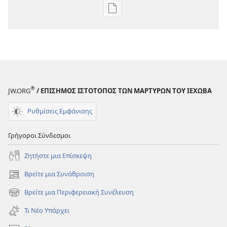
Επιλογές
λήψης
εκδόσεων
Η
ΣΚΟΠΙΑ
Φεβρουάριος 2009
®
JW.ORG
/ ΕΠΙΣΗΜΟΣ ΙΣΤΟΤΟΠΟΣ ΤΩΝ ΜΑΡΤΥΡΩΝ ΤΟΥ ΙΕΧΩΒΑ
Ρυθμίσεις Εμφάνισης
Γρήγοροι Σύνδεσμοι
Ζητήστε μια Επίσκεψη
Βρείτε μια Συνάθροιση
(ανοίγει
νέο
Βρείτε μια Περιφερειακή Συνέλευση
(ανοίγει
παράθυρο)
νέο
Τι Νέο Υπάρχει
παράθυρο)