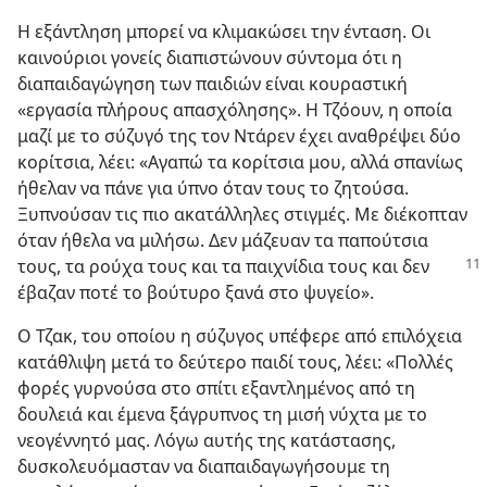
Η εξάντληση μπορεί να κλιμακώσει την ένταση. Οι
καινούριοι γονείς διαπιστώνουν σύντομα ότι η
διαπαιδαγώγηση των παιδιών είναι κουραστική
«εργασία πλήρους απασχόλησης». Η Τζόουν, η οποία
μαζί με το σύζυγό της τον Ντάρεν έχει αναθρέψει δύο
κορίτσια, λέει: «Αγαπώ τα κορίτσια μου, αλλά σπανίως
ήθελαν να πάνε για ύπνο όταν τους το ζητούσα.
Ξυπνούσαν τις πιο ακατάλληλες στιγμές. Με διέκοπταν
όταν ήθελα να μιλήσω. Δεν μάζευαν τα παπούτσια
τους, τα ρούχα τους και τα παιχνίδια
τους και δεν
έβαζαν ποτέ το βούτυρο ξανά στο ψυγείο».
Ο Τζακ, του οποίου η σύζυγος υπέφερε από επιλόχεια
κατάθλιψη μετά το δεύτερο παιδί τους, λέει: «Πολλές
φορές γυρνούσα στο σπίτι εξαντλημένος από τη
δουλειά και έμενα ξάγρυπνος τη μισή νύχτα με το
νεογέννητό μας. Λόγω αυτής της κατάστασης,
δυσκολευόμασταν να διαπαιδαγωγήσουμε τη