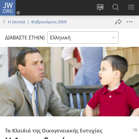
JW.ORG
Σύνδεση
(ανοίγει
Αλλαγή
Αναζήτησ
ΕΜ
νέο
γλώσσας
στο
ΜΕ
Η Σκοπιά | Φεβρουάριος 2009
παράθυρο)
ιστότοπου
JW.ORG
ΔΙΑΒΑΣΤΕ ΣΤΗ(Ν)
Τα Κλειδιά της Οικογενειακής Ευτυχίας