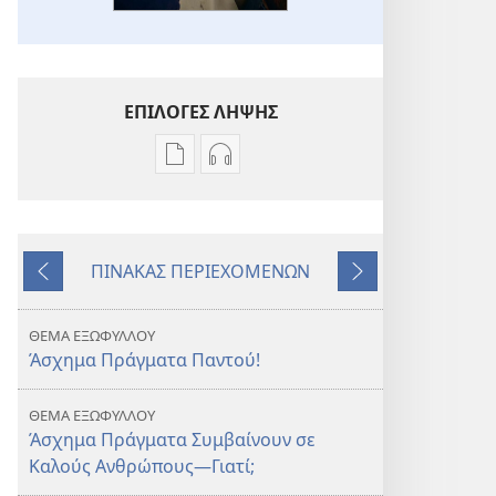
ΕΠΙΛΟΓΕΣ ΛΗΨΗΣ
Επιλογές
Επιλογές
λήψης
λήψης
εκδόσεων
ηχογραφήσεων
Η
Η
ΠΙΝΑΚΑΣ ΠΕΡΙΕΧΟΜΕΝΩΝ
ΣΚΟΠΙΑ
ΣΚΟΠΙΑ
Προηγούμενο
Επόμενο
Γιατί
Γιατί
Συμβαίνουν
Συμβαίνουν
ΘΕΜΑ ΕΞΩΦΥΛΛΟΥ
Άσχημα
Άσχημα
Άσχημα Πράγματα Παντού!
Πράγματα
Πράγματα
σε
σε
ΘΕΜΑ ΕΞΩΦΥΛΛΟΥ
Καλούς
Καλούς
Άσχημα Πράγματα Συμβαίνουν σε
Ανθρώπους;
Ανθρώπους;
Καλούς Ανθρώπους​—Γιατί;