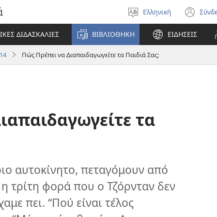
ά
Ελληνική
Σύνδ
Επιλέξτε
(αν
γλώσσα
νέο
ΙΚΕΣ ΔΙΔΑΣΚΑΛΙΕΣ
ΒΙΒΛΙΟΘΗΚΗ
ΕΙΔΗΣΕΙΣ
πα
14
Πώς Πρέπει να Διαπαιδαγωγείτε τα Παιδιά Σας;
Διαπαιδαγωγείτε τα
ιο αυτοκίνητο, πεταγόμουν από
 η τρίτη φορά που ο Τζόρνταν δεν
αμε πει. “Πού είναι τέλος