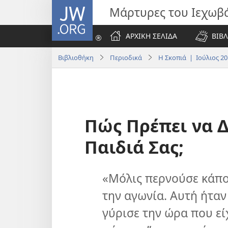
JW.ORG
Μάρτυρες του Ιεχωβ
ΑΡΧΙΚΗ ΣΕΛΙΔΑ
ΒΙΒΛ
Βιβλιοθήκη
Περιοδικά
Η Σκοπιά | Ιούλιος 20
Πώς Πρέπει να 
Παιδιά Σας;
«Μόλις περνούσε κάπο
την αγωνία. Αυτή ήταν
γύρισε την ώρα που είχ