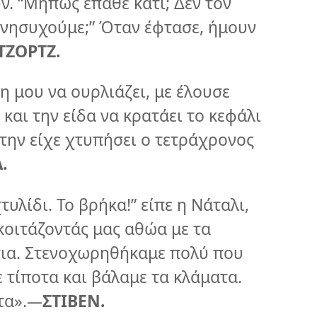
. “Μήπως έπαθε κάτι; Δεν τον
ανησυχούμε;” Όταν έφτασε, ήμουν
ΤΖΟΡΤΖ.
 μου να ουρλιάζει, με έλουσε
και την είδα να κρατάει το κεφάλι
 την είχε χτυπήσει ο τετράχρονος
.
τυλίδι. Το βρήκα!” είπε η Νάταλι,
κοιτάζοντάς μας αθώα με τα
τια. Στενοχωρηθήκαμε πολύ που
 τίποτα και βάλαμε τα κλάματα.
τα».
—
ΣΤΙΒΕΝ.