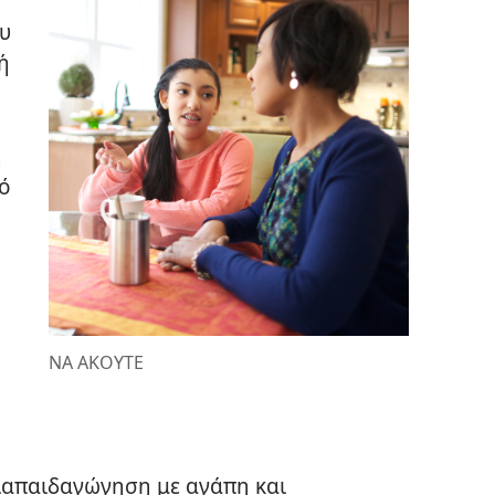
υ
ή
η
μό
ΝΑ ΑΚΟΥΤΕ
διαπαιδαγώγηση με αγάπη και