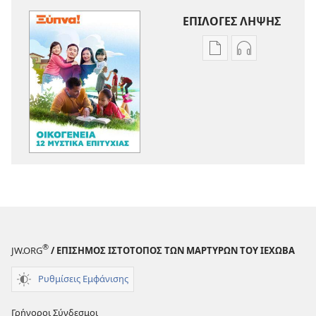
ΕΠΙΛΟΓΕΣ ΛΗΨΗΣ
Επιλογές
Επιλογές
λήψης
λήψης
εκδόσεων
ηχογραφήσε
ΞΥΠΝΑ!
ΞΥΠΝΑ!
Οικογένεια
Οικογένεια
—
—
12
12
Μυστικά
Μυστικά
Επιτυχίας
Επιτυχίας
®
JW.ORG
/ ΕΠΙΣΗΜΟΣ ΙΣΤΟΤΟΠΟΣ ΤΩΝ ΜΑΡΤΥΡΩΝ ΤΟΥ ΙΕΧΩΒΑ
Ρυθμίσεις Εμφάνισης
Γρήγοροι Σύνδεσμοι