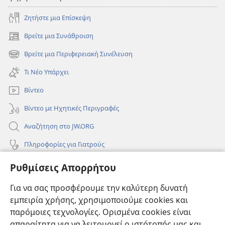
Ζητήστε μια Επίσκεψη
Βρείτε μια Συνάθροιση
(ανοίγει
νέο
Βρείτε μια Περιφερειακή Συνέλευση
(ανοίγει
παράθυρο)
νέο
Τι Νέο Υπάρχει
παράθυρο)
Βίντεο
Βίντεο με Ηχητικές Περιγραφές
Αναζήτηση στο JW.ORG
Πληροφορίες για Γιατρούς
Πληροφορίες για Επίσημους Φορείς και ΜΜΕ
Ρυθμίσεις Απορρήτου
Βοήθεια
Για να σας προσφέρουμε την καλύτερη δυνατή
εμπειρία χρήσης, χρησιμοποιούμε cookies και
Συνεισφορές
(ανοίγει
παρόμοιες τεχνολογίες. Ορισμένα cookies είναι
νέο
απαραίτητα για να λειτουργεί ο ιστότοπός μας και