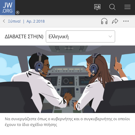
JW.ORG
Σύνδεση
(ανοίγει
Αλλαγή
Αναζήτησ
ΕΜ
νέο
γλώσσας
στο
ΜΕ
Ξύπνα! | Αρ. 2 2018
παράθυρο)
ιστότοπου
JW.ORG
ΔΙΑΒΑΣΤΕ ΣΤΗ(Ν)
Να συνεργάζεστε όπως ο κυβερνήτης και ο συγκυβερνήτης οι οποίοι
έχουν το ίδιο σχέδιο πτήσης