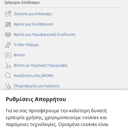
Γρήγοροι Σύνδεσμοι
Ζητήστε μια Επίσκεψη
Βρείτε μια Συνάθροιση
(ανοίγει
νέο
Βρείτε μια Περιφερειακή Συνέλευση
(ανοίγει
παράθυρο)
νέο
Τι Νέο Υπάρχει
παράθυρο)
Βίντεο
Βίντεο με Ηχητικές Περιγραφές
Αναζήτηση στο JW.ORG
Πληροφορίες για Γιατρούς
Πληροφορίες για Επίσημους Φορείς και ΜΜΕ
Ρυθμίσεις Απορρήτου
Βοήθεια
Για να σας προσφέρουμε την καλύτερη δυνατή
εμπειρία χρήσης, χρησιμοποιούμε cookies και
Συνεισφορές
(ανοίγει
παρόμοιες τεχνολογίες. Ορισμένα cookies είναι