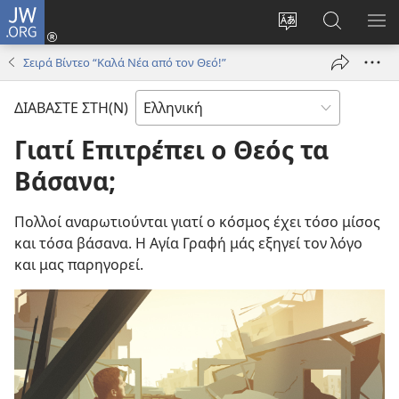
JW.ORG
Σύνδεση
(ανοίγει
Αλλαγή
Αναζήτησ
ΕΜ
νέο
γλώσσας
στο
ΜΕ
Σειρά Βίντεο “Καλά Νέα από τον Θεό!”
παράθυρο)
ιστότοπου
JW.ORG
ΔΙΑΒΑΣΤΕ ΣΤΗ(Ν)
Γιατί Επιτρέπει ο Θεός τα
Βάσανα;
Πολλοί αναρωτιούνται γιατί ο κόσμος έχει τόσο μίσος
και τόσα βάσανα. Η Αγία Γραφή μάς εξηγεί τον λόγο
και μας παρηγορεί.