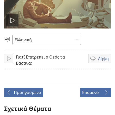
Αναπαραγωγή
βίντεο
Επιλέξτε
Γλώσσα
Γιατί Επιτρέπει ο Θεός τα
Λήψη
Αναπαραγωγή
Επιλογές
Βάσανα;
λήψης
βίντεο
Προηγούμενο
Επόμενο
Σχετικά Θέματα