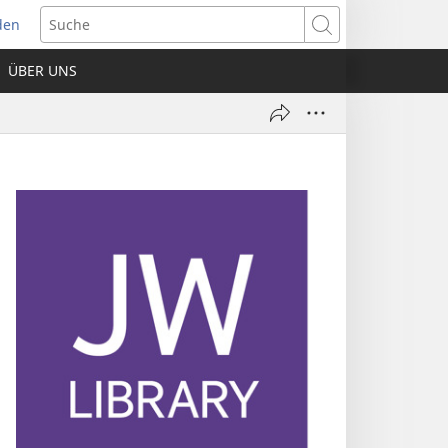
den
net
Suche
es
ÜBER UNS
ter)