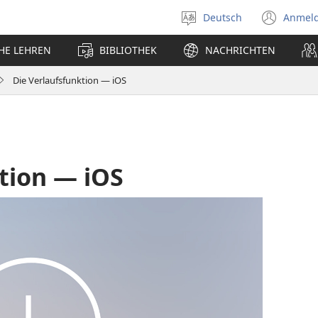
Deutsch
Anmel
Sprache
(öff
auswählen
neu
CHE LEHREN
BIBLIOTHEK
NACHRICHTEN
Fens
Die Verlaufsfunktion — iOS
tion — iOS