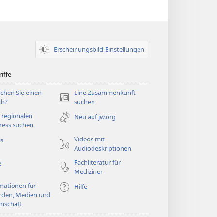
Fenster)
Erscheinungsbild-Einstellungen
iffe
chen Sie einen
Eine Zusammenkunft
(öffnet
ch?
suchen
neues
 regionalen
Neu auf jw.org
Fenster)
ress suchen
Videos mit
os
Audiodeskriptionen
Fachliteratur für
e
Mediziner
mationen für
Hilfe
rden, Medien und
nschaft