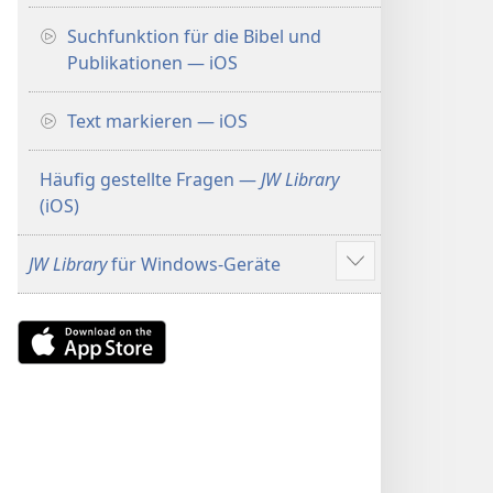
Suchfunktion für die Bibel und
Publikationen — iOS
Text markieren — iOS
Häufig gestellte Fragen —
JW Library
(iOS)
JW Library
für Windows-Geräte
Mehr
anzeigen
Download
on
the
App
Store
(öffnet
neues