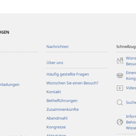
EUGEN
Nachrichten
Schnellzugr
Wüns
Über uns
Besu
Einen
Häufig gestellte Fragen
(öffnet
Kong
Wünschen Sie einen Besuch?
neues
Einladungen
Vide
Fenster)
Kontakt
Bethelführungen
Such
Zusammenkünfte
Infor
Abendmahl
Behö
Kongresse
Wisse
Aktivitäten