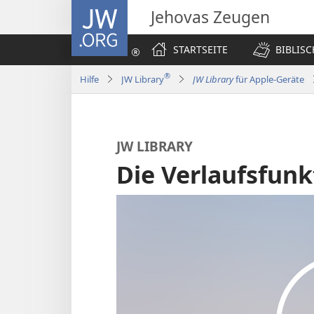
JW.ORG
Jehovas Zeugen
STARTSEITE
BIBLIS
®
Hilfe
JW Library
JW Library
für Apple-Geräte
JW LIBRARY
Die Verlaufsfunk