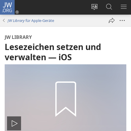
JW.ORG
Anmelden
(öffnet
Websitesprache
Suche
ME
neues
ändern
EI
JW Library
für Apple-Geräte
Fenster)
JW LIBRARY
Lesezeichen setzen und
verwalten — iOS
Video