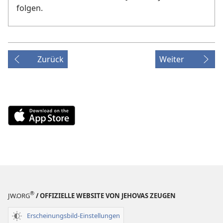
folgen.
Zurück
Weiter
Download
on
the
App
Store
(öffnet
neues
®
Fenster)
JW.ORG
/ OFFIZIELLE WEBSITE VON JEHOVAS ZEUGEN
Erscheinungsbild-Einstellungen