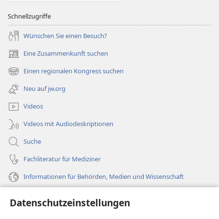
Schnellzugriffe
Wünschen Sie einen Besuch?
Eine Zusammenkunft suchen
(öffnet
neues
Einen regionalen Kongress suchen
(öffnet
Fenster)
neues
Neu auf jw.org
Fenster)
Videos
Videos mit Audiodeskriptionen
Suche
Fachliteratur für Mediziner
Informationen für Behörden, Medien und Wissenschaft
Hilfe
Datenschutzeinstellungen
Spenden