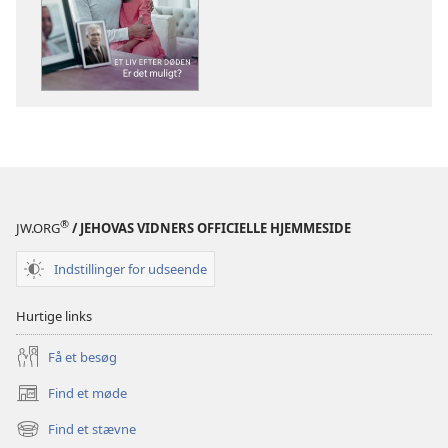
download
download
af
af
publikationer
lydindspilnin
VAGTTÅRNET
VAGTTÅRNET
Et
Et
liv
liv
efter
efter
døden
døden
–
–
®
JW.ORG
/ JEHOVAS VIDNERS OFFICIELLE HJEMMESIDE
Er
Er
det
det
Indstillinger for udseende
muligt?
muligt?
Hurtige links
Få et besøg
Find et møde
(åbner
nyt
Find et stævne
(åbner
vindue)