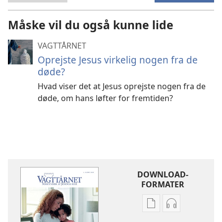
Måske vil du også kunne lide
VAGTTÅRNET
Oprejste Jesus virkelig nogen fra de
døde?
Hvad viser det at Jesus oprejste nogen fra de
døde, om hans løfter for fremtiden?
DOWNLOAD-
FORMATER
Indstillinger
Indstillinger
for
for