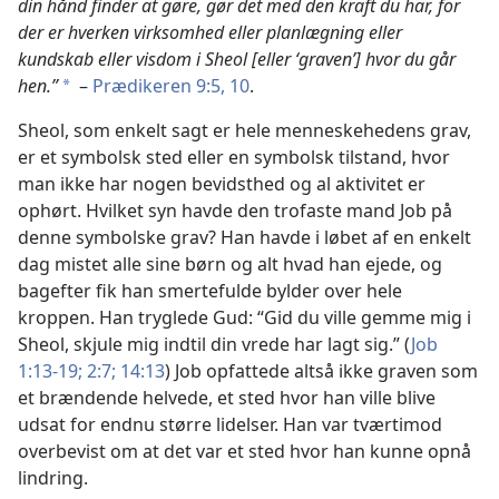
din hånd finder at gøre, gør det med den kraft du har, for
der er hverken virksomhed eller planlægning eller
kundskab eller visdom i Sheol [eller ‘graven’] hvor du går
hen.”
–
Prædikeren 9:5,
10
.
*
Sheol, som enkelt sagt er hele menneskehedens grav,
er et symbolsk sted eller en symbolsk tilstand, hvor
man ikke har nogen bevidsthed og al aktivitet er
ophørt. Hvilket syn havde den trofaste mand Job på
denne symbolske grav? Han havde i løbet af en enkelt
dag mistet alle sine børn og alt hvad han ejede, og
bagefter fik han smertefulde bylder over hele
kroppen. Han tryglede Gud: “Gid du ville gemme mig i
Sheol, skjule mig indtil din vrede har lagt sig.” (
Job
1:13-19;
2:7;
14:13
) Job opfattede altså ikke graven som
et brændende helvede, et sted hvor han ville blive
udsat for endnu større lidelser. Han var tværtimod
overbevist om at det var et sted hvor han kunne opnå
lindring.