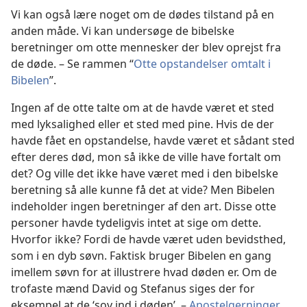
Vi kan også lære noget om de dødes tilstand på en
anden måde. Vi kan undersøge de bibelske
beretninger om otte mennesker der blev oprejst fra
de døde. – Se rammen “
Otte opstandelser omtalt i
Bibelen
”.
Ingen af de otte talte om at de havde været et sted
med lyksalighed eller et sted med pine. Hvis de der
havde fået en opstandelse, havde været et sådant sted
efter deres død, mon så ikke de ville have fortalt om
det? Og ville det ikke have været med i den bibelske
beretning så alle kunne få det at vide? Men Bibelen
indeholder ingen beretninger af den art. Disse otte
personer havde tydeligvis intet at sige om dette.
Hvorfor ikke? Fordi de havde været uden bevidsthed,
som i en dyb søvn. Faktisk bruger Bibelen en gang
imellem søvn for at illustrere hvad døden er. Om de
trofaste mænd David og Stefanus siges der for
eksempel at de ‘sov ind i døden’. –
Apostelgerninger