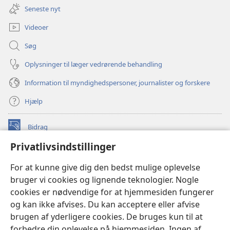
nyt
Seneste nyt
vindue)
Videoer
Søg
Oplysninger til læger vedrørende behandling
Information til myndighedspersoner, journalister og forskere
Hjælp
Bidrag
(åbner
nyt
Privatlivsindstillinger
vindue)
Watchtower ONLINE LIBRARY™
(åbner
For at kunne give dig den bedst mulige oplevelse
nyt
®
JW Hub
bruger vi cookies og lignende teknologier. Nogle
vindue)
(åbner
cookies er nødvendige for at hjemmesiden fungerer
nyt
®
JW Library
vindue)
og kan ikke afvises. Du kan acceptere eller afvise
brugen af yderligere cookies. De bruges kun til at
Watchtower Library
forbedre din oplevelse på hjemmesiden. Ingen af