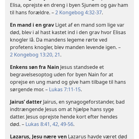
Elisa, oprejste en dreng i byen Sjunem og gav ham
til hans forældre. –
2 Kongebog 4:32-37
.
En mand i en grav
Liget af en mand som lige var
død, blev i al hast kastet ind i den grav hvor Elisas
knogler lå. Da mandens legeme rørte ved
profetens knogler, blev manden levende igen. –
2 Kongebog 13:20, 21
.
Enkens søn fra Nain
Jesus standsede et
begravelsesoptog uden for byen Nain for at
oprejse en ung mand og give ham tilbage til hans
sørgende mor. –
Lukas 7:11-15
.
Jairus’ datter
Jairus, en synagogeforstander, bad
indtrængende Jesus om at hjælpe hans syge
datter. Jesus oprejste hende kort efter hendes
død. –
Lukas 8:41, 42,
49-56
.
Lazarus, Jesu nære ven
Lazarus havde været død