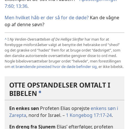
7:60;
13:36
.
Men hvilket håb er der så for de døde?
Kan de vågne
op af denne søvn?
^
I
Ny Verden-Oversættelsen af De Hellige Skrifter
har man for at
forebygge misforståelser valgt at benytte det hebraiske ord “sheol”
og det græske ord “hades” frem for at bruge ordet “dødsriget”, som
den danske autoriserede oversættelse gengiver disse to ord med.
Nogle bibeloversættelser bruger ordet “helvede”, men forestillingen
om
et brændende pinested hvor de døde befinder sig
, er ikke bibelsk.
OTTE OPSTANDELSER OMTALT I
BIBELEN
*
En enkes søn
Profeten Elias oprejste
enkens søn i
Zarepta
, nord for Israel. –
1 Kongebog 17:17-24
.
En dreng fra Sjunem
Elias’ efterfølger, profeten