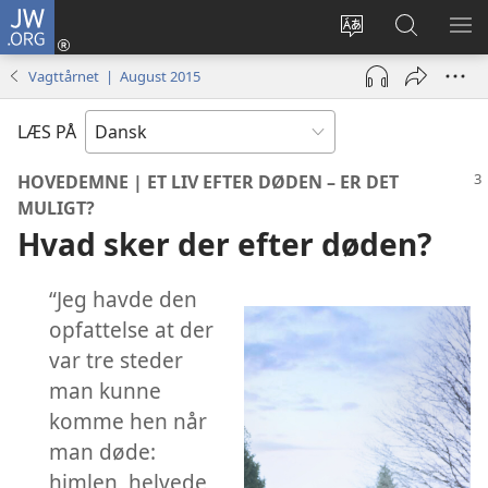
JW.ORG
Log
på
Vælg
Søg
VIS
(åbner
sprog
på
ME
Vagttårnet | August 2015
nyt
JW.ORG
vindue)
LÆS PÅ
HOVEDEMNE | ET LIV EFTER DØDEN – ER DET
MULIGT?
Hvad sker der efter døden?
“Jeg havde den
opfattelse at der
var tre steder
man kunne
komme hen når
man døde:
himlen, helvede