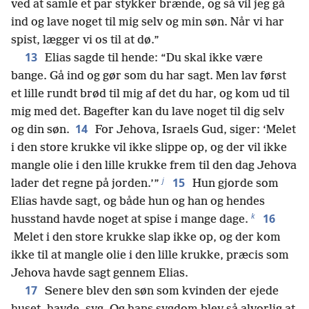
ved at samle et par stykker brænde, og så vil jeg gå
ind og lave noget til mig selv og min søn. Når vi har
spist, lægger vi os til at dø.”
13
Elias sagde til hende: “Du skal ikke være
bange. Gå ind og gør som du har sagt. Men lav først
et lille rundt brød til mig af det du har, og kom ud til
mig med det. Bagefter kan du lave noget til dig selv
14
og din søn.
For Jehova, Israels Gud, siger: ‘Melet
i den store krukke vil ikke slippe op, og der vil ikke
mangle olie i den lille krukke frem til den dag Jehova
j
15
lader det regne på jorden.’”
Hun gjorde som
Elias havde sagt, og både hun og han og hendes
k
16
husstand havde noget at spise i mange dage.
Melet i den store krukke slap ikke op, og der kom
ikke til at mangle olie i den lille krukke, præcis som
Jehova havde sagt gennem Elias.
17
Senere blev den søn som kvinden der ejede