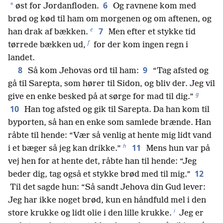
6
*
øst for Jordanfloden.
Og ravnene kom med
brød og kød til ham om morgenen og om aftenen, og
e
7
han drak af bækken.
Men efter et stykke tid
f
tørrede bækken ud,
for der kom ingen regn i
landet.
8
9
Så kom Jehovas ord til ham:
“Tag afsted og
gå til Sarepta, som hører til Sidon, og bliv der. Jeg vil
g
give en enke besked på at sørge for mad til dig.”
10
Han tog afsted og gik til Sarepta. Da han kom til
byporten, så han en enke som samlede brænde. Han
råbte til hende: “Vær så venlig at hente mig lidt vand
h
11
i et bæger så jeg kan drikke.”
Mens hun var på
vej hen for at hente det, råbte han til hende: “Jeg
12
beder dig, tag også et stykke brød med til mig.”
Til det sagde hun: “Så sandt Jehova din Gud lever:
Jeg har ikke noget brød, kun en håndfuld mel i den
i
store krukke og lidt olie i den lille krukke.
Jeg er