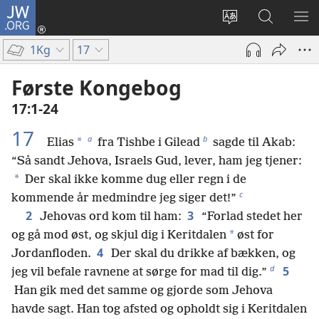
JW.ORG
Log
på
Vælg
Søg
VIS
(åbner
sprog
på
ME
1Kg
17
nyt
JW.ORG
vindue)
Første Kongebog
17:1-24
17
a
b
*
Elias
fra Tishbe i Gilead
sagde til Akab:
“Så sandt Jehova, Israels Gud, lever, ham jeg tjener:
*
Der skal ikke komme dug eller regn i de
c
kommende år medmindre jeg siger det!”
2
3
Jehovas ord kom til ham:
“Forlad stedet her
*
og gå mod øst, og skjul dig i Keritdalen
øst for
4
Jordanfloden.
Der skal du drikke af bækken, og
d
5
jeg vil befale ravnene at sørge for mad til dig.”
Han gik med det samme og gjorde som Jehova
havde sagt. Han tog afsted og opholdt sig i Keritdalen