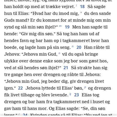
huset, havde, syg. Og hans sygdom blev så alvorlig at
l
18
han holdt op med at trække vejret.
Så sagde
*
hun til Elias: “Hvad har du imod mig,
du den sande
Guds mand? Er du kommet for at minde mig om min
m
19
synd og slå min søn ihjel?”
Men han sagde til
hende: “Giv mig din søn.” Så tog han ham ud af
hendes favn og bar ham op i tagkammeret hvor han
n
20
boede, og lagde ham på sin seng.
Han råbte til
o
Jehova: “Jehova min Gud,
vil du også bringe
ulykke over denne enke som jeg bor som gæst hos,
21
ved at slå hendes søn ihjel?”
Så strakte han sig
tre gange hen over drengen og råbte til Jehova:
“Jehova min Gud, jeg beder dig, giv drengen livet
p
22
igen.”
Jehova lyttede til Elias’ bøn,
og drengen
q
23
fik livet tilbage og blev levende.
Elias tog
drengen og bar ham fra tagkammeret ned i huset og
gav ham til hans mor. Og Elias sagde: “Se, din søn
r
24
lever.”
Kvinden sagde så til Elias: “Nu ved jeg at