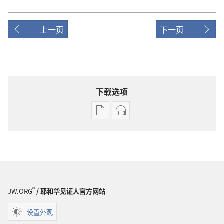
上一页
下一页
下载选项
出
音
版
频
物
下
下
载
载
选
选
项
项
守
®
JW.ORG
/ 耶和华见证人官方网站
守
望
望
台
设置外观