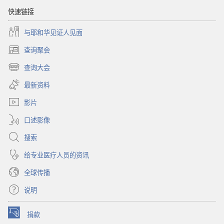
台
2010
2010
年
快速链接
年
3
与耶和华见证人见面
3
月
月
查询聚会
（打
开
查询大会
（打
新
开
窗
最新资料
新
口）
窗
影片
口）
口述影像
搜索
给专业医疗人员的资讯
全球传播
说明
捐款
（打