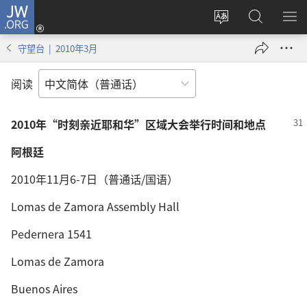
JW.ORG
登
录
更
搜
显
（打
改
索
示
守望台 | 2010年3月
开
网
JW.ORG
菜
新
站
单
阅读
窗
语
口）
言
2010年“时刻亲近耶和华”区域大会举行时间和地点
阿根廷
2010年11月6-7日（普通话/国语）
Lomas de Zamora Assembly Hall
Pedernera 1541
Lomas de Zamora
Buenos Aires