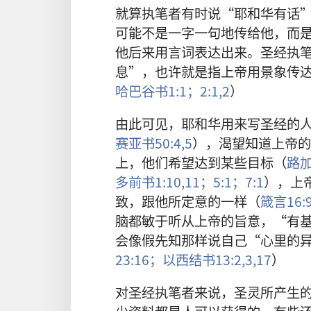
就算执笔者有时说“耶和华有话
可能不是一字一句地传给他，而
他后来用言词表达出来。圣经执
息”，也许就是指上帝用景象传
哈巴谷书1:1；
2:1,2
）
由此可见，耶和华用来写圣经的
赛亚书50:4,5
），渴望知道上帝的
上，他们希望达到某些目标（
路加
多前书1:10,11；
5:1；
7:1
），上
致，跟他所定意的一样（
箴言16:
脑都敏于听从上帝的旨意，“有
会像假先知那样说自己“心里的
23:16；
以西结书13:2,3,
17
）
对圣经执笔者来说，圣灵所产生