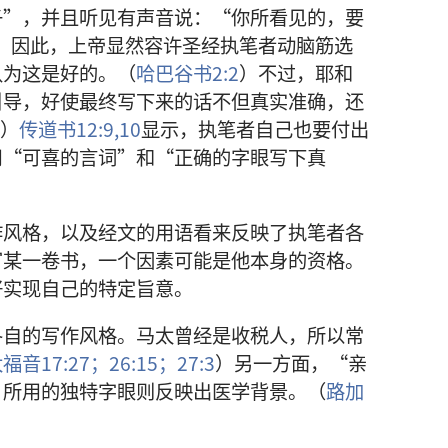
子”，并且听见有声音说：“你所看见的，要
）因此，上帝显然容许圣经执笔者动脑筋选
认为这是好的。（
哈巴谷书2:2
）不过，耶和
引导，好使最终写下来的话不但真实准确，还
）
传道书12:9,10
显示，执笔者自己也要付出
用“可喜的言词”和“正确的字眼写下真
作风格，以及经文的用语看来反映了执笔者各
写某一卷书，一个因素可能是他本身的资格。
好实现自己的特定旨意。
各自的写作风格。马太曾经是收税人，所以常
福音17:27；
26:15；
27:3
）另一方面，“亲
）所用的独特字眼则反映出医学背景。（
路加