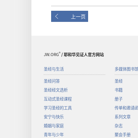
上一页
®
JW.ORG
/ 耶和华见证人官方网站
圣经与生活
多媒体图书
圣经问答
圣经
圣经经文选析
书籍
互动式圣经课程
册子
学习圣经的工具
传单和邀请
安宁与快乐
系列文章
婚姻与家庭
杂志
青年与少年
聚会手册