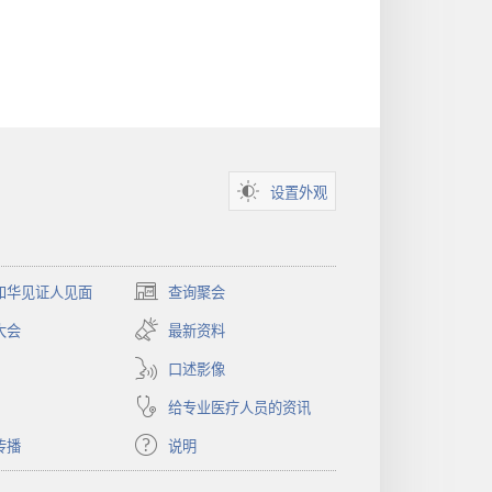
设置外观
和华见证人见面
查询聚会
（打
开
大会
最新资料
新
窗
口述影像
口）
给专业医疗人员的资讯
传播
说明