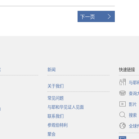
下一页
馆
新闻
快速链接
与耶
关于我们
查询
（打
常见问题
开
影片
与耶和华见证人见面
新
函
窗
搜索
联系我们
口）
参观伯特利
全球
聚会