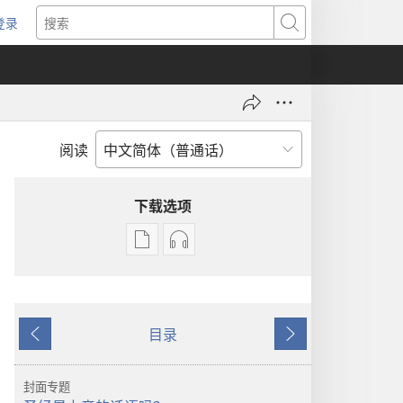
登录
（打
搜
开
索
新
窗
口）
阅读
下载选项
出
音
版
频
物
下
下
载
目录
载
选
上
下
选
项
一
一
项
守
页
页
封面专题
守
望