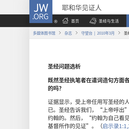
JW.ORG
耶和华见证人
首页
圣经与生活
多媒体图书馆
杂志
守望台 | 2010年3月
圣
圣经问题选析
既然圣经执笔者在遣词造句方面
的吗？
证据显示，受上帝任用写圣经的
已。圣经告诉我们，“上帝呼出
约翰的。然后，“约翰为自己看
基督所作的见证”。（
启示录1:1,