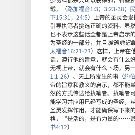
少资料都是人可以获得的，有些
载。（
路加福音1:3；
3:23-38；
民
下15:31；
24:5
）上帝的圣灵会发
引导执笔者挑选正确的资料。显
也不表示这些话全都是上帝启示
为圣经的一部分，并且
准确地记
太福音16:21-23
）这样，上帝在
话，遵行他的旨意，就会有什么
无视上帝，就会有什么下场。另
1:1-26
）、天上所发生的事（
约伯
帝的旨意和教义的启示，都不能
然的方式传达给执笔者。执笔者
能学习并应用已经写成的圣经，
圣灵发挥作用，才能确保写下来
格，“是活的，是有力量的……
书4:12
）