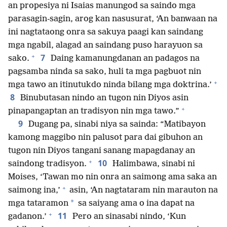
an propesiya ni Isaias manungod sa saindo mga
parasagin-sagin, arog kan nasusurat, ‘An banwaan na
ini nagtataong onra sa sakuya paagi kan saindang
mga ngabil, alagad an saindang puso harayuon sa
+
7
sako.
Daing kamanungdanan an padagos na
pagsamba ninda sa sako, huli ta mga pagbuot nin
+
mga tawo an itinutukdo ninda bilang mga doktrina.’
8
Binubutasan nindo an tugon nin Diyos asin
+
pinapangaptan an tradisyon nin mga tawo.”
9
Dugang pa, sinabi niya sa sainda: “Matibayon
kamong maggibo nin palusot para dai gibuhon an
tugon nin Diyos tangani sanang mapagdanay an
+
10
saindong tradisyon.
Halimbawa, sinabi ni
Moises, ‘Tawan mo nin onra an saimong ama saka an
+
saimong ina,’
asin, ‘An nagtataram nin marauton na
*
mga tataramon
sa saiyang ama o ina dapat na
+
11
gadanon.’
Pero an sinasabi nindo, ‘Kun