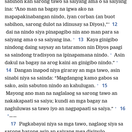
sabihon kan sarong tawo sa saiyang ama o sa saiyang
ina: “Ano man na bagay na igwa ako na
mapapakinabangan nindo, iyan corban (an buot
12
sabihon, sarong dulot na idinusay sa Diyos),”’
dai na nindo siya pinapagibo nin ano man para sa
+
13
saiyang ama o sa saiyang ina.
Kaya ginigibo
nindong daing saysay an tataramon nin Diyos paagi
+
sa saindong tradisyon na ipinapamana nindo.
Asin
+
dakul na bagay na arog kaini an ginigibo nindo.”
14
Dangan inapod niya giraray an mga tawo, asin
sinabi niya sa sainda: “Magdangog kamo gabos sa
+
15
sako, asin sabuton nindo an kahulugan.
Mayong ano man na naglalaog sa sarong tawo an
nakakapaati sa saiya; kundi an mga bagay na
+
16
nagluluwas sa tawo iyo an nagpapaati sa saiya.”
*
——
17
Pagkabayai niya sa mga tawo, naglaog siya sa
sarong harong asin an saiyang mga disipulo