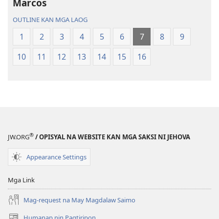
Traduksiyon
Kinaban
Marcos
kan
na
OUTLINE KAN MGA LAOG
Banal
Traduksiyon
na
kan
1
2
3
4
5
6
7
8
9
Kasuratan
Banal
10
11
12
13
14
15
16
na
Kasuratan
®
JW.ORG
/ OPISYAL NA WEBSITE KAN MGA SAKSI NI JEHOVA
Appearance Settings
Mga Link
Mag-request na May Magdalaw Saimo
Humanap nin Pagtiripon