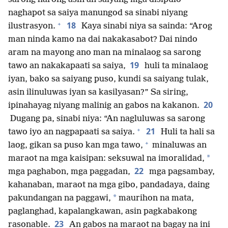
naghapot sa saiya manungod sa sinabi niyang
+
18
ilustrasyon.
Kaya sinabi niya sa sainda: “Arog
man ninda kamo na dai nakakasabot? Dai nindo
aram na mayong ano man na minalaog sa sarong
19
tawo an nakakapaati sa saiya,
huli ta minalaog
iyan, bako sa saiyang puso, kundi sa saiyang tulak,
asin ilinuluwas iyan sa kasilyasan?” Sa siring,
20
ipinahayag niyang malinig an gabos na kakanon.
Dugang pa, sinabi niya: “An nagluluwas sa sarong
+
21
tawo iyo an nagpapaati sa saiya.
Huli ta hali sa
+
laog, gikan sa puso kan mga tawo,
minaluwas an
*
maraot na mga kaisipan: seksuwal na imoralidad,
22
mga paghabon, mga paggadan,
mga pagsambay,
kahanaban, maraot na mga gibo, pandadaya, daing
*
pakundangan na paggawi,
maurihon na mata,
paglanghad, kapalangkawan, asin pagkabakong
23
rasonable.
An gabos na maraot na bagay na ini