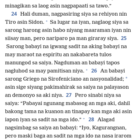
minagikan sa laog asin nagpapaati sa tawo.”
24
Hali duman, nagpasiring siya sa rehiyon nin
+
Tiro asin Sidon.
Sa lugar na iyan, naglaog siya sa
sarong harong asin habo niyang maaraman iyan nin
25
siisay man, pero nariparo pa man giraray siya.
Sarong babayi na igwang sadit na aking babayi na
may maraot na espiritu an nakabareta tulos
manungod sa saiya. Nagduman an babayi tapos
+
26
nagluhod sa may pamitisan niya.
An babayi
*
sarong Griego na Sirofeniciano an nasyonalidad;
asin sige siyang pakimahirak sa saiya na palayason
27
an demonyo sa aki niya.
Pero sinabi niya sa
saiya: “Pabayai ngunang mabasog an mga aki, dahil
bakong tama na kuanon an tinapay kan mga aki asin
+
28
iapon iyan sa sadit na mga ido.”
Alagad
nagsimbag sa saiya an babayi: “Iyo, Kagurangnan,
pero maski baga an sadit na mga ido na nasa irarom