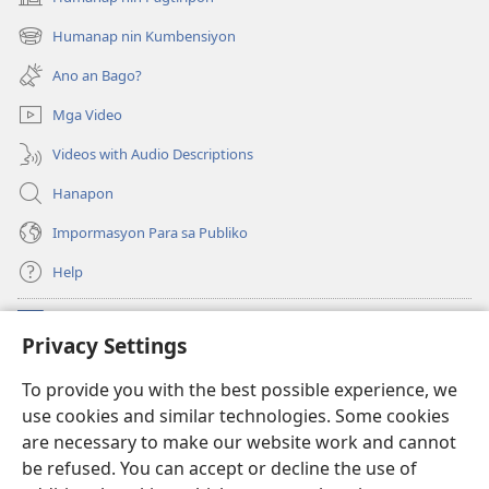
(opens
new
Humanap nin Kumbensiyon
(opens
window)
new
Ano an Bago?
window)
Mga Video
Videos with Audio Descriptions
Hanapon
Impormasyon Para sa Publiko
Help
Donasyon
(opens
Privacy Settings
new
window)
Watchtower ONLINE NA LIBRARYA
To provide you with the best possible experience, we
(opens
use cookies and similar technologies. Some cookies
new
®
JW Hub
window)
are necessary to make our website work and cannot
(opens
be refused. You can accept or decline the use of
new
®
JW Library
window)