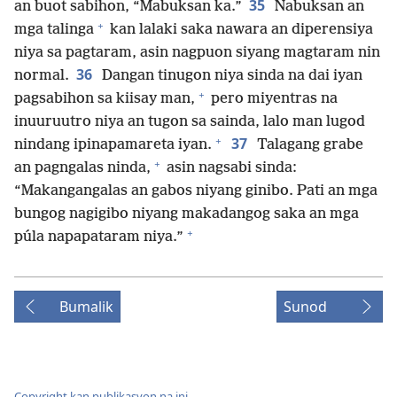
35
an buot sabihon, “Mabuksan ka.”
Nabuksan an
+
mga talinga
kan lalaki saka nawara an diperensiya
niya sa pagtaram, asin nagpuon siyang magtaram nin
36
normal.
Dangan tinugon niya sinda na dai iyan
+
pagsabihon sa kiisay man,
pero miyentras na
inuuruutro niya an tugon sa sainda, lalo man lugod
+
37
nindang ipinapamareta iyan.
Talagang grabe
+
an pagngalas ninda,
asin nagsabi sinda:
“Makangangalas an gabos niyang ginibo. Pati an mga
bungog nagigibo niyang makadangog saka an mga
+
púla napapataram niya.”
Bumalik
Sunod
Copyright kan publikasyon na ini