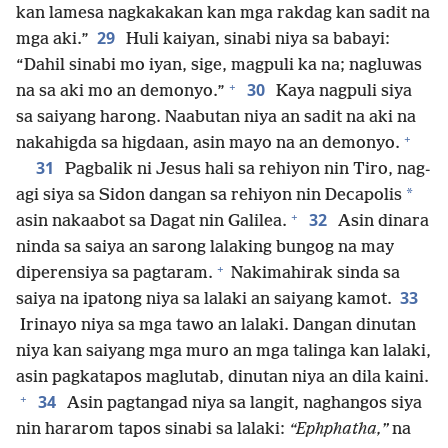
kan lamesa nagkakakan kan mga rakdag kan sadit na
29
mga aki.”
Huli kaiyan, sinabi niya sa babayi:
“Dahil sinabi mo iyan, sige, magpuli ka na; nagluwas
+
30
na sa aki mo an demonyo.”
Kaya nagpuli siya
sa saiyang harong. Naabutan niya an sadit na aki na
+
nakahigda sa higdaan, asin mayo na an demonyo.
31
Pagbalik ni Jesus hali sa rehiyon nin Tiro, nag-
*
agi siya sa Sidon dangan sa rehiyon nin Decapolis
+
32
asin nakaabot sa Dagat nin Galilea.
Asin dinara
ninda sa saiya an sarong lalaking bungog na may
+
diperensiya sa pagtaram.
Nakimahirak sinda sa
33
saiya na ipatong niya sa lalaki an saiyang kamot.
Irinayo niya sa mga tawo an lalaki. Dangan dinutan
niya kan saiyang mga muro an mga talinga kan lalaki,
asin pagkatapos maglutab, dinutan niya an dila kaini.
+
34
Asin pagtangad niya sa langit, naghangos siya
nin hararom tapos sinabi sa lalaki:
“Ephphatha,”
na