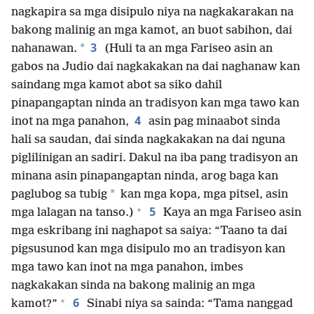
nagkapira sa mga disipulo niya na nagkakarakan na
bakong malinig an mga kamot, an buot sabihon, dai
3
*
nahanawan.
(Huli ta an mga Fariseo asin an
gabos na Judio dai nagkakakan na dai naghanaw kan
saindang mga kamot abot sa siko dahil
pinapangaptan ninda an tradisyon kan mga tawo kan
4
inot na mga panahon,
asin pag minaabot sinda
hali sa saudan, dai sinda nagkakakan na dai nguna
piglilinigan an sadiri. Dakul na iba pang tradisyon an
minana asin pinapangaptan ninda, arog baga kan
*
paglubog sa tubig
kan mga kopa, mga pitsel, asin
+
5
mga lalagan na tanso.)
Kaya an mga Fariseo asin
mga eskribang ini naghapot sa saiya: “Taano ta dai
pigsusunod kan mga disipulo mo an tradisyon kan
mga tawo kan inot na mga panahon, imbes
nagkakakan sinda na bakong malinig an mga
+
6
kamot?”
Sinabi niya sa sainda: “Tama nanggad