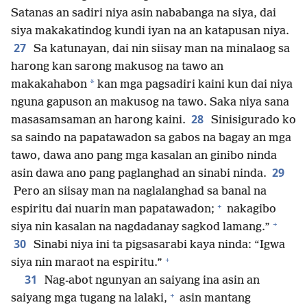
Satanas an sadiri niya asin nababanga na siya, dai
siya makakatindog kundi iyan na an katapusan niya.
27
Sa katunayan, dai nin siisay man na minalaog sa
harong kan sarong makusog na tawo an
*
makakahabon
kan mga pagsadiri kaini kun dai niya
nguna gapuson an makusog na tawo. Saka niya sana
28
masasamsaman an harong kaini.
Sinisigurado ko
sa saindo na papatawadon sa gabos na bagay an mga
tawo, dawa ano pang mga kasalan an ginibo ninda
29
asin dawa ano pang paglanghad an sinabi ninda.
Pero an siisay man na naglalanghad sa banal na
+
espiritu dai nuarin man papatawadon;
nakagibo
+
siya nin kasalan na nagdadanay sagkod lamang.”
30
Sinabi niya ini ta pigsasarabi kaya ninda: “Igwa
+
siya nin maraot na espiritu.”
31
Nag-abot ngunyan an saiyang ina asin an
+
saiyang mga tugang na lalaki,
asin mantang