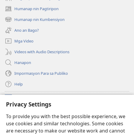
Humanap nin Pagtiripon
(opens
new
Humanap nin Kumbensiyon
(opens
window)
new
Ano an Bago?
window)
Mga Video
Videos with Audio Descriptions
Hanapon
Impormasyon Para sa Publiko
Help
Donasyon
(opens
Privacy Settings
new
window)
Watchtower ONLINE NA LIBRARYA
To provide you with the best possible experience, we
(opens
use cookies and similar technologies. Some cookies
new
®
JW Hub
window)
are necessary to make our website work and cannot
(opens