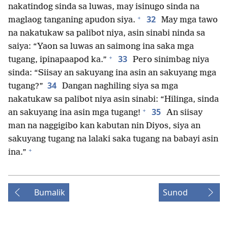
nakatindog sinda sa luwas, may isinugo sinda na
+
32
maglaog tanganing apudon siya.
May mga tawo
na nakatukaw sa palibot niya, asin sinabi ninda sa
saiya: “Yaon sa luwas an saimong ina saka mga
+
33
tugang, ipinapaapod ka.”
Pero sinimbag niya
sinda: “Siisay an sakuyang ina asin an sakuyang mga
34
tugang?”
Dangan naghiling siya sa mga
nakatukaw sa palibot niya asin sinabi: “Hilinga, sinda
+
35
an sakuyang ina asin mga tugang!
An siisay
man na naggigibo kan kabutan nin Diyos, siya an
sakuyang tugang na lalaki saka tugang na babayi asin
+
ina.”
Bumalik
Sunod