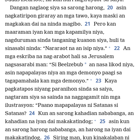
20
Dangan naglaog siya sa sarong harong,
asin
nagkatiripon giraray an mga tawo, kaya maski an
21
magkakan dai na ninda magibo.
Pero kan
maaraman iyan kan mga kapamilya niya,
nagduruman sinda tanganing kuanon siya, huli ta
+
22
sinasabi ninda: “Nararaot na an isip niya.”
An
mga eskriba na nag-arabot hali sa Jerusalem
*
nagsasarabi man: “Si Beelzebub
an nasa likod niya,
asin napapalayas niya an mga demonyo paagi sa
+
23
tagapamahala kan mga demonyo.”
Kaya
pagkatapos niyang paranihon sinda sa saiya,
nagtaram siya sa sainda na naggagamit nin mga
ilustrasyon: “Paano mapapalayas ni Satanas si
24
Satanas?
Kun an sarong kahadian nababanga, an
+
25
kahadian na iyan dai makakatindog;
asin kun
an sarong harong nababanga, an harong na iyan dai
26
makakatindog.
Siring man, kun kinakalaban ni