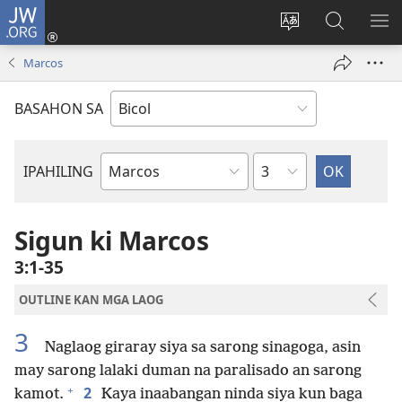
JW.ORG
Mag-
log
Ribayan
Hanapon
IP
In
an
sa
AN
Marcos
(opens
lengguwahe
JW.ORG
ME
new
kan
BASAHON SA
window)
site
Kapitulo
IPAHILING
Libro
kan
Bibliya
Sigun ki Marcos
3:1-35
OUTLINE KAN MGA LAOG
3
Naglaog giraray siya sa sarong sinagoga, asin
may sarong lalaki duman na paralisado an sarong
+
2
kamot.
Kaya inaabangan ninda siya kun baga