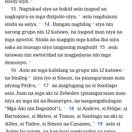
+
siisay siya.
13
Nagtukad siya sa bukid asin inapod an
+
nagkapira sa mga disipulo niya,
asin nagduman
+
14
*
sinda sa saiya.
Dangan nagbilog
siya nin
sarong grupo nin 12 katawo, na inapod man niya na
mga apostol. Sinda an magigin mga kaiba-iba niya
15
saka an isusugo niya tanganing maghulit
asin
tatawan nin awtoridad na magpalayas nin mga
+
demonyo.
+
16
Asin an mga kabilang sa grupo nin 12 katawo
*
na binilog
niya iyo si Simon, na pinangaranan man
+
17
niyang Pedro,
an magtugang na si Santiago
asin Juan na mga aki ni Zebedeo (pinangaranan man
niya an mga ini na Boanerges, na nangangahulugan
+
18
“Mga Aki nin Daguldol”),
si Andres, si Felipe, si
Bartolome, si Mateo, si Tomas, si Santiago na aki ni
19
*
Alfeo, si Tadeo, si Simon na Cananeo,
asin si
Judas Iscariote, na kan huri nagtraydor sa saiya.