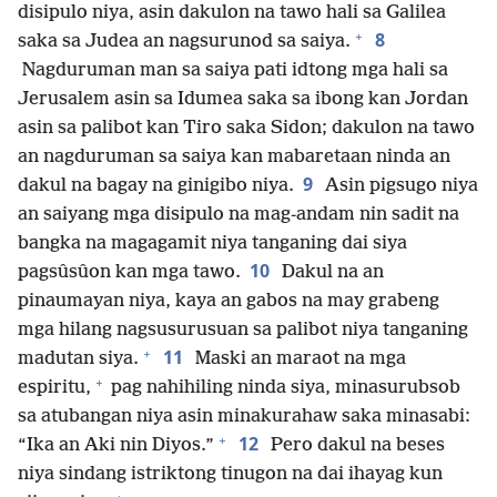
disipulo niya, asin dakulon na tawo hali sa Galilea
+
8
saka sa Judea an nagsurunod sa saiya.
Nagduruman man sa saiya pati idtong mga hali sa
Jerusalem asin sa Idumea saka sa ibong kan Jordan
asin sa palibot kan Tiro saka Sidon; dakulon na tawo
an nagduruman sa saiya kan mabaretaan ninda an
9
dakul na bagay na ginigibo niya.
Asin pigsugo niya
an saiyang mga disipulo na mag-andam nin sadit na
bangka na magagamit niya tanganing dai siya
10
pagsûsûon kan mga tawo.
Dakul na an
pinaumayan niya, kaya an gabos na may grabeng
mga hilang nagsusurusuan sa palibot niya tanganing
+
11
madutan siya.
Maski an maraot na mga
+
espiritu,
pag nahihiling ninda siya, minasurubsob
sa atubangan niya asin minakurahaw saka minasabi:
+
12
“Ika an Aki nin Diyos.”
Pero dakul na beses
niya sindang istriktong tinugon na dai ihayag kun