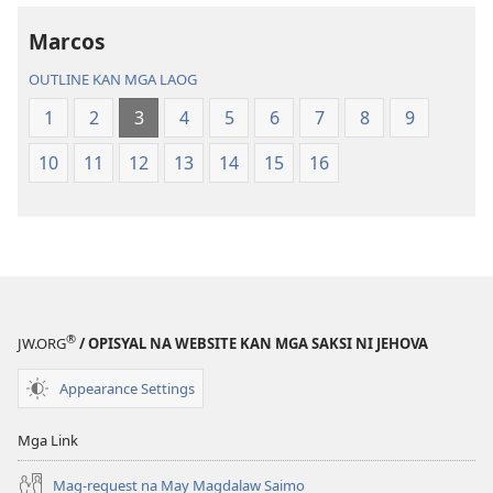
na
Bagong
Traduksiyon
Kinaban
Marcos
kan
na
OUTLINE KAN MGA LAOG
Banal
Traduksiyon
na
kan
1
2
3
4
5
6
7
8
9
Kasuratan
Banal
10
11
12
13
14
15
16
na
Kasuratan
®
JW.ORG
/ OPISYAL NA WEBSITE KAN MGA SAKSI NI JEHOVA
Appearance Settings
Mga Link
Mag-request na May Magdalaw Saimo