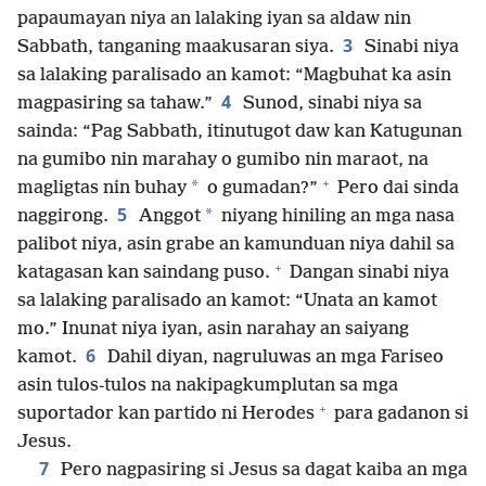
papaumayan niya an lalaking iyan sa aldaw nin
3
Sabbath, tanganing maakusaran siya.
Sinabi niya
sa lalaking paralisado an kamot: “Magbuhat ka asin
4
magpasiring sa tahaw.”
Sunod, sinabi niya sa
sainda: “Pag Sabbath, itinutugot daw kan Katugunan
na gumibo nin marahay o gumibo nin maraot, na
+
*
magligtas nin buhay
o gumadan?”
Pero dai sinda
5
*
naggirong.
Anggot
niyang hiniling an mga nasa
palibot niya, asin grabe an kamunduan niya dahil sa
+
katagasan kan saindang puso.
Dangan sinabi niya
sa lalaking paralisado an kamot: “Unata an kamot
mo.” Inunat niya iyan, asin narahay an saiyang
6
kamot.
Dahil diyan, nagruluwas an mga Fariseo
asin tulos-tulos na nakipagkumplutan sa mga
+
suportador kan partido ni Herodes
para gadanon si
Jesus.
7
Pero nagpasiring si Jesus sa dagat kaiba an mga