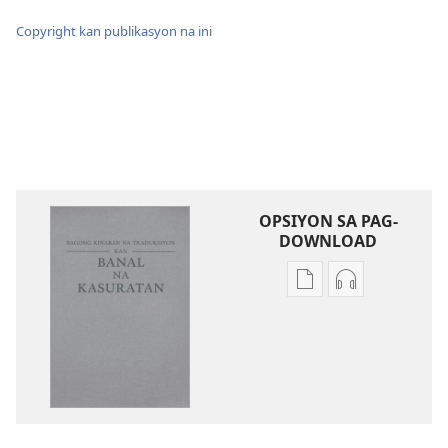
Copyright kan publikasyon na ini
OPSIYON SA PAG-
DOWNLOAD
Mga
Mga
opsiyon
opsiyon
sa
sa
pag-
pag-
download
download
Bagong
nin
Kinaban
audio