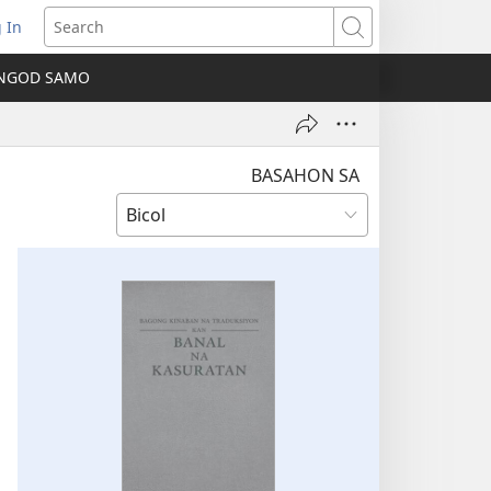
 In
ns
Search
NGOD SAMO
ow)
BASAHON SA