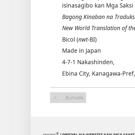
isinasagibo kan Mga Saksi 
Bagong Kinaban na Traduks
New World Translation of the
Bicol (
nwt
-BI)
Made in Japan
4-7-1 Nakashinden,
Ebina City, Kanagawa-Pref
Bumalik
®
JW.ORG
/ OPISYAL NA WEBSITE KAN MGA SAKSI