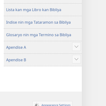
na
Kasuratan
Lista kan mga Libro kan Bibliya
Indise nin mga Tataramon sa Bibliya
Glosaryo nin mga Termino sa Bibliya
Apendise A
Ipahiling
an
Apendise B
iba
Ipahiling
pa
an
iba
pa
Appearance Settings