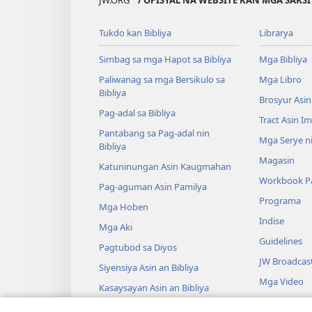
Tukdo kan Bibliya
Librarya
Simbag sa mga Hapot sa Bibliya
Mga Bibliya
Paliwanag sa mga Bersikulo sa
Mga Libro
Bibliya
Brosyur Asin
Pag-adal sa Bibliya
Tract Asin I
Pantabang sa Pag-adal nin
Mga Serye ni
Bibliya
Magasin
Katuninungan Asin Kaugmahan
Workbook Pa
Pag-aguman Asin Pamilya
Programa
Mga Hoben
Indise
Mga Aki
Guidelines
Pagtubod sa Diyos
JW Broadcas
Siyensiya Asin an Bibliya
Mga Video
Kasaysayan Asin an Bibliya
Musika