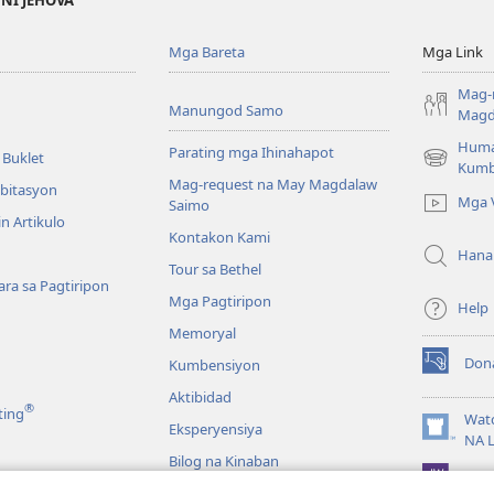
Mga Bareta
Mga Link
Mag-
Manungod Samo
Magd
Huma
Parating mga Ihinahapot
 Buklet
(opens
Kumb
Mag-request na May Magdalaw
new
mbitasyon
Mga 
Saimo
window)
n Artikulo
Kontakon Kami
Hana
Tour sa Bethel
ra sa Pagtiripon
Mga Pagtiripon
Help
Memoryal
Don
Kumbensiyon
(opens
new
Aktibidad
®
ting
window)
Wat
Eksperyensiya
(opens
NA 
new
Bilog na Kinaban
JW L
window)