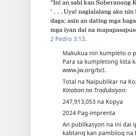
“Ini an sabi kan Soberanong Kagura
‘ . . . Uya! naglalalang ako n
daga; asin an dating mga baga
mga iyan dai na mapapasapuso
2 Pedro 3:13
.
Makukua nin kumpleto o p
Para sa kumpletong lista 
www.jw.org/bcl.
Total na Naipublikar na K
Kinaban na Traduksiyon:
247,913,053 na Kopya
2024 Pag-imprenta
An publikasyon na ini dai i
kabtang kan pambilog na k