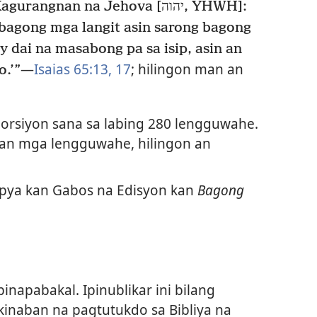
ngnan na Jehova [יהוה, YHWH]:
in bagong mga langit asin sarong bagong
y dai na masabong pa sa isip, asin an
—
Isaias 65:13,
17
; hilingon man an
.’”
orsiyon sana sa labing 280 lengguwahe.
kan mga lengguwahe, hilingon an
opya kan Gabos na Edisyon kan
Bagong
pinapabakal. Ipinublikar ini bilang
inaban na pagtutukdo sa Bibliya na