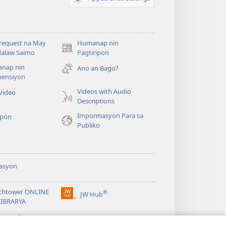
request na May
Humanap nin
(opens
alaw Saimo
Pagtiripon
new
nap nin
Ano an Bago?
window)
ensiyon
Videos with Audio
Video
Descriptions
Impormasyon Para sa
pon
Publiko
asyon
chtower ONLINE
®
JW Hub
(opens
LIBRARYA
new
®
window)
ibrary