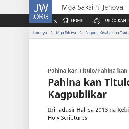
JW.ORG
Mga Saksi ni Jehova
HOME
TUKDO KAN B
Librarya
Mga Bibliya
Bagong Kinaban na Trad
Pahina kan Titulo/Pahina ka
Pahina kan Titu
Kagpublikar
Itrinadusir Hali sa 2013 na Re
Holy Scriptures