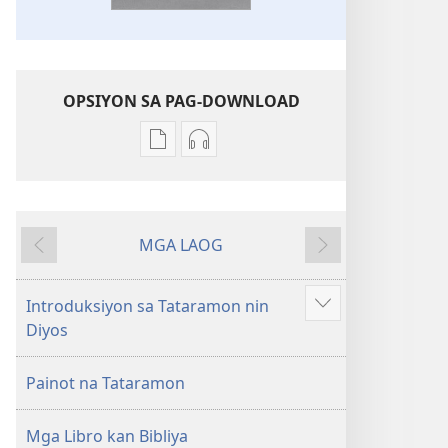
OPSIYON SA PAG-DOWNLOAD
Mga
Mga
opsiyon
opsiyon
sa
sa
pag-
pag-
MGA LAOG
download
download
Bumalik
Sunod
Bagong
nin
Kinaban
audio
Introduksiyon sa Tataramon nin
Ipahiling
na
Bagong
Diyos
an
Traduksiyon
Kinaban
iba
kan
na
Painot na Tataramon
pa
Banal
Traduksiyon
na
kan
Mga Libro kan Bibliya
Kasuratan
Banal