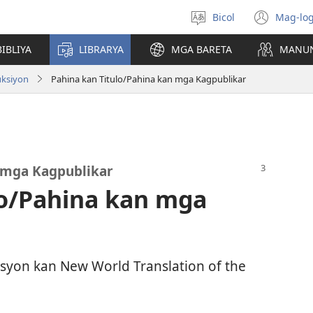
Bicol
Mag-log
Pumili
(ope
nin
new
IBLIYA
LIBRARYA
MGA BARETA
MANU
lengguwahe
wind
uksiyon
Pahina kan Titulo/Pahina kan mga Kagpublikar
n mga Kagpublikar
lo/Pahina kan mga
bisyon kan New World Translation of the