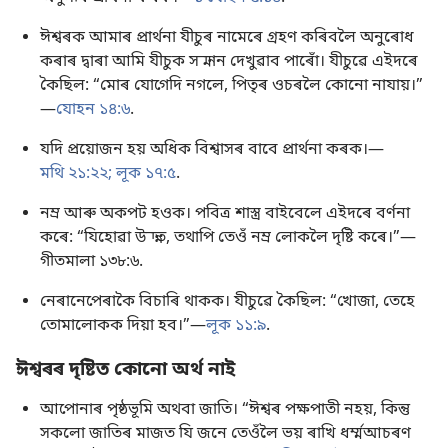
ঈশ্বৰক আমাৰ প্ৰাৰ্থনা যীচুৰ নামেৰে গ্ৰহণ কৰিবলৈ অনুৰোধ
কৰাৰ দ্বাৰা আমি যীচুক সন্মান দেখুৱাব পাৰোঁ। যীচুৱে এইদৰে
কৈছিল: “মোৰ যোগেদি নগলে, পিতৃৰ ওচৰলৈ কোনো নাযায়।”​
—
যোহন ১৪:৬
.
যদি প্ৰয়োজন হয় অধিক বিশ্বাসৰ বাবে প্ৰাৰ্থনা কৰক।​—
মথি ২১:২২;
লূক ১৭:৫
.
নম্ৰ আৰু অকপট হওক। পবিত্ৰ শাস্ত্ৰ বাইবেলে এইদৰে বৰ্ণনা
কৰে: “যিহোৱা উন্নত, তথাপি তেওঁ নম্ৰ লোকলৈ দৃষ্টি কৰে।”​—
গীতমালা ১৩৮:৬
.
নেৰানেপেৰাকৈ বিচাৰি থাকক। যীচুৱে কৈছিল: “খোজা, তেহে
তোমালোকক দিয়া হব।”​—
লূক ১১:৯
.
ঈশ্বৰৰ দৃষ্টিত কোনো অৰ্থ নাই
আপোনাৰ পৃষ্ঠভূমি অথবা জাতি। “ঈশ্বৰ পক্ষপাতী নহয়, কিন্তু
সকলো জাতিৰ মাজত যি জনে তেওঁলৈ ভয় ৰাখি ধৰ্ম্মআচৰণ