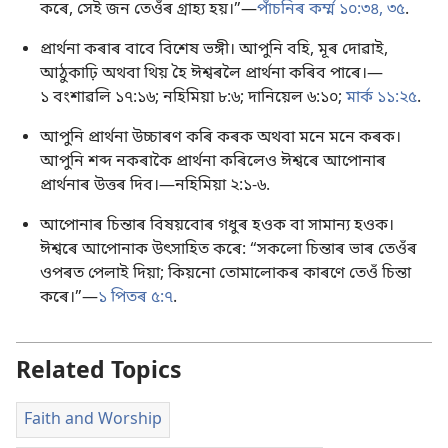
কৰে, সেই জন তেওঁৰ গ্ৰাহ্য হয়।”​—
পাঁচনিৰ কৰ্ম্ম ১০:৩৪, ৩৫
.
প্ৰাৰ্থনা কৰাৰ বাবে বিশেষ ভঙ্গী। আপুনি বহি, মূৰ দোৱাই,
আঠুকাঢ়ি অথবা থিয় হৈ ঈশ্বৰলৈ প্ৰাৰ্থনা কৰিব পাৰে।​—
১ বংশাৱলি ১৭:১৬;
নহিমিয়া ৮:৬;
দানিয়েল ৬:১০;
মাৰ্ক ১১:২৫
.
আপুনি প্ৰাৰ্থনা উচ্চাৰণ কৰি কৰক অথবা মনে মনে কৰক।
আপুনি শব্দ নকৰাকৈ প্ৰাৰ্থনা কৰিলেও ঈশ্বৰে আপোনাৰ
প্ৰাৰ্থনাৰ উত্তৰ দিব।​—
নহিমিয়া ২:১-৬
.
আপোনাৰ চিন্তাৰ বিষয়বোৰ গধুৰ হওক বা সামান্য হওক।
ঈশ্বৰে আপোনাক উৎসাহিত কৰে: “সকলো চিন্তাৰ ভাৰ তেওঁৰ
ওপৰত পেলাই দিয়া; কিয়নো তোমালোকৰ কাৰণে তেওঁ চিন্তা
কৰে।”​—
১ পিতৰ ৫:৭
.
Related Topics
Faith and Worship