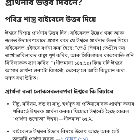
প্ৰাৰ্থনাৰ উত্তৰ দিবনে?
পবিত্ৰ শাস্ত্ৰ বাইবেলে উত্তৰ দিয়ে
ঈশ্বৰে নিশ্চয় প্ৰাৰ্থনাৰ উত্তৰ দিব। বাইবেলত উল্লেখ থকা আৰু
জলন্ত উদাহৰণবোৰে প্ৰমাণ কৰে যে ঈশ্বৰে প্ৰাৰ্থনাৰ উত্তৰ দিয়ে।
বাইবেলত এইদৰে বৰ্ণনা কৰা হৈছে: “তেওঁ [ঈশ্বৰ] তেওঁলৈ ভয়
ৰাখোঁতাবিলাকৰ বাঞ্ছা পূৰ্ণ কৰিব, আৰু সিবিলাকৰ কাতৰোক্তি শুনি
সিবিলাকক ত্ৰাণ কৰিব।” (
গীতমালা ১৪৫:১৯
) কিন্তু যদি ঈশ্বৰে
আমাৰ প্ৰাৰ্থনা শুনাটো বিচাৰোঁ, তেনেহʼলে আমি কিছুমান কথা
মনত ৰখা উচিত।
প্ৰাৰ্থনা কৰা লোকসকলৰপৰা ঈশ্বৰে কি বিচাৰে
যীচু, মৰিয়ম, সন্ত বা সাধু, স্বৰ্গদূত বা প্ৰতিমাবোৰক প্ৰাৰ্থনা কৰাৰ
পৰিৱৰ্তে ঈশ্বৰক প্ৰাৰ্থনা কৰক। যিহোৱা ঈশ্বৰেই হৈছে কেৱল
“প্ৰাৰ্থনা শুনোতা” ঈশ্বৰ।​—
গীতমালা ৬৫:২
.
বাইবেলত ঈশ্বৰৰ ইচ্ছাৰ বিষয়ে উল্লেখ আছে আৰু সেই
অনুসৰি প্ৰাৰ্থনা কৰক।​—
১ যোহন ৫:১৪
.