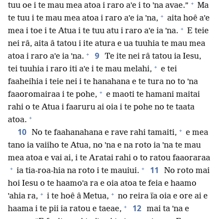
+
tuu oe i te mau mea atoa i raro aˈe i to ˈna avae.”
Ma
+
te tuu i te mau mea atoa i raro aˈe ia ˈna,
aita hoê aˈe
+
mea i toe i te Atua i te tuu atu i raro aˈe ia ˈna.
E teie
nei râ, aita â tatou i ite atura e ua tuuhia te mau mea
+
9
atoa i raro aˈe ia ˈna.
Te ite nei râ tatou ia Iesu,
+
tei tuuhia i raro iti aˈe i te mau melahi,
e tei
faaheihia i teie nei i te hanahana e te tura no to ˈna
+
faaoromairaa i te pohe,
e maoti te hamani maitai
rahi o te Atua i faaruru ai oia i te pohe no te taata
+
atoa.
+
10
No te faahanahana e rave rahi tamaiti,
e mea
tano ia vaiiho te Atua, no ˈna e na roto ia ˈna te mau
mea atoa e vai ai, i te Aratai rahi o to ratou faaoraraa
+
+
11
ia tia-roa-hia na roto i te mauiui.
No roto mai
hoi Iesu o te haamoˈa ra e oia atoa te feia e haamo
+
+
ˈahia ra,
i te hoê â Metua,
no reira ïa oia e ore ai e
+
12
haama i te pii ia ratou e taeae,
mai ta ˈna e