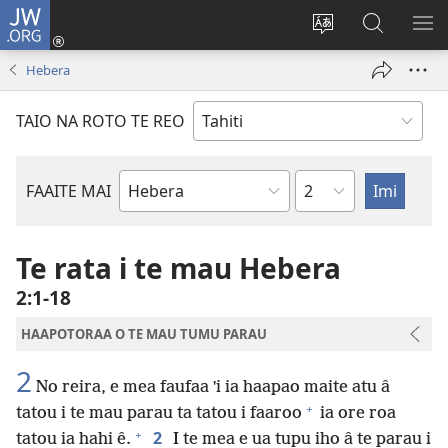
JW.ORG
Nati
(opens
Taui
Maimiraa
FAA
new
i
i
MA
Hebera
window)
te
nia
TE
reo
JW.ORG
TA
TAIO NA ROTO TE REO
o
AR
te
reni
Pene
FAAITE MAI
Buka
o
te
Te rata i te mau Hebera
Bibilia
2:1-18
HAAPOTORAA O TE MAU TUMU PARAU
2
No reira, e mea faufaa ˈi ia haapao maite atu â
+
tatou i te mau parau ta tatou i faaroo
ia ore roa
+
2
tatou ia hahi ê.
I te mea e ua tupu iho â te parau i