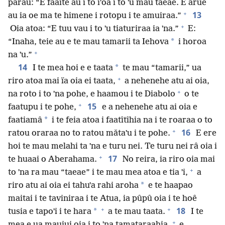
parau: “E faaite au i to iˈoa i to ˈu mau taeae. E arue
+
13
au ia oe ma te himene i rotopu i te amuiraa.”
+
Oia atoa: “E tuu vau i to ˈu tiaturiraa ia ˈna.”
E:
*
“Inaha, teie au e te mau tamarii ta Iehova
i horoa
+
na ˈu.”
14
*
I te mea hoi e e taata
te mau “tamarii,” ua
+
riro atoa mai ïa oia ei taata,
a nehenehe atu ai oia,
+
na roto i to ˈna pohe, e haamou i te Diabolo
o te
+
15
faatupu i te pohe,
e a nehenehe atu ai oia e
*
faatiamâ
i te feia atoa i faatîtîhia na i te roaraa o to
+
16
ratou oraraa no to ratou mǎtaˈu i te pohe.
E ere
hoi te mau melahi ta ˈna e turu nei. Te turu nei râ oia i
+
17
te huaai o Aberahama.
No reira, ia riro oia mai
+
to ˈna ra mau “taeae” i te mau mea atoa e tia ˈi,
a
*
riro atu ai oia ei tahuˈa rahi aroha
e te haapao
maitai i te taviniraa i te Atua, ia pûpû oia i te hoê
+
+
18
*
tusia e tapoˈi i te hara
a te mau taata.
I te
+
mea e ua mauiui oia i to ˈna tamataraahia,
e