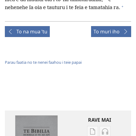
+
nehenehe ïa oia e tauturu i te feia e tamatahia ra.
To na mua ˈtu
To muri iho
Parau faatia no te nenei faahou i teie papai
RAVE MAI
No
No