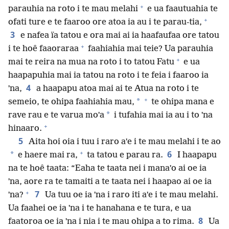
+
parauhia na roto i te mau melahi
e ua faautuahia te
+
ofati ture e te faaroo ore atoa ia au i te parau-tia,
3
e nafea ïa tatou e ora mai ai ia haafaufaa ore tatou
+
i te hoê faaoraraa
faahiahia mai teie? Ua parauhia
+
mai te reira na mua na roto i to tatou Fatu
e ua
haapapuhia mai ia tatou na roto i te feia i faaroo ia
4
ˈna,
a haapapu atoa mai ai te Atua na roto i te
+
*
semeio, te ohipa faahiahia mau,
te ohipa mana e
*
rave rau e te varua moˈa
i tufahia mai ia au i to ˈna
+
hinaaro.
5
Aita hoi oia i tuu i raro aˈe i te mau melahi i te ao
+
6
*
e haere mai ra,
ta tatou e parau ra.
I haapapu
na te hoê taata: “Eaha te taata nei i manaˈo ai oe ia
ˈna, aore ra te tamaiti a te taata nei i haapao ai oe ia
+
7
ˈna?
Ua tuu oe ia ˈna i raro iti aˈe i te mau melahi.
Ua faahei oe ia ˈna i te hanahana e te tura, e ua
8
faatoroa oe ia ˈna i nia i te mau ohipa a to rima.
Ua