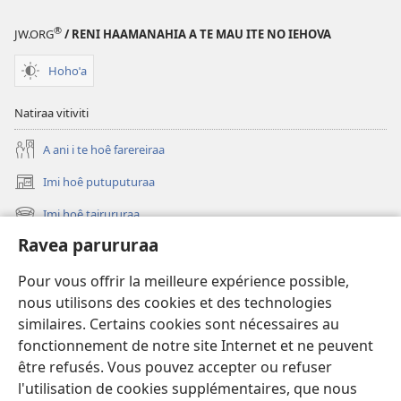
®
JW.ORG
/ RENI HAAMANAHIA A TE MAU ITE NO IEHOVA
Hohoˈa
Natiraa vitiviti
A ani i te hoê farereiraa
Imi hoê putuputuraa
(opens
new
Imi hoê tairururaa
(opens
window)
new
Ravea parururaa
Eaha te mea apî
window)
Video
Pour vous offrir la meilleure expérience possible,
nous utilisons des cookies et des technologies
Maimiraa
similaires. Certains cookies sont nécessaires au
fonctionnement de notre site Internet et ne peuvent
Te mau ô
(opens
être refusés. Vous pouvez accepter ou refuser
new
l'utilisation de cookies supplémentaires, que nous
window)