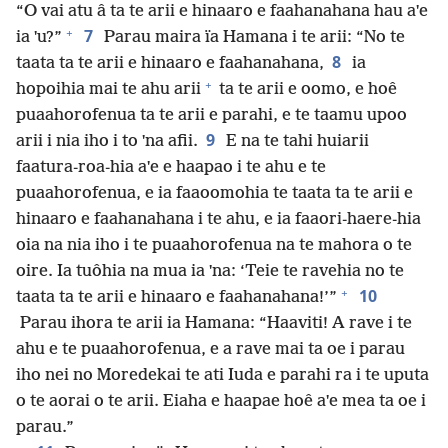
“O vai atu â ta te arii e hinaaro e faahanahana hau aˈe
+
7
ia ˈu?”
Parau maira ïa Hamana i te arii: “No te
8
taata ta te arii e hinaaro e faahanahana,
ia
+
hopoihia mai te ahu arii
ta te arii e oomo, e hoê
puaahorofenua ta te arii e parahi, e te taamu upoo
9
arii i nia iho i to ˈna afii.
E na te tahi huiarii
faatura-roa-hia aˈe e haapao i te ahu e te
puaahorofenua, e ia faaoomohia te taata ta te arii e
hinaaro e faahanahana i te ahu, e ia faaori-haere-hia
oia na nia iho i te puaahorofenua na te mahora o te
oire. Ia tuôhia na mua ia ˈna: ‘Teie te ravehia no te
+
10
taata ta te arii e hinaaro e faahanahana!’”
Parau ihora te arii ia Hamana: “Haaviti! A rave i te
ahu e te puaahorofenua, e a rave mai ta oe i parau
iho nei no Moredekai te ati Iuda e parahi ra i te uputa
o te aorai o te arii. Eiaha e haapae hoê aˈe mea ta oe i
parau.”