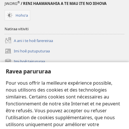
®
JW.ORG
/ RENI HAAMANAHIA A TE MAU ITE NO IEHOVA
Hohoˈa
Natiraa vitiviti
A ani i te hoê farereiraa
Imi hoê putuputuraa
(opens
new
Imi hoê tairururaa
(opens
window)
new
Ravea parururaa
Eaha te mea apî
window)
Video
Pour vous offrir la meilleure expérience possible,
nous utilisons des cookies et des technologies
Maimiraa
similaires. Certains cookies sont nécessaires au
fonctionnement de notre site Internet et ne peuvent
Te mau ô
(opens
être refusés. Vous pouvez accepter ou refuser
new
l'utilisation de cookies supplémentaires, que nous
window)
VAIRAA PAPAI NATIRARA Watchtower
utilisons uniquement pour améliorer votre
(opens