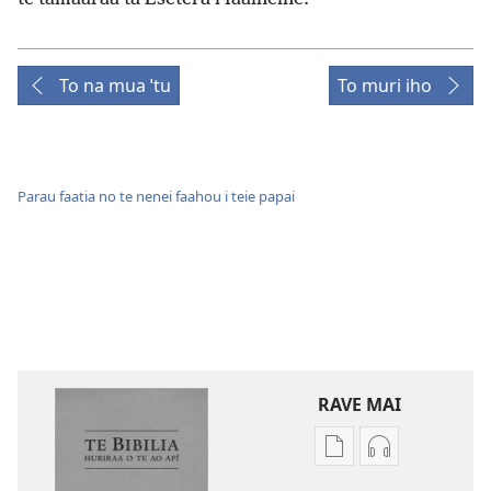
To na mua ˈtu
To muri iho
Parau faatia no te nenei faahou i teie papai
RAVE MAI
No
No
te
te