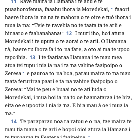
11
Rave maira ïa Hamana i te ahu e te
+
puaahorofenua, faaahu ihora ia Moredekai,
faaori
haere ihora ia ˈna na te mahora o te oire e tuô ihora i
mua ia ˈna: “Teie te ravehia no te taata ta te arii e
12
hinaaro e faahanahana!”
I muri iho, hoˈi atura
Moredekai i te uputa o te aorai o te arii. O Hamana
râ, haere ru ihora ïa i to ˈna fare, a oto ai ma te upoo
13
tapoˈihia.
I te faatiaraa Hamana i te mau mea
atoa tei tupu i nia ia ˈna i ta ˈna vahine faaipoipo o
+
Zeresa
e pauroa to ˈna hoa, parau maira to ˈna mau
taata feruriraa paari e ta ˈna vahine faaipoipo o
Zeresa: “Mai te peu e huaai no te ati Iuda o
Moredekai, i mua hoi ia ˈna to oe haamataraa i te hiˈa,
eita oe e upootia i nia ia ˈna. E hiˈa mau â oe i mua ia
ˈna.”
14
Te paraparau noa ra ratou e o ˈna, tae maira te
mau tia mana o te arii e hopoi oioi atura ia Hamana i
+
te tamaaraa ta Esetera i faaineine.