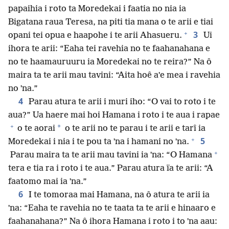
papaihia i roto ta Moredekai i faatia no nia ia
Bigatana raua Teresa, na piti tia mana o te arii e tiai
+
3
opani tei opua e haapohe i te arii Ahasueru.
Ui
ihora te arii: “Eaha tei ravehia no te faahanahana e
no te haamauruuru ia Moredekai no te reira?” Na ô
maira ta te arii mau tavini: “Aita hoê aˈe mea i ravehia
no ˈna.”
4
Parau atura te arii i muri iho: “O vai to roto i te
aua?” Ua haere mai hoi Hamana i roto i te aua i rapae
+
*
o te aorai
o te arii no te parau i te arii e tarî ia
+
5
Moredekai i nia i te pou ta ˈna i hamani no ˈna.
+
Parau maira ta te arii mau tavini ia ˈna: “O Hamana
tera e tia ra i roto i te aua.” Parau atura ïa te arii: “A
faatomo mai ia ˈna.”
6
I te tomoraa mai Hamana, na ô atura te arii ia
ˈna: “Eaha te ravehia no te taata ta te arii e hinaaro e
faahanahana?” Na ô ihora Hamana i roto i to ˈna aau: