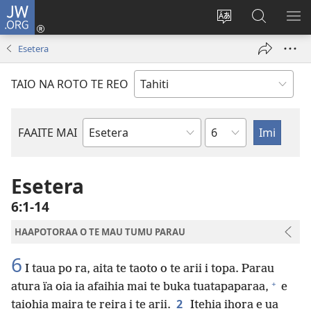
JW.ORG
Nati
(opens
Taui
Maimiraa
FAA
new
i
i
MA
Esetera
window)
te
nia
TE
reo
JW.ORG
TA
TAIO NA ROTO TE REO
o
AR
te
reni
Pene
FAAITE MAI
Buka
o
te
Esetera
Bibilia
6:1-14
HAAPOTORAA O TE MAU TUMU PARAU
6
I taua po ra, aita te taoto o te arii i topa. Parau
+
atura ïa oia ia afaihia mai te buka tuatapaparaa,
e
2
taiohia maira te reira i te arii.
Itehia ihora e ua