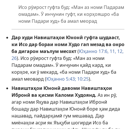
Исо рӯирост гуфта буд: «Ман аз номи Падарам
омадам». Ӯ инчунин гуфт, ки корҳояшро «ба
номи Падари худ» ба амал меорад
Дар худи Навиштаҳои Юнонӣ гуфта шудааст,
ки Исо дар бораи номи Худо гап мезад ва онро
ба дигарон маълум месохт
(
Юҳанно 17:6,
11, 12,
26
). Исо рӯирост гуфта буд: «Ман аз номи
Падарам омадам». Ӯ инчунин қайд кард, ки
корҳое, ки ӯ мекард, «ба номи Падари худ» ба
амал меовард (
Юҳанно 5:43;
10:25
).
Навиштаҳои Юнонӣ давоми Навиштаҳои
Ибронӣ ва қисми Каломи Худоянд.
Аз ин рӯ,
агар номи Яҳува дар Навиштаҳои Ибронӣ
бошаду дар Навиштаҳои Юнонӣ боре ҳам дида
нашавад, пайдарҳамӣ гум мешавад. Дар
миёнаҳои асри як Яъқуби шогирди Исо ба