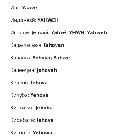
Ила:
Yaave
Индонезӣ:
YAHWEH
Испонӣ:
Jehová; Yahvé; YHWH; Yahweh
Кала-лагав-я:
Iehovan
Каланга:
Yehova; Yahwe
Каленҷин:
Jehovah
Керево:
Iehova
Килуба:
Yehova
Кипсигис:
Jehoba
Кирибати:
Iehova
Кисонге:
Yehowa