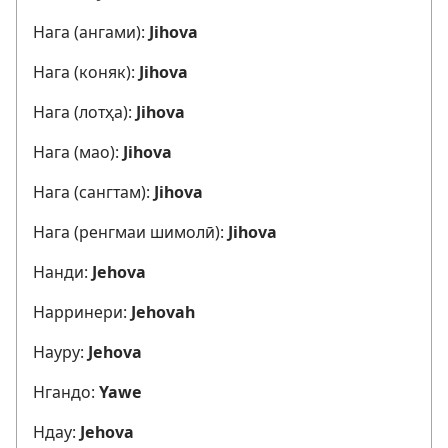
Нага (ангами):
Jihova
Нага (коняк):
Jihova
Нага (лотҳа):
Jihova
Нага (мао):
Jihova
Нага (сангтам):
Jihova
Нага (ренгмаи шимолӣ):
Jihova
Нанди:
Jehova
Нарринери:
Jehovah
Науру:
Jehova
Нгандо:
Yawe
Ндау:
Jehova