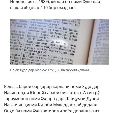
Индонезия (с. 1989), ки дар он номи Худо дар
шакли «Яҳова» 110 бор омадааст.
Номи Худо дар
Марқус 12:29, 30
ба забони ҳавайӣ
Бешак, барои барқарор кардани номи Худо дар
Навиштаҳои Юнонӣ сабаби бисёр ҳаст. Аз ин рӯ
тарҷумонон номи Худоро дар «Тарҷумаи Дунёи
Нав»-и ин қисми Китоби Муқаддас ҷой доданд.
Онҳо ба номи Худо эҳтироми зиёд доранд ва аз