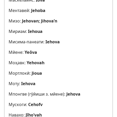
Ментавей:
Jehoba
Мизо:
Jehovan; Jihova’n
Мириам:
Iehoua
Мисима-панеати:
Iehova
Мйене:
Yeôva
Моҳавк:
Yehovah
Мортлокӣ:
Jioua
Моту:
Iehova
Мпонгве (гӯйиши з. мйене):
Jehova
Мускоги:
Cehofv
Навахо:
Jîho’vah