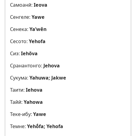
Самоанӣ:
Ieova
Сенгеле:
Yawe
Сенека:
Ya’wĕn
Сесото:
Yehofa
Сиэ:
Iehōva
Сранантонго:
Jehova
Сукума:
Yahuwa; Jakwe
Таити:
Iehova
Тайӣ:
Yahowa
Теке-ибу:
Yawe
Темне:
Yehṓfa; Yehofa