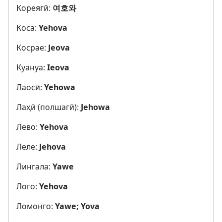
Кореягӣ:
여호와
Коса:
Yehova
Косрае:
Jeova
Куануа:
Ieova
Лаосӣ:
Yehowa
Лаҳӣ (полшагӣ):
Jehowa
Лево:
Yehova
Леле:
Jehova
Лингала:
Yawe
Лого:
Yehova
Ломонго:
Yawe; Yova