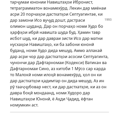
тарҷумаи юнонии Навиштаҳои Ибронист,
тетраграмматон вонамехӯрд. Лекин дар миёнаи
асри 20 порчаҳои дастхатҳои Септуагинтае, ки
дар замони Исо вуҷуд дошт,
дастраси
олимон шуданд. Дар он порчаҳо номи Худо бо
ҳарфҳои ибрӣ навишта шуда буд. Ҳамин тавр
исбот шуд, ки дар давраи зисти Исо дар матни
нусхаҳои Навиштаҳо, ки ба забони юнонӣ
буданд, номи Худо дида мешуд. Аммо аллакай
дар асри чор дар дастхатҳои асосии Септуагинта,
чунончи дар Дафтарномаи (Кодекси) Ватикан ва
Дафтарномаи Сино, аз китоби 1 Мӯсо сар карда
то Малокӣ номи илоҳӣ вонамехӯрд, ҳол он ки
дар дастхатҳои қадимтар он дида мешуд. Аз ин
рӯ тааҷҷубовар нест, ки дар дастхатҳое, ки аз он
давра боқӣ мондаанд, номи Худоро дар
Навиштаҳои Юнонӣ, ё Аҳди Ҷадид, ёфтан
номумкин аст.