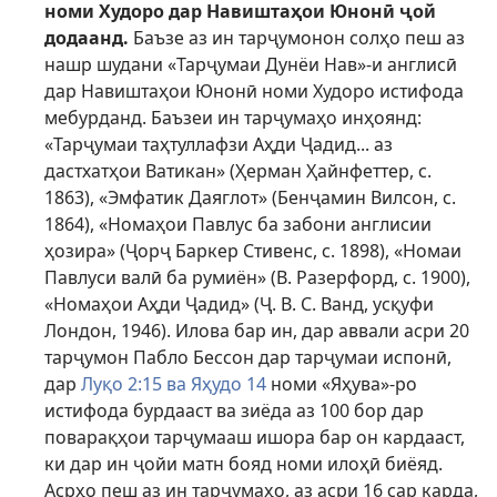
номи Худоро дар Навиштаҳои Юнонӣ ҷой
додаанд.
Баъзе аз ин тарҷумонон солҳо пеш аз
нашр шудани «Тарҷумаи Дунёи Нав»-и англисӣ
дар Навиштаҳои Юнонӣ номи Худоро истифода
мебурданд. Баъзеи ин тарҷумаҳо инҳоянд:
«Тарҷумаи таҳтуллафзи Аҳди Ҷадид... аз
дастхатҳои Ватикан» (Ҳерман Ҳайнфеттер, с.
1863), «Эмфатик Даяглот» (Бенҷамин Вилсон, с.
1864), «Номаҳои Павлус ба забони англисии
ҳозира» (Ҷорҷ Баркер Стивенс, с. 1898), «Номаи
Павлуси валӣ ба румиён» (В. Разерфорд, с. 1900),
«Номаҳои Аҳди Ҷадид» (Ҷ. В. С. Ванд, усқуфи
Лондон, 1946). Илова бар ин, дар аввали асри 20
тарҷумон Пабло Бессон дар тарҷумаи испонӣ,
дар
Луқо 2:15 ва
Яҳудо 14
номи «Яҳува»-ро
истифода бурдааст ва зиёда аз 100 бор дар
поварақҳои тарҷумааш ишора бар он кардааст,
ки дар ин ҷойи матн бояд номи илоҳӣ биёяд.
Асрҳо пеш аз ин тарҷумаҳо, аз асри 16 сар карда,