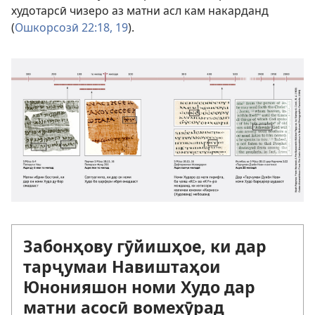
худотарсӣ чизеро аз матни асл кам накарданд
(
Ошкорсозӣ 22:18, 19
).
Забонҳову гӯйишҳое, ки дар
тарҷумаи Навиштаҳои
Юнонияшон номи Худо дар
матни асосӣ вомехӯрад