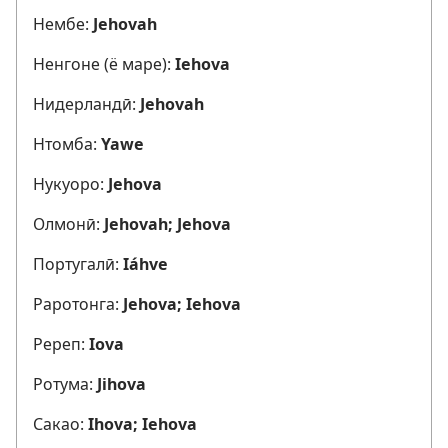
Нембе:
Jehovah
Ненгоне (ё маре):
Iehova
Нидерландӣ:
Jehovah
Нтомба:
Yawe
Нукуоро:
Jehova
Олмонӣ:
Jehovah; Jehova
Португалӣ:
Iáhve
Раротонга:
Jehova; Iehova
Ререп:
Iova
Ротума:
Jihova
Сакао:
Ihova; Iehova