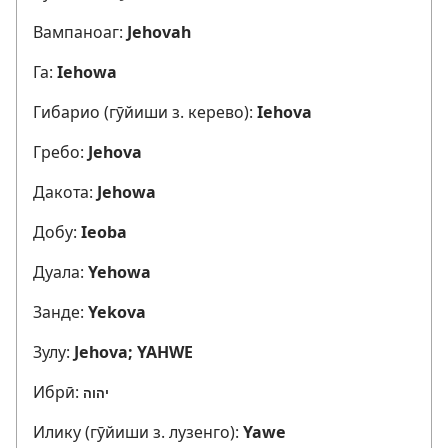
Вампаноаг:
Jehovah
Га:
Iehowa
Гибарио (гӯйиши з. керево):
Iehova
Гребо:
Jehova
Дакота:
Jehowa
Добу:
Ieoba
Дуала:
Yehowa
Занде:
Yekova
Зулу:
Jehova; YAHWE
Ибрӣ:
יהוה
Илику (гӯйиши з. лузенго):
Yawe