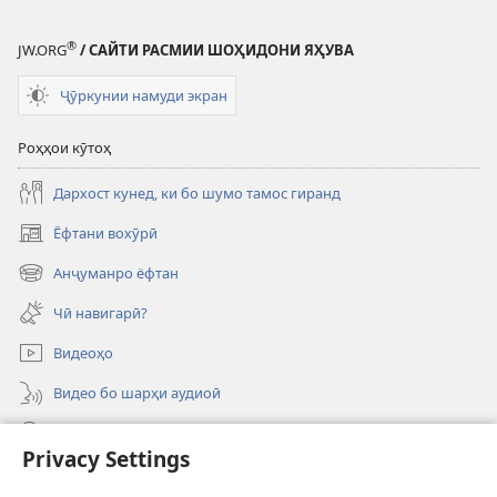
®
JW.ORG
/ САЙТИ РАСМИИ ШОҲИДОНИ ЯҲУВА
Ҷӯркунии намуди экран
Роҳҳои кӯтоҳ
Дархост кунед, ки бо шумо тамос гиранд
Ёфтани вохӯрӣ
(дар
саҳифаи
Анҷуманро ёфтан
(дар
нав
саҳифаи
кушода
Чӣ навигарӣ?
нав
мешавад)
кушода
Видеоҳо
мешавад)
Видео бо шарҳи аудиоӣ
Ҷустуҷӯ
Privacy Settings
Хайрия кардан