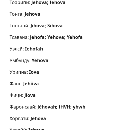
Тоарипи:
Jehova; Iehova
Тонга:
Jehova
Тонганӣ:
Jihova; Sihova
Тсавана:
Jehofa; Yehova; Yehofa
Уэлсӣ:
Iehofah
Умбунду:
Yehova
Урипив:
Iova
Фанг:
Jehôva
Фиҷи:
Jiova
Фаронсавӣ:
Jéhovah; IHVH; yhwh
Хорватӣ:
Jehova
Ҳавайӣ:
Iehova