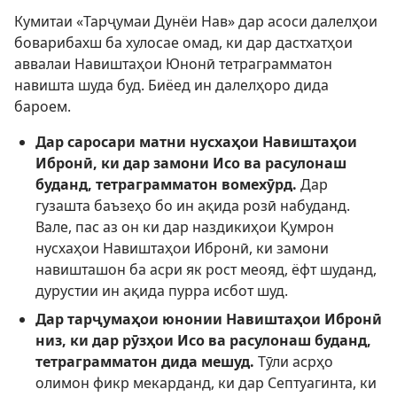
Кумитаи «Тарҷумаи Дунёи Нав» дар асоси далелҳои
боварибахш ба хулосае омад, ки дар дастхатҳои
аввалаи Навиштаҳои Юнонӣ тетраграмматон
навишта шуда буд. Биёед ин далелҳоро дида
бароем.
Дар саросари матни нусхаҳои Навиштаҳои
Ибронӣ, ки дар замони Исо ва расулонаш
буданд, тетраграмматон вомехӯрд.
Дар
гузашта баъзеҳо бо ин ақида розӣ набуданд.
Вале, пас аз он ки дар наздикиҳои Қумрон
нусхаҳои Навиштаҳои Ибронӣ, ки замони
навишташон ба асри як рост меояд, ёфт шуданд,
дурустии ин ақида пурра исбот шуд.
Дар тарҷумаҳои юнонии Навиштаҳои Ибронӣ
низ, ки дар рӯзҳои Исо ва расулонаш буданд,
тетраграмматон дида мешуд.
Тӯли асрҳо
олимон фикр мекарданд, ки дар Септуагинта, ки