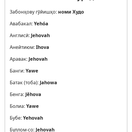
Забонҳову гӯйишҳо:
номи Худо
Авабакал:
Yehóa
Англисӣ:
Jehovah
Анейтиюм:
Ihova
Аравак:
Jehovah
Банги:
Yawe
Батак (тоба):
Jahowa
Бенга:
Jěhova
Болиа:
Yawe
Бубе:
Yehovah
Буллом-со:
Jehovah