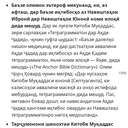
Баъзе олимон эътироф мекунанд, ки, аз
афташ, дар баъзе иқтибосҳо аз Навиштаҳои
Ибронӣ дар Навиштаҳои Юнонӣ номи илоҳӣ
дида мешуд
. Дар як луғати Китоби Муқаддас,
зери сарлавҳаи «Тетраграмматон дар Аҳди
Ҷадид», чунин гуфта шудааст: «Баъзе далелҳо
нишон медиҳанд, ки дар дастхатҳои аввалини
Аҳди Ҷадид дар иқтибосҳо аз Аҳди Қадим
тетраграмматон, яъне номи илоҳӣ — Яҳве, дида
мешуд» («The Anchor Bible Dictionary»). Олим
Ҷорҷ Ҳовард чунин
мегӯяд: «Дар нусхаҳои
Китоби Муқаддаси юнонӣ [Септуагинта], ки
калисоҳои аввалини масеҳӣ аз онҳо истифода
мебурданд, тетраграмматон дида мешуд. Пас,
метавон бовар дошт, ки нависандагони Аҳди
Ҷадид ҳангоми иқтибос овардан аз Навиштаҳо
тетраграмматонро нигоҳ медоштанд».
Тарҷумонони шинохтаи Китоби Муқаддас