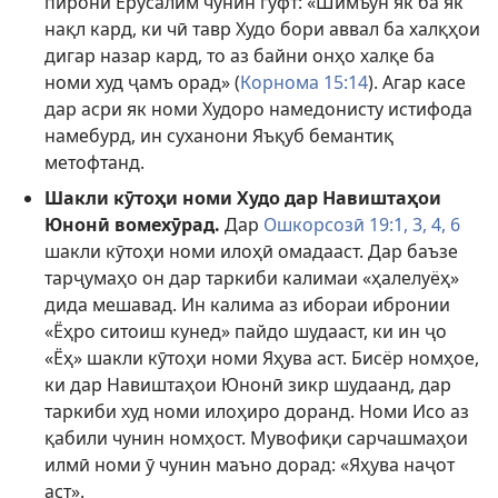
пирони Ерусалим чунин гуфт: «Шимъӯн як ба як
нақл кард, ки чӣ тавр Худо бори аввал ба халқҳои
дигар назар кард, то аз байни онҳо халқе ба
номи худ ҷамъ орад» (
Корнома 15:14
). Агар касе
дар асри як номи Худоро намедонисту истифода
намебурд, ин суханони Яъқуб бемантиқ
метофтанд.
Шакли кӯтоҳи номи Худо дар Навиштаҳои
Юнонӣ вомехӯрад.
Дар
Ошкорсозӣ 19:1,
3, 4,
6
шакли кӯтоҳи номи илоҳӣ омадааст. Дар баъзе
тарҷумаҳо он дар таркиби калимаи «ҳалелуёҳ»
дида мешавад. Ин калима аз ибораи ибронии
«Ёҳро ситоиш кунед» пайдо шудааст, ки ин ҷо
«Ёҳ» шакли кӯтоҳи номи Яҳува аст. Бисёр номҳое,
ки дар Навиштаҳои Юнонӣ зикр шудаанд, дар
таркиби худ номи илоҳиро доранд. Номи Исо аз
қабили чунин номҳост. Мувофиқи сарчашмаҳои
илмӣ номи ӯ чунин маъно дорад: «Яҳува наҷот
аст».