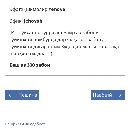
Эфате (шимолӣ):
Yehova
Эфик:
Jehovah
(Ин рӯйхат нопурра аст. Ғайр аз забону
гӯйишҳои номбурда дар як қатор забону
гӯйишҳои дигар номи Худо дар матни поварақ ё
шарҳҳо омадааст.)
Беш аз 300 забон
Пешина
Навбатӣ
Нашриёти ин адабиёт