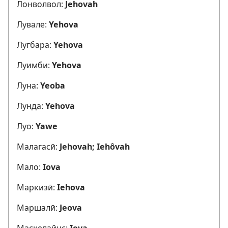
Лонволвол:
Jehovah
Лувале:
Yehova
Лугбара:
Yehova
Луимби:
Yehova
Луна:
Yeoba
Лунда:
Yehova
Луо:
Yawe
Малагасӣ:
Jehovah; Iehôvah
Мало:
Iova
Маркизӣ:
Iehova
Маршалӣ:
Jeova
Маскелайнс:
Iova