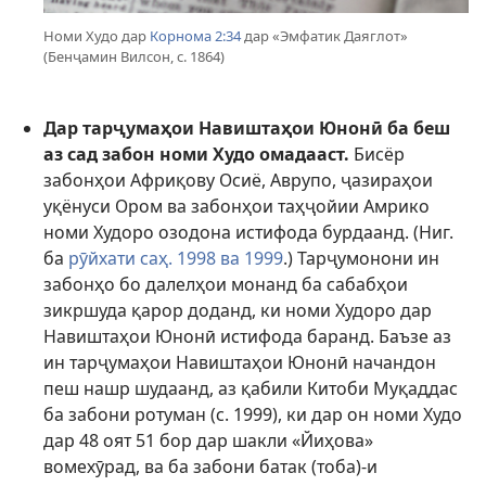
Номи Худо дар
Корнома 2:34
дар «Эмфатик Даяглот»
(Бенҷамин Вилсон, с. 1864)
Дар тарҷумаҳои Навиштаҳои Юнонӣ ба беш
аз сад забон номи Худо омадааст.
Бисёр
забонҳои Африқову Осиё, Аврупо, ҷазираҳои
уқёнуси Ором ва забонҳои таҳҷойии Амрико
номи Худоро озодона истифода бурдаанд. (Ниг.
ба
рӯйхати саҳ. 1998 ва 1999
.) Тарҷумонони ин
забонҳо бо далелҳои монанд ба сабабҳои
зикршуда қарор доданд, ки номи Худоро дар
Навиштаҳои Юнонӣ истифода баранд. Баъзе аз
ин тарҷумаҳои Навиштаҳои Юнонӣ начандон
пеш нашр шудаанд, аз қабили Китоби Муқаддас
ба забони ротуман (с. 1999), ки дар он номи Худо
дар 48 оят 51 бор дар шакли «Йиҳова»
вомехӯрад, ва ба забони батак (тоба)-и