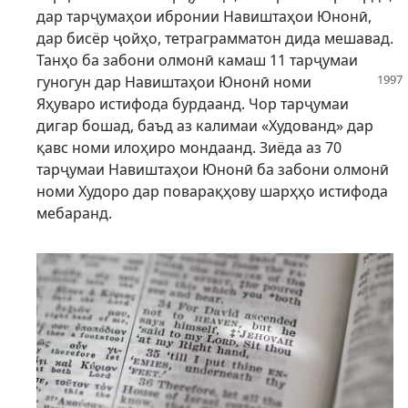
дар тарҷумаҳои ибронии Навиштаҳои Юнонӣ,
дар бисёр ҷойҳо, тетраграмматон дида мешавад.
Танҳо ба забони олмонӣ камаш 11 тарҷумаи
гуногун
дар Навиштаҳои Юнонӣ номи
Яҳуваро истифода бурдаанд. Чор тарҷумаи
дигар бошад, баъд аз калимаи «Худованд» дар
қавс номи илоҳиро мондаанд. Зиёда аз 70
тарҷумаи Навиштаҳои Юнонӣ ба забони олмонӣ
номи Худоро дар поварақҳову шарҳҳо истифода
мебаранд.