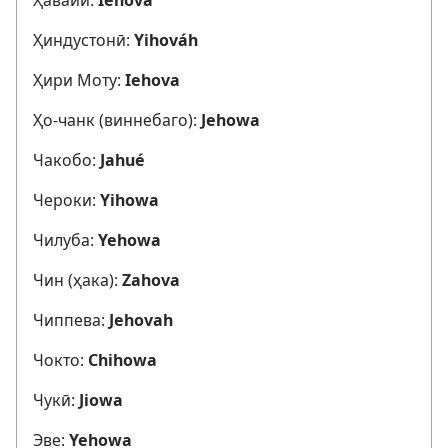
Ҳиндустонӣ:
Yihováh
Ҳири Моту:
Iehova
Ҳо-чанк (виннебаго):
Jehowa
Чакобо:
Jahué
Чероки:
Yihowa
Чилуба:
Yehowa
Чин (ҳака):
Zahova
Чиппева:
Jehovah
Чокто:
Chihowa
Чукӣ:
Jiowa
Эве:
Yehowa