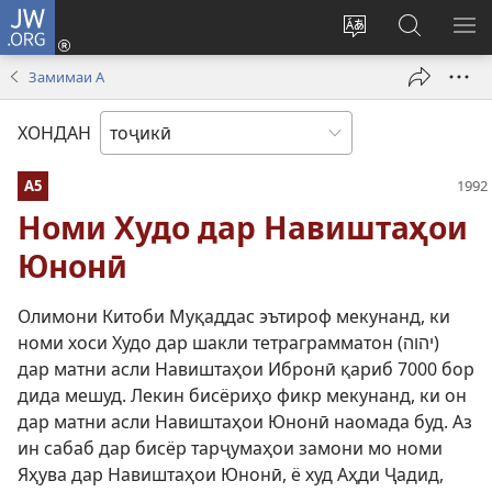
JW.ORG
Даромадан
(дар
Иваз
Ҷустуҷӯ
КУ
саҳифаи
кардани
дар
М
Замимаи А
нав
забони
сайти
кушода
сайт
JW.ORG
ХОНДАН
мешавад)
А5
Номи Худо дар Навиштаҳои
Юнонӣ
Олимони Китоби Муқаддас эътироф мекунанд, ки
номи хоси Худо дар шакли тетраграмматон (יהוה)
дар матни асли Навиштаҳои Ибронӣ қариб 7000 бор
дида мешуд. Лекин бисёриҳо фикр мекунанд, ки он
дар матни асли Навиштаҳои Юнонӣ наомада буд. Аз
ин сабаб дар бисёр тарҷумаҳои замони мо номи
Яҳува дар Навиштаҳои Юнонӣ, ё худ Аҳди Ҷадид,