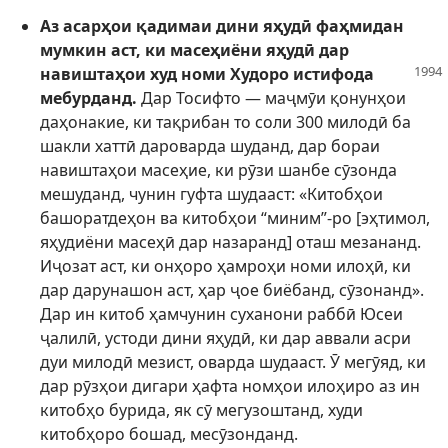
Аз асарҳои қадимаи дини яҳудӣ фаҳмидан
мумкин аст, ки масеҳиёни яҳудӣ дар
навиштаҳои худ номи Худоро
истифода
мебурданд.
Дар Тосифто — маҷмӯи қонунҳои
даҳонакие, ки тақрибан то соли 300 милодӣ ба
шакли хаттӣ дароварда шуданд, дар бораи
навиштаҳои масеҳие, ки рӯзи шанбе сӯзонда
мешуданд, чунин гуфта шудааст: «Китобҳои
башоратдеҳон ва китобҳои “миним”-ро [эҳтимол,
яҳудиёни масеҳӣ дар назаранд] оташ мезананд.
Иҷозат аст, ки онҳоро ҳамроҳи номи илоҳӣ, ки
дар дарунашон аст, ҳар ҷое биёбанд, сӯзонанд».
Дар ин китоб ҳамчунин суханони раббӣ Юсеи
ҷалилӣ, устоди дини яҳудӣ, ки дар аввали асри
дуи милодӣ мезист, оварда шудааст. Ӯ мегӯяд, ки
дар рӯзҳои дигари ҳафта номҳои илоҳиро аз ин
китобҳо бурида, як сӯ мегузоштанд, худи
китобҳоро бошад, месӯзонданд.