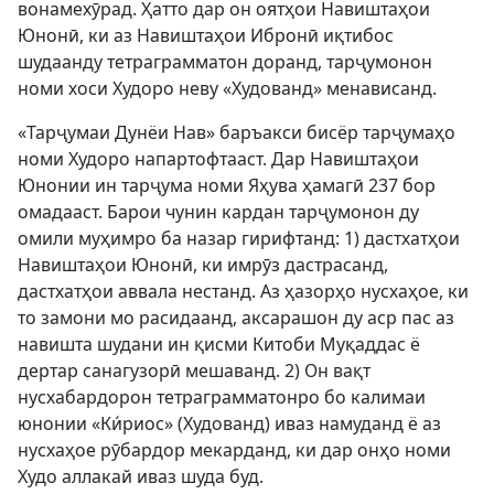
вонамехӯрад. Ҳатто дар он оятҳои Навиштаҳои
Юнонӣ, ки аз Навиштаҳои Ибронӣ иқтибос
шудаанду тетраграмматон доранд, тарҷумонон
номи хоси Худоро неву «Худованд» менависанд.
«Тарҷумаи Дунёи Нав» баръакси бисёр тарҷумаҳо
номи Худоро напартофтааст. Дар Навиштаҳои
Юнонии ин тарҷума номи Яҳува ҳамагӣ 237 бор
омадааст. Барои чунин кардан тарҷумонон ду
омили муҳимро ба назар гирифтанд: 1) дастхатҳои
Навиштаҳои Юнонӣ, ки имрӯз дастрасанд,
дастхатҳои аввала нестанд. Аз ҳазорҳо нусхаҳое, ки
то замони мо расидаанд, аксарашон ду аср пас аз
навишта шудани ин қисми Китоби Муқаддас ё
дертар санагузорӣ мешаванд. 2) Он вақт
нусхабардорон тетраграмматонро бо калимаи
юнонии «Ки́риос» (Худованд) иваз намуданд ё аз
нусхаҳое рӯбардор мекарданд, ки дар онҳо номи
Худо аллакай иваз шуда буд.