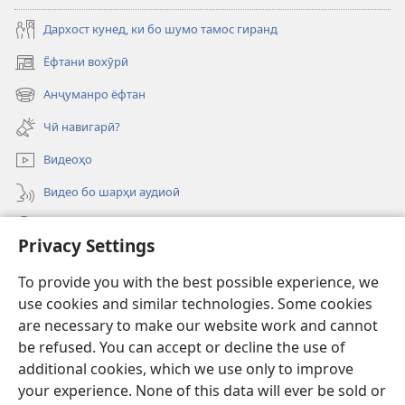
Дархост кунед, ки бо шумо тамос гиранд
Ёфтани вохӯрӣ
(дар
саҳифаи
Анҷуманро ёфтан
(дар
нав
саҳифаи
кушода
Чӣ навигарӣ?
нав
мешавад)
кушода
Видеоҳо
мешавад)
Видео бо шарҳи аудиоӣ
Ҷустуҷӯ
Privacy Settings
Хайрия кардан
(дар
To provide you with the best possible experience, we
саҳифаи
use cookies and similar technologies. Some cookies
нав
ОНЛАЙН-КИТОБХОНАИ Бурҷи дидбонӣ
are necessary to make our website work and cannot
(дар
кушода
be refused. You can accept or decline the use of
саҳифаи
мешавад)
®
JW Hub
нав
additional cookies, which we use only to improve
(дар
кушода
саҳифаи
your experience. None of this data will ever be sold or
мешавад)
нав