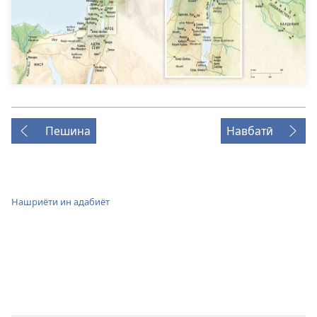
Пешина
Навбатӣ
Нашриёти ин адабиёт