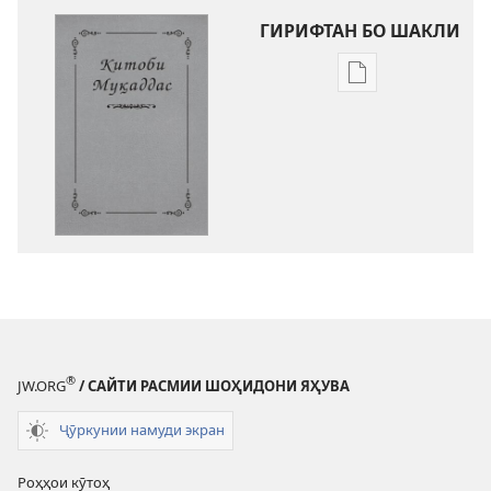
ГИРИФТАН БО ШАКЛИ
Тарзҳои
боргирии
адабиёти
электронӣ
Китоби
Муқаддас
—
Тарҷумаи
Дунёи
Нав
®
JW.ORG
/ САЙТИ РАСМИИ ШОҲИДОНИ ЯҲУВА
Ҷӯркунии намуди экран
Роҳҳои кӯтоҳ