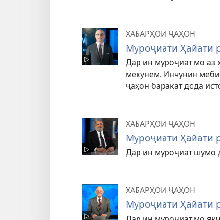
ХАБАРҲОИ ҶАҲОН
Муроҷиати Ҳайати р
Дар ин муроҷиат мо аз 
мекунем. Инчунин меби
ҷаҳон баракат дода ист
ХАБАРҲОИ ҶАҲОН
Муроҷиати Ҳайати р
Дар ин муроҷиат шумо д
ХАБАРҲОИ ҶАҲОН
Муроҷиати Ҳайати р
Дар ин муроҷиат мо як