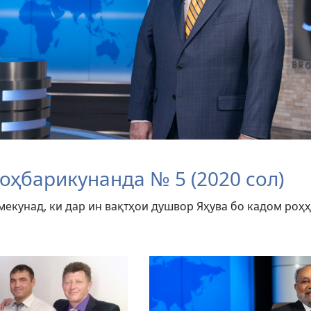
оҳбарикунанда № 5 (2020 сол)
мекунад, ки дар ин вақтҳои душвор Яҳува бо кадом роҳҳ