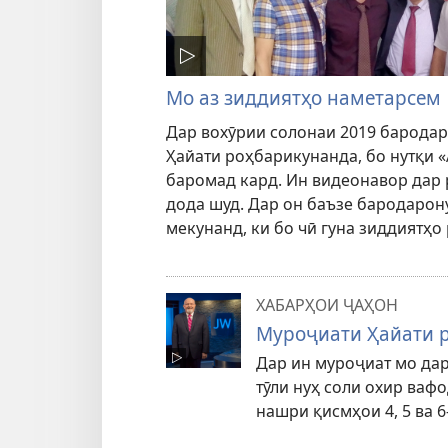
Мо аз зиддиятҳо наметарсем
Дар вохӯрии солонаи 2019 бародар
Ҳайати роҳбарикунанда, бо нутқи «
баромад кард. Ин видеонавор дар 
дода шуд. Дар он баъзе бародарон
мекунанд, ки бо чӣ гуна зиддиятҳо 
ХАБАРҲОИ ҶАҲОН
Муроҷиати Ҳайати р
Дар ин муроҷиат мо дар
тӯли нуҳ соли охир ваф
нашри қисмҳои 4, 5 ва 