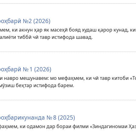
оҳбарӣ №2 (2026)
ем, ки акнун ҳар як масеҳӣ бояд худаш қарор кунад, к
алиёти тиббӣ чӣ тавр истифода шавад.
оҳбарӣ № 1 (2026)
и навро мешунавем: мо мефаҳмем, ки чӣ тавр китоби «Т
мӯзиш беҳтар истифода барем.
оҳбарикунанда № 8 (2025)
фаҳмем, ки одамон дар бораи филми «Зиндагиномаи Ҳа