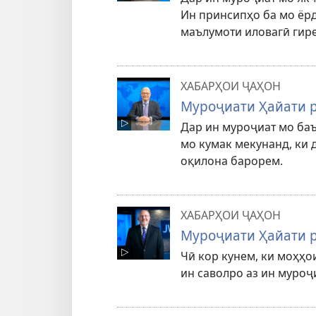
Ин принсипҳо ба мо ёрд
маълумоти иловагӣ гире
ХАБАРҲОИ ҶАҲОН
Муроҷиати Ҳайати р
Дар ин муроҷиат мо ба
мо кумак мекунанд, ки 
оқилона барорем.
ХАБАРҲОИ ҶАҲОН
Муроҷиати Ҳайати р
Чӣ кор кунем, ки моҳҳо
ин саволро аз ин муроҷ