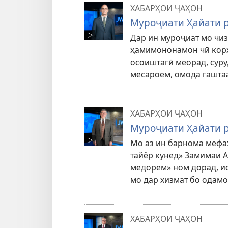
ХАБАРҲОИ ҶАҲОН
Муроҷиати Ҳайати р
Дар ин муроҷиат мо чи
ҳамимононамон чӣ корҳ
осоиштагӣ меорад, суру
месароем, омода гаштаа
ХАБАРҲОИ ҶАҲОН
Муроҷиати Ҳайати р
Мо аз ин барнома мефаҳ
тайёр кунед» Замимаи А
медорем» ном дорад, ис
мо дар хизмат бо одамо
ХАБАРҲОИ ҶАҲОН