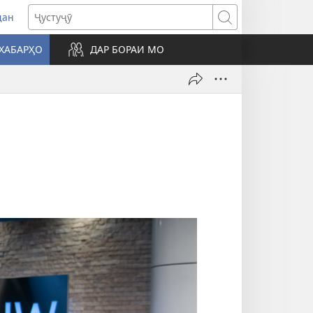
дан
Ҷустуҷӯ
фаи
ХАБАРҲО
ДАР БОРАИ МО
да
вад)