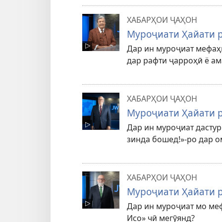
ХАБАРҲОИ ҶАҲОН
Муроҷиати Ҳайати р
Дар ин муроҷиат мефаҳм
дар рафти ҷарроҳӣ ё ам
ХАБАРҲОИ ҶАҲОН
Муроҷиати Ҳайати р
Дар ин муроҷиат дастур
зинда бошед!»-ро дар о
ХАБАРҲОИ ҶАҲОН
Муроҷиати Ҳайати р
Дар ин муроҷиат мо ме
Исо» чӣ мегӯянд?