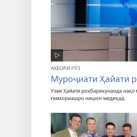
АХБОРИ РӮЗ
Муроҷиати Ҳайати р
Узви Ҳайати роҳбарикунанда нақл 
ғамхориашро нишон медиҳад.