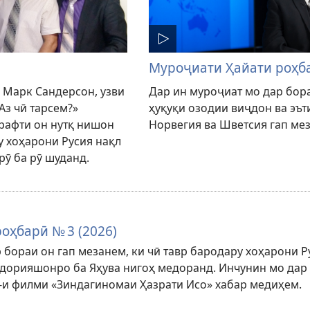
Муроҷиати Ҳайати роҳба
 Марк Сандерсон, узви
Дар ин муроҷиат мо дар бор
Аз чӣ тарсем?»
ҳуқуқи озодии виҷдон ва эъ
рафти он нутқ нишон
Норвегия ва Шветсия гап ме
у хоҳарони Русия нақл
рӯ ба рӯ шуданд.
оҳбарӣ № 3 (2026)
 бораи он гап мезанем, ки чӣ тавр бародару хоҳарони Р
одорияшонро ба Яҳува нигоҳ медоранд. Инчунин мо дар
6-и филми «Зиндагиномаи Ҳазрати Исо» хабар медиҳем.