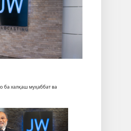
о ба халқаш муҳаббат ва