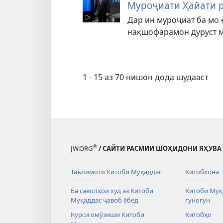
Муроҷиати Ҳайати р
Дар ин муроҷиат ба мо 
нақшофарамон дуруст м
1 - 15 аз 70 нишон дода шудааст
®
JW.ORG
/ САЙТИ РАСМИИ ШОҲИДОНИ ЯҲУВА
Таълимоти Китоби Муқаддас
Китобхона
Ба саволҳои худ аз Китоби
Китоби Муқ
Муқаддас ҷавоб ёбед
гуногун
Курси омӯзиши Китоби
Китобҳо