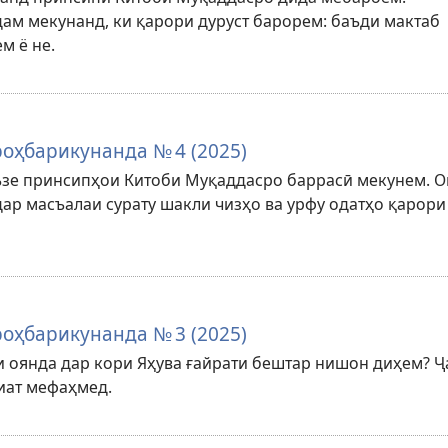
ам мекунанд, ки қарори дуруст барорем: баъди мактаб
м ё не.
оҳбарикунанда № 4 (2025)
ъзе принсипҳои Китоби Муқаддасро баррасӣ мекунем. О
дар масъалаи сурату шакли чизҳо ва урфу одатҳо қарори
оҳбарикунанда № 3 (2025)
и оянда дар кори Яҳува ғайрати бештар нишон диҳем? 
иат мефаҳмед.