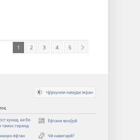
1
2
3
4
5
Навбатӣ
Ҷӯркунии намуди экран
тоҳ
ст кунед, ки бо
Ёфтани вохӯрӣ
(дар
 тамос гиранд
саҳифаи
нав
манро ёфтан
Чӣ навигарӣ?