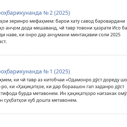
оҳбарикунанда № 2 (2025)
зҳои зеринро мефаҳмем: барои хату савод баровардани
о анҷом дода мешаванд, чӣ тавр товони ҳазрати Исо б
ди наве, ки онро дар анҷумани минтақавии соли 2025
ст.
оҳбарикунанда № 1 (2025)
мем, ки чӣ тавр аз китобчаи «Одамонро дӯст дореду ш
-ро, ки «Ҳақиқатҳое, ки дар бораашон гап заданро дӯст
тифода бурда метавонем. Ин ҳақиқатҳоро нағзакак омӯ
н суҳбатҳои хуб дошта метавонем.