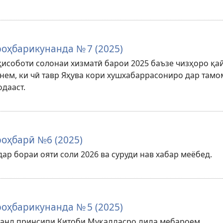
оҳбарикунанда № 7 (2025)
ҳисоботи солонаи хизматӣ барои 2025 баъзе чизҳоро қа
нем, ки чӣ тавр Яҳува кори хушхабаррасониро дар тамо
одааст.
оҳбарӣ №6 (2025)
ар бораи ояти соли 2026 ва суруди нав хабар меёбед.
оҳбарикунанда № 5 (2025)
чанд принсипи Китоби Муқаддасро дида мебароем.