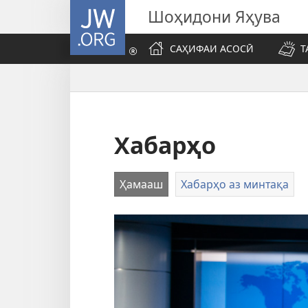
JW.ORG
Шоҳидони Яҳува
САҲИФАИ АСОСӢ
Т
Хабарҳо
Ҳамааш
Хабарҳо аз минтақа