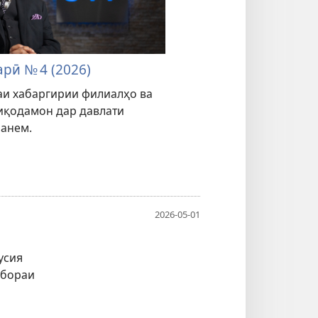
рӣ № 4 (2026)
аи хабаргирии филиалҳо ва
тиқодамон дар давлати
занем.
2026-05-01
усия
 бораи