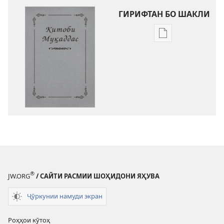
ГИРИФТАН БО ШАКЛИ
Тарзҳои
боргирии
адабиёти
электронӣ
Китоби
Муқаддас
—
Тарҷумаи
Дунёи
Нав
®
JW.ORG
/ САЙТИ РАСМИИ ШОҲИДОНИ ЯҲУВА
Ҷӯркунии намуди экран
Роҳҳои кӯтоҳ