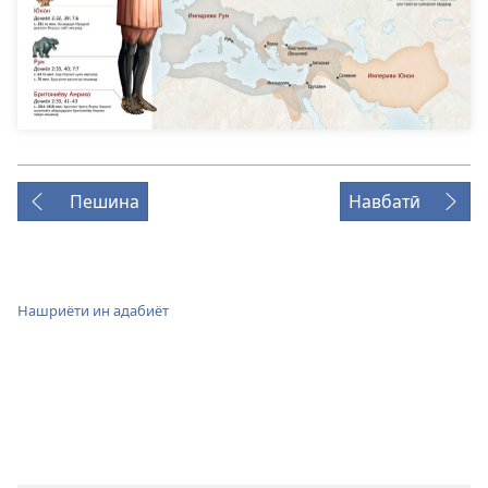
Пешина
Навбатӣ
Нашриёти ин адабиёт