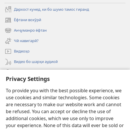
Дархост кунед, ки бо шумо тамос гиранд
Ёфтани вохӯрӣ
(дар
саҳифаи
Анҷуманро ёфтан
(дар
нав
саҳифаи
кушода
Чӣ навигарӣ?
нав
мешавад)
кушода
Видеоҳо
мешавад)
Видео бо шарҳи аудиоӣ
Ҷустуҷӯ
Privacy Settings
Хайрия кардан
(дар
To provide you with the best possible experience, we
саҳифаи
use cookies and similar technologies. Some cookies
нав
ОНЛАЙН-КИТОБХОНАИ Бурҷи дидбонӣ
are necessary to make our website work and cannot
(дар
кушода
be refused. You can accept or decline the use of
саҳифаи
мешавад)
®
JW Hub
нав
additional cookies, which we use only to improve
(дар
кушода
саҳифаи
your experience. None of this data will ever be sold or
мешавад)
нав