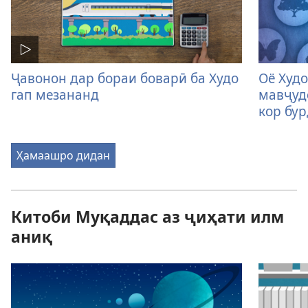
Ҷавонон дар бораи боварӣ ба Худо
Оё Худ
гап мезананд
мавҷуд
кор бур
Ҳамаашро дидан
Китоби Муқаддас аз ҷиҳати илм
аниқ