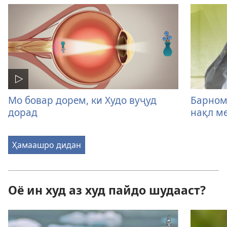
Мо бовар дорем, ки Худо вуҷуд
Барном
дорад
нақл м
Ҳамаашро дидан
Оё ин худ аз худ пайдо шудааст?