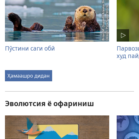
Пӯстини саги обӣ
Парвози
худ пай
Ҳамаашро дидан
Эволютсия ё офариниш