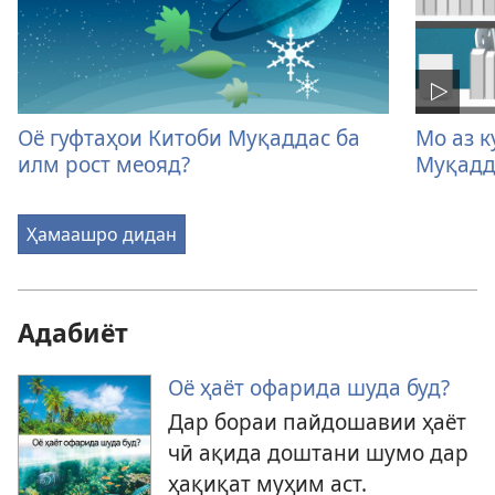
Оё гуфтаҳои Китоби Муқаддас ба
Мо аз к
илм рост меояд?
Муқадда
Ҳамаашро дидан
Адабиёт
Оё ҳаёт офарида шуда буд?
Дар бораи пайдошавии ҳаёт
чӣ ақида доштани шумо дар
ҳақиқат муҳим аст.