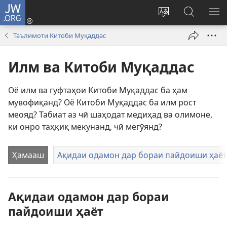
JW.ORG
Даромадан
(дар
Иваз
Ҷустуҷӯ
КУ
саҳифаи
кардани
дар
М
Таълимоти Китоби Муқаддас
нав
забони
сайти
кушода
сайт
JW.ORG
Илм ва Китоби Муқаддас
мешавад)
Оё илм ва гуфтаҳои Китоби Муқаддас ба ҳам
мувофиқанд? Оё Китоби Муқаддас ба илм рост
меояд? Табиат аз чӣ шаҳодат медиҳад ва олимоне,
ки онро таҳқиқ мекунанд, чӣ мегӯянд?
Ҳамааш
Ақидаи одамон дар бораи пайдоиши ҳаёт
Ақидаи одамон дар бораи
пайдоиши ҳаёт