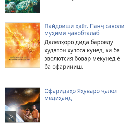
Пайдоиши ҳаёт. Панҷ саволи
муҳими ҷавобталаб
Далелҳоро дида бароеду
худатон хулоса кунед, ки ба
эволютсия бовар мекунед ё
ба офариниш.
Офаридаҳо Яҳуваро ҷалол
медиҳанд