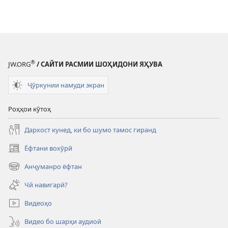
®
JW.ORG
/ САЙТИ РАСМИИ ШОҲИДОНИ ЯҲУВА
Ҷӯркунии намуди экран
Роҳҳои кӯтоҳ
Дархост кунед, ки бо шумо тамос гиранд
Ёфтани вохӯрӣ
(дар
саҳифаи
Анҷуманро ёфтан
(дар
нав
саҳифаи
кушода
Чӣ навигарӣ?
нав
мешавад)
кушода
Видеоҳо
мешавад)
Видео бо шарҳи аудиоӣ