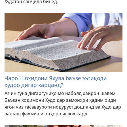
Худатон санҷида бинед.
Чаро Шоҳидони Яҳува баъзе эътиқоди
худро дигар карданд?
Аз ин гуна дигаргуниҳо мо набояд ҳайрон шавем.
Баъзан ходимони Худо дар замонҳои қадим оиди
ягон чиз тасаввуроти нодуруст доштанд ва Худо дар
вақташ фаҳмиши онҳоро ислоҳ кард.