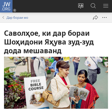
JW.ORG
Даромадан
(дар
Иваз
Ҷустуҷӯ
КУ
саҳифаи
кардани
дар
М
Дар бораи мо
нав
забони
сайти
кушода
сайт
JW.ORG
Саволҳое, ки дар бораи
мешавад)
Шоҳидони Яҳува зуд-зуд
дода мешаванд