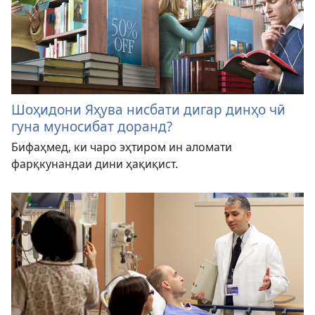
Шоҳидони Яҳува нисбати дигар динҳо чӣ
гуна муносибат доранд?
Бифаҳмед, ки чаро эҳтиром ин аломати
фарқкунандаи дини ҳақиқист.