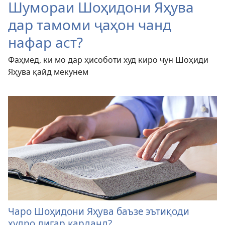
Шумораи Шоҳидони Яҳува
дар тамоми ҷаҳон чанд
нафар аст?
Фаҳмед, ки мо дар ҳисоботи худ киро чун Шоҳиди
Яҳува қайд мекунем
Чаро Шоҳидони Яҳува баъзе эътиқоди
худро дигар карданд?