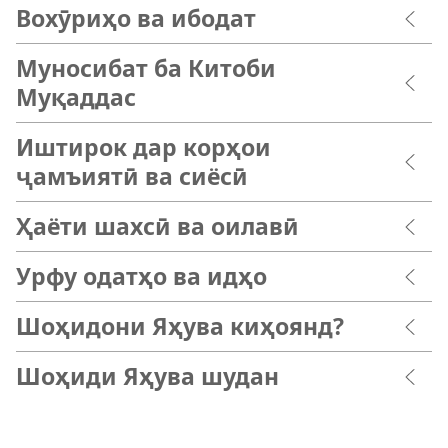
Вохӯриҳо ва ибодат
Муносибат ба Китоби
Муқаддас
Иштирок дар корҳои
ҷамъиятӣ ва сиёсӣ
Ҳаёти шахсӣ ва оилавӣ
Урфу одатҳо ва идҳо
Шоҳидони Яҳува киҳоянд?
Шоҳиди Яҳува шудан