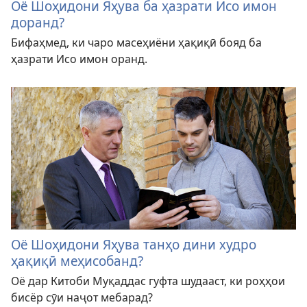
Оё Шоҳидони Яҳува ба ҳазрати Исо имон
доранд?
Бифаҳмед, ки чаро масеҳиёни ҳақиқӣ бояд ба
ҳазрати Исо имон оранд.
Оё Шоҳидони Яҳува танҳо дини худро
ҳақиқӣ меҳисобанд?
Оё дар Китоби Муқаддас гуфта шудааст, ки роҳҳои
бисёр сӯи наҷот мебарад?