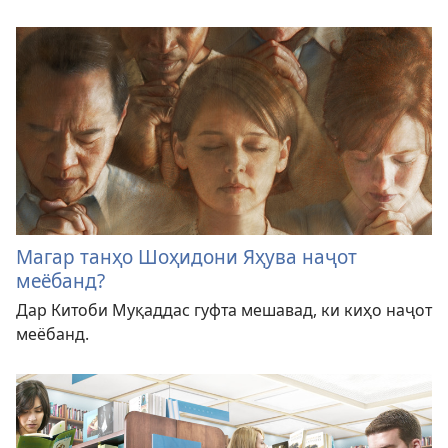
Магар танҳо Шоҳидони Яҳува наҷот
меёбанд?
Дар Китоби Муқаддас гуфта мешавад, ки киҳо наҷот
меёбанд.