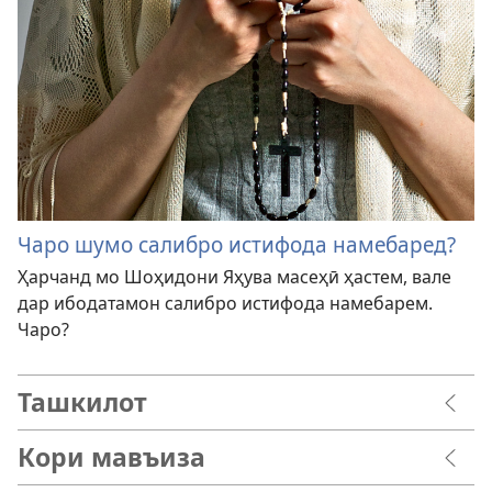
Чаро шумо салибро истифода намебаред?
Ҳарчанд мо Шоҳидони Яҳува масеҳӣ ҳастем, вале
дар ибодатамон салибро истифода намебарем.
Чаро?
Ташкилот
Кори мавъиза