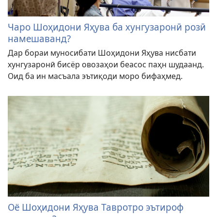
Чаро Шоҳидони Яҳува ба хунгузаронӣ розӣ
намешаванд?
Дар бораи муносибати Шоҳидони Яҳува нисбати
хунгузаронӣ бисёр овозаҳои беасос паҳн шудаанд.
Оид ба ин масъала эътиқоди моро бифаҳмед.
Оё Шоҳидони Яҳува Тавротро эътироф