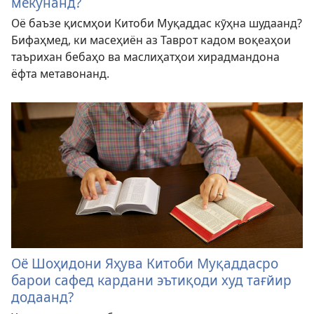
мекунанд?
Оё баъзе қисмҳои Китоби Муқаддас кӯҳна шудаанд?
Бифаҳмед, ки масеҳиён аз Таврот кадом воқеаҳои
таърихан бебаҳо ва маслиҳатҳои хирадмандона
ёфта метавонанд.
Оё Шоҳидони Яҳува Китоби Муқаддасро
барои сафед кардани эътиқоди худ тағйир
додаанд?