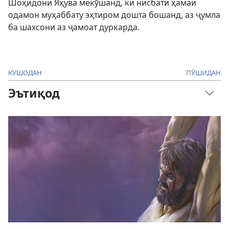
Шоҳидони Яҳува мекӯшанд, ки нисбати ҳамаи
одамон муҳаббату эҳтиром дошта бошанд, аз ҷумла
ба шахсони аз ҷамоат дуркарда.
КУШОДАН
ПӮШИДАН
Эътиқод