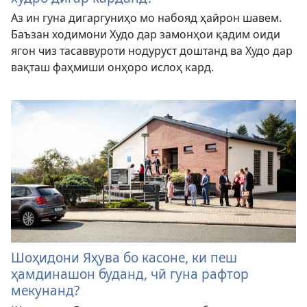
Аз ин гуна дигаргуниҳо мо набояд ҳайрон шавем.
Баъзан ходимони Худо дар замонҳои қадим оиди
ягон чиз тасаввуроти нодуруст доштанд ва Худо дар
вақташ фаҳмиши онҳоро ислоҳ кард.
Шоҳидони Яҳува бо касоне, ки пеш
ҳамдинашон буданд, чӣ гуна рафтор
мекунанд?