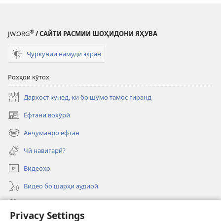
®
JW.ORG
/ САЙТИ РАСМИИ ШОҲИДОНИ ЯҲУВА
Ҷӯркунии намуди экран
Роҳҳои кӯтоҳ
Дархост кунед, ки бо шумо тамос гиранд
Ёфтани вохӯрӣ
(дар
саҳифаи
Анҷуманро ёфтан
(дар
нав
саҳифаи
кушода
Чӣ навигарӣ?
нав
мешавад)
кушода
Видеоҳо
мешавад)
Видео бо шарҳи аудиоӣ
Ҷустуҷӯ
Privacy Settings